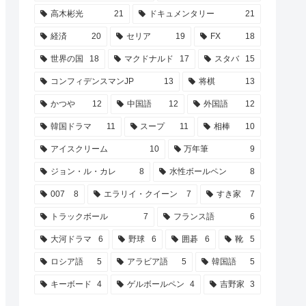
高木彬光
21
ドキュメンタリー
21
経済
20
セリア
19
FX
18
世界の国
18
マクドナルド
17
スタバ
15
コンフィデンスマンJP
13
将棋
13
かつや
12
中国語
12
外国語
12
韓国ドラマ
11
スープ
11
相棒
10
アイスクリーム
10
万年筆
9
ジョン・ル・カレ
8
水性ボールペン
8
007
8
エラリイ・クイーン
7
すき家
7
トラックボール
7
フランス語
6
大河ドラマ
6
野球
6
囲碁
6
靴
5
ロシア語
5
アラビア語
5
韓国語
5
キーボード
4
ゲルボールペン
4
吉野家
3