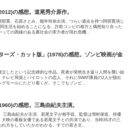
2012)の感想。道尾秀介原作。
阿部寛、石原さとみ、能年玲奈出演。つらい過去を持つ阿部寛演じ
共同生活を始めることになる。詐欺コンビの相方と偶然知り合った
っての因縁のある裏社会の実力者が現れ危機...
ターズ・カット版」(1978)の感想。ゾンビ映画が金
確立したという記念碑的な作品。死者が突然生き返り人間を襲い始
テレビ局員とパイロットの恋人、それにSWAT隊員の2人が脱出
グモールにたどり着くが、そこでもゾンビ...
1960)の感想。三島由紀夫主演。
画。三島由紀夫が主演、若尾文子が相手役。監督は増村保造。俳優
。大映の看板女優である若尾文子との共演であり、当時35才の三
れ方をしていたかがわかる。すでの若き文...