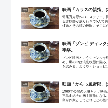
映画「カラスの親指」(
映画
道尾秀介原作のミステリー。
る詐欺師が成り行きで5人で
姉妹とその姉の彼氏。そこにか
映画「ゾンビ ディレク
映画
字塔。
ゾンビ映画というジャンルを
め、世の中は混乱状態に陥る。
を試みる。ようやくショッピン
映画「からっ風野郎」(
映画
1960年公開の大映ヤクザ映
三島由紀夫の初主演作になる
島が作家としてどれほどの扱わ