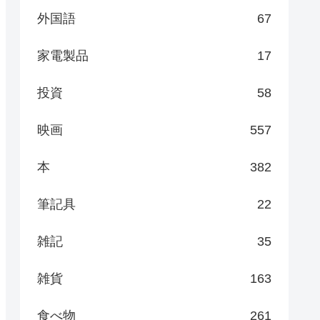
外国語
67
家電製品
17
投資
58
映画
557
本
382
筆記具
22
雑記
35
雑貨
163
食べ物
261