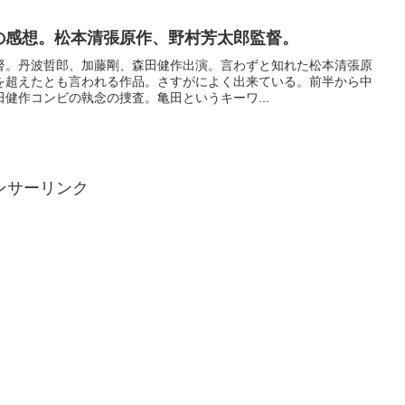
4)の感想。松本清張原作、野村芳太郎監督。
督。丹波哲郎、加藤剛、森田健作出演。言わずと知れた松本清張原
を超えたとも言われる作品。さすがによく出来ている。前半から中
健作コンビの執念の捜査。亀田というキーワ...
ンサーリンク