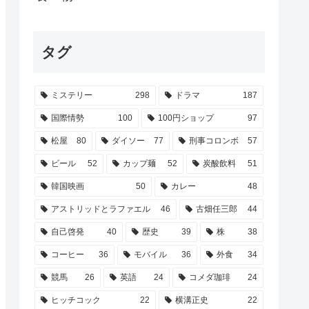
タグ
ミステリー
298
ドラマ
187
国際情勢
100
100円ショップ
97
松屋
80
ダイソー
77
刑事コロンボ
57
ビール
52
カップ麺
52
炭酸飲料
51
韓国映画
50
カレー
48
アストリッドとラファエル
46
古畑任三郎
44
自己啓発
40
歴史
39
株
38
コーヒー
36
モバイル
36
外食
34
競馬
26
英語
24
コメダ珈琲
24
ヒッチコック
22
横溝正史
22