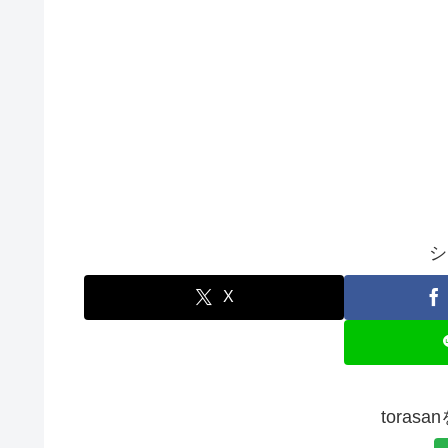
シ
X
toras