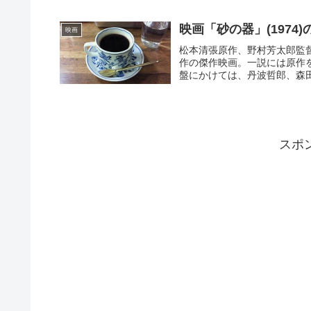
映画「砂の器」(197
映画
松本清張原作、野村芳太郎監
作の傑作映画。一説には原作
盤にかけては、丹波哲郎、森田
スポ