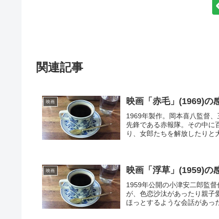
関連記事
映画「赤毛」(1969
映画
1969年製作。岡本喜八監督
先鋒である赤報隊。その中に
り、女郎たちを解放したりと大
映画「浮草」(1959
映画
1959年公開の小津安二郎監
が、色恋沙汰があったり親子
ほっとするような会話があった