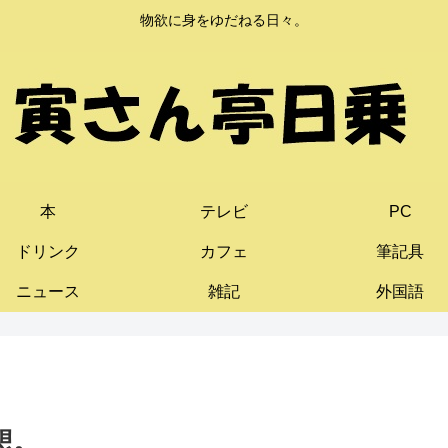
物欲に身をゆだねる日々。
本
テレビ
PC
ドリンク
カフェ
筆記具
ニュース
雑記
外国語
想。