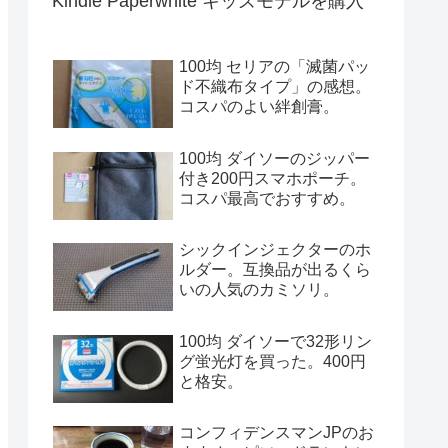
Kindle Paperwhite キッズモデルを購入
100均 セリアの「滅菌パッ
ド不織布タイプ」の感想。
コスパのよい絆創膏。
100均 ダイソーのジッパー
付き200円スマホポーチ。
コスパ最高でおすすめ。
シックインジェクターのホ
ルダー。互換品が出るくら
いの人気のカミソリ。
100均 ダイソーで32形リン
グ蛍光灯を買った。400円
と格安。
コンフィデンスマンJPのお