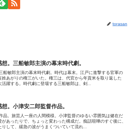
torasan
)の感想。三船敏郎主演の幕末時代劇。
、三船敏郎主演の幕末時代劇。時代は幕末。江戸に進撃する官軍の
百姓あがりの権三がいた。権三は、代官から年貢米を取り返した
活躍する。時代劇に登場する三船敏郎は、剣...
)の感想。小津安二郎監督作品。
督作品。旅芸人一座の人間模様。小津監督のゆるい雰囲気は健在だ
愛があったりで、ちょっと変わった構成だ。痴話喧嘩のすぐ後に、
りして、緩急の波がうまくついていて流れ...