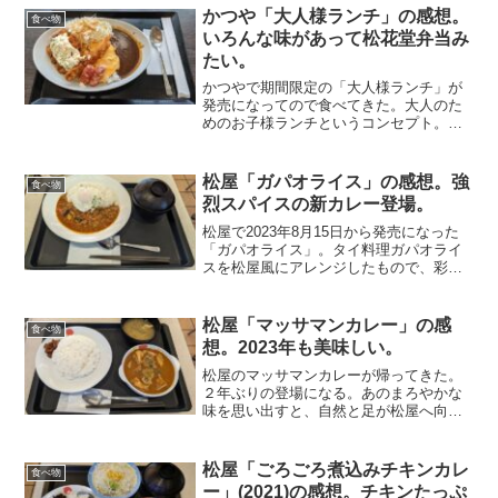
いる。それから前作「シュクメルリ」同
かつや「大人様ランチ」の感想。
食べ物
様に、ニンニクがたっぷ...
いろんな味があって松花堂弁当み
たい。
かつやで期間限定の「大人様ランチ」が
発売になってので食べてきた。大人のた
めのお子様ランチというコンセプト。何
やら楽しそうなネーミングだ。オムカレ
ー、海老フライ、タルタルチキンカツ、
ウインナー、キャベツがのっている。彩
松屋「ガパオライス」の感想。強
食べ物
りもよく、見ただけで食欲...
烈スパイスの新カレー登場。
松屋で2023年8月15日から発売になった
「ガパオライス」。タイ料理ガパオライ
スを松屋風にアレンジしたもので、彩鮮
やかな野菜に鶏粗挽き肉の食感とスパイ
スが魅力とのこと。赤・黄色のピーマン
とズッキーニ、鶏粗挽き肉などが入って
松屋「マッサマンカレー」の感
食べ物
いる。そして半熟目...
想。2023年も美味しい。
松屋のマッサマンカレーが帰ってきた。
２年ぶりの登場になる。あのまろやかな
味を思い出すと、自然と足が松屋へ向か
う。いつものようなココナッツミルクの
コクのある味だ。スパイスも入っている
が、今回は少し弱めかな。まろやかさだ
松屋「ごろごろ煮込みチキンカレ
食べ物
けが特に目立つ味わいだ。...
ー」(2021)の感想。チキンたっぷ