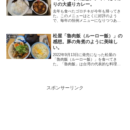
りの大盛りカレー。
去年も食べたゴロチキが今年も帰ってき
た。このメニューはとくに好評のよう
で、毎年の恒例メニューになりつつあ
り、人気のほどがうかがえる。味は以前
と変わっていない。タップリ入った鶏肉
を見るだけで、ごろチキの名前にふさわ
松屋「魯肉飯（ルーロー飯）」の
食べ物
しいと思える。カレーは以前の...
感想。豚の角煮のように美味し
い。
2022年9月13日に発売になった松屋の
「魯肉飯（ルーロー飯）」を食べてき
た。「魯肉飯」は台湾の代表的な料理。
豚バラ肉を甘辛の特製ダレで煮込んだも
の。味付け玉子もついている。豚肉、味
付け玉子、ネギ、のりがコラボした見た
目。美味しそう。小皿に...
スポンサーリンク