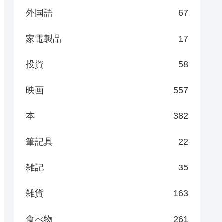
外国語
67
家電製品
17
投資
58
映画
557
本
382
筆記具
22
雑記
35
雑貨
163
食べ物
261