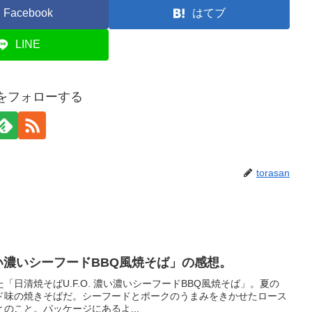
Facebook
はてブ
LINE
anをフォローする
torasan
.濃い濃いシーフードBBQ風焼そば」の感想。
た「日清焼そばU.F.O. 濃い濃いシーフードBBQ風焼そば」。夏の
ド味の焼きそばだ。シーフードとポークのうまみをきかせたロース
のこと。パッケージにあるよ...