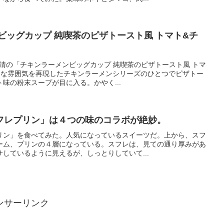
ビッグカップ 純喫茶のピザトースト風 トマト&チ
た日清の「チキンラーメンビッグカップ 純喫茶のピザトースト風 トマ
ロな雰囲気を再現したチキンラーメンシリーズのひとつでピザトー
味の粉末スープが目に入る。かやく...
フレプリン」は４つの味のコラボが絶妙。
リン」を食べてみた。人気になっているスイーツだ。上から、スフ
ーム、プリンの４層になっている。スフレは、見ての通り厚みがあ
しているように見えるが、しっとりしていて...
ンサーリンク