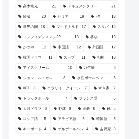
高木彬光
21
ドキュメンタリー
21
経済
20
セリア
19
FX
18
世界の国
18
マクドナルド
17
スタバ
15
コンフィデンスマンJP
13
将棋
13
かつや
12
中国語
12
外国語
12
韓国ドラマ
11
スープ
11
相棒
10
アイスクリーム
10
万年筆
9
ジョン・ル・カレ
8
水性ボールペン
8
007
8
エラリイ・クイーン
7
すき家
7
トラックボール
7
フランス語
6
大河ドラマ
6
野球
6
囲碁
6
靴
5
ロシア語
5
アラビア語
5
韓国語
5
キーボード
4
ゲルボールペン
4
吉野家
3