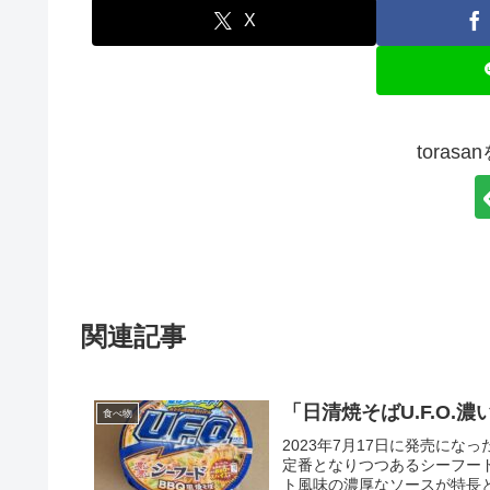
X
toras
関連記事
「日清焼そばU.F.O
食べ物
2023年7月17日に発売になっ
定番となりつつあるシーフー
ト風味の濃厚なソースが特長と