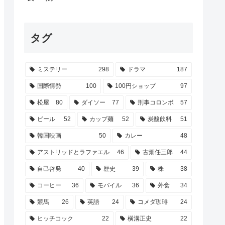
タグ
ミステリー
298
ドラマ
187
国際情勢
100
100円ショップ
97
松屋
80
ダイソー
77
刑事コロンボ
57
ビール
52
カップ麺
52
炭酸飲料
51
韓国映画
50
カレー
48
アストリッドとラファエル
46
古畑任三郎
44
自己啓発
40
歴史
39
株
38
コーヒー
36
モバイル
36
外食
34
競馬
26
英語
24
コメダ珈琲
24
ヒッチコック
22
横溝正史
22