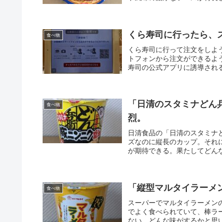
くら寿司に行ったら、
食べ物
くら寿司に行って注文をしよ
トフォンから注文ができるよ
寿司の公式アプリに誘導される
「日清のスタミナどん
食べ物
烈。
日清食品の「日清のスタミナ
ズなのに縦長のカップ。それ
が期待できる。果たしてどんな
「縦型マルタイラーメ
食べ物
スーパーでマルタイラーメン
でよく食べられていて、棒ラ
ない。どんな味がするかと思い