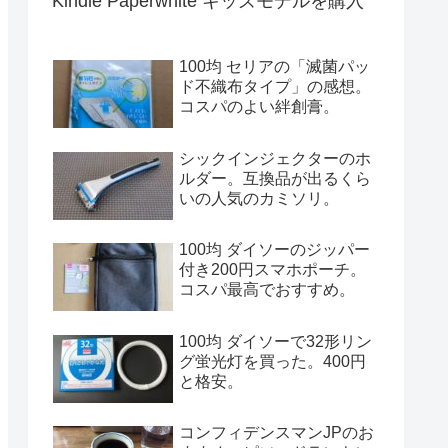
Kindle Paperwhite キッズモデルを購入
100均 セリアの「滅菌パッ
ド不織布タイプ」の感想。
コスパのよい絆創膏。
シックインジェクターのホ
ルダー。互換品が出るくら
いの人気のカミソリ。
100均 ダイソーのジッパー
付き200円スマホポーチ。
コスパ最高でおすすめ。
100均 ダイソーで32形リン
グ蛍光灯を買った。400円
と格安。
コンフィデンスマンJPのお