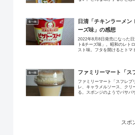
日清「チキンラーメン 
食べ物
ーズ味」の感想
2022年8月8日発売になっ
ト&チーズ味」。昭和のレト
スト味。フタを開けるとトマト
ファミリーマート「ス
食べ物
ファミリーマート「スフレプ
レ、キャラメルソース、クリ
る。スポンジのようでパサパサ
スポ