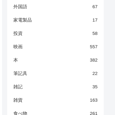
外国語
67
家電製品
17
投資
58
映画
557
本
382
筆記具
22
雑記
35
雑貨
163
食べ物
261