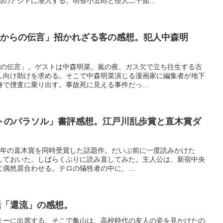
のアジトに潜入する。明智小五郎と怪人二十面...
者からの伝言」招かれざる客の感想。犯人中森明
らの伝言」。ゲストは中森明菜。嵐の夜、ガス欠で立ち往生する古
し向け助けを求める。そこで中森明菜演じる漫画家に編集者が地下
で捜査に乗り出す。事故死に見える事件だっ...
トのパラソル」書評感想。江戸川乱歩賞と直木賞ダ
996年の直木賞を同時受賞した話題作。だいぶ前に一度読みかけた
しておいた。しばらくぶりに読み直してみた。主人公は、新宿中央
偶然居合わせる。テロの犠牲者の中に、...
、2話「還流」の感想。
ィーに出席する。そこで亀山は、高校時代の友人の姿を見かけたの