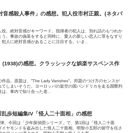
対音感殺人事件」の感想。犯人役市村正親。(ネタバ
人役。絶対音感がキーワード。指揮者の犯人は、別れ話のもつれか
まう。事故の偽装をすると同時に、愛人の新しい恋人に罪をなすり
犯人に絶対音感があることに注目する。いま...
(1938)の感想。クラッシックな娯楽サスペンス作
。原題は、"The Lady Vanishes"。邦題のつけ方のセンスが
れてしまいそうだ。ヨーロッパの架空の国パンドリカを走る国際列
は、車内で知り合った老...
戸川乱歩短編集IV「怪人二十面相」の感想
4弾。今回は「少年探偵団シリーズ」で、第1回は「怪人二十面
ダイヤモンドを盗み出した怪人二十面相。明智小五郎の留守を任さ