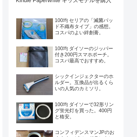
Kindle Paperwhite キッズモデルを購入
100均 セリアの「滅菌パッ
ド不織布タイプ」の感想。
コスパのよい絆創膏。
100均 ダイソーのジッパー
付き200円スマホポーチ。
コスパ最高でおすすめ。
シックインジェクターのホ
ルダー。互換品が出るくら
いの人気のカミソリ。
100均 ダイソーで32形リン
グ蛍光灯を買った。400円
と格安。
コンフィデンスマンJPのお