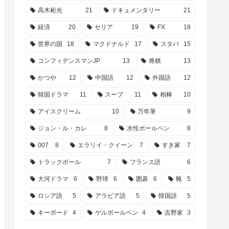
高木彬光
21
ドキュメンタリー
21
経済
20
セリア
19
FX
18
世界の国
18
マクドナルド
17
スタバ
15
コンフィデンスマンJP
13
将棋
13
かつや
12
中国語
12
外国語
12
韓国ドラマ
11
スープ
11
相棒
10
アイスクリーム
10
万年筆
9
ジョン・ル・カレ
8
水性ボールペン
8
007
8
エラリイ・クイーン
7
すき家
7
トラックボール
7
フランス語
6
大河ドラマ
6
野球
6
囲碁
6
靴
5
ロシア語
5
アラビア語
5
韓国語
5
キーボード
4
ゲルボールペン
4
吉野家
3