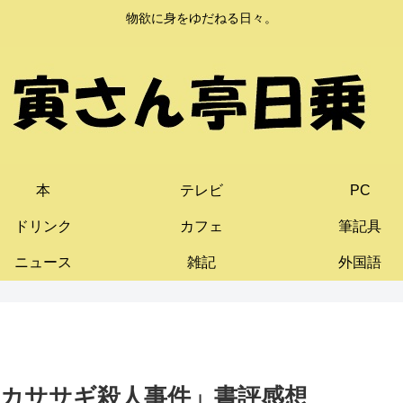
物欲に身をゆだねる日々。
本
テレビ
PC
ドリンク
カフェ
筆記具
ニュース
雑記
外国語
カササギ殺人事件」書評感想