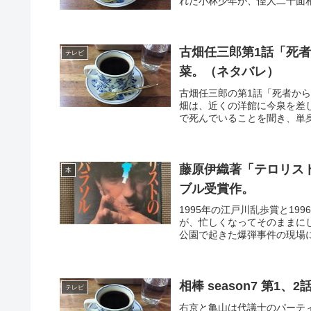
れた小林少年が、怪人二十面相
古畑任三郎第1話「死
テレビ
菜。（ネタバレ）
古畑任三郎の第1話「死者か
畑は、近くの洋館に今泉を差
で死んでいることを聞き、単身
藤原伊織著「テロリス
本
ブル受賞作。
1995年の江戸川乱歩賞と1
が、忙しくなってそのままに
公園で起きた爆弾事件の現場に
相棒 season7 第1
テレビ
右京と亀山は代議士のパーテ