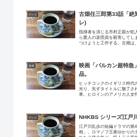
古畑任三郎第33話「絶
テレビ
レ)
指揮者を演じる市村正親が犯
ら愛人の楽団員を殺害してし
つけようと工作する。古畑は、
映画「バルカン超特急」
映画
品。
ヒッチコックのイギリス時代の作品
光り、先ずタイトルに魅了さ
車。ヒロインのアメリカ人女性
NHKBS シリーズ江
テレビ
江戸川乱歩の短編ドラマの第
相」。ロマノフ王家ゆかりの