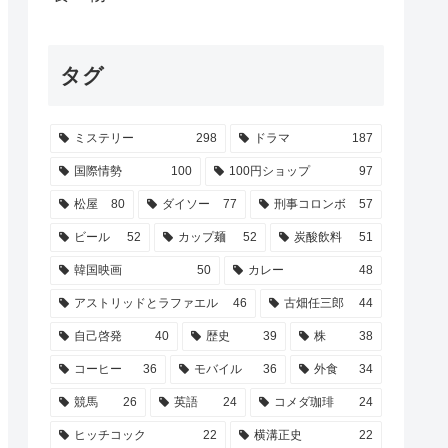
タグ
ミステリー
298
ドラマ
187
国際情勢
100
100円ショップ
97
松屋
80
ダイソー
77
刑事コロンボ
57
ビール
52
カップ麺
52
炭酸飲料
51
韓国映画
50
カレー
48
アストリッドとラファエル
46
古畑任三郎
44
自己啓発
40
歴史
39
株
38
コーヒー
36
モバイル
36
外食
34
競馬
26
英語
24
コメダ珈琲
24
ヒッチコック
22
横溝正史
22