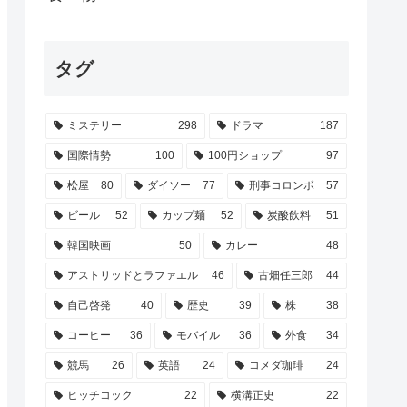
タグ
ミステリー
298
ドラマ
187
国際情勢
100
100円ショップ
97
松屋
80
ダイソー
77
刑事コロンボ
57
ビール
52
カップ麺
52
炭酸飲料
51
韓国映画
50
カレー
48
アストリッドとラファエル
46
古畑任三郎
44
自己啓発
40
歴史
39
株
38
コーヒー
36
モバイル
36
外食
34
競馬
26
英語
24
コメダ珈琲
24
ヒッチコック
22
横溝正史
22