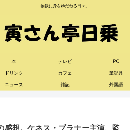
物欲に身をゆだねる日々。
本
テレビ
PC
ドリンク
カフェ
筆記具
ニュース
雑記
外国語
2)の感想。ケネス・ブラナー主演、監