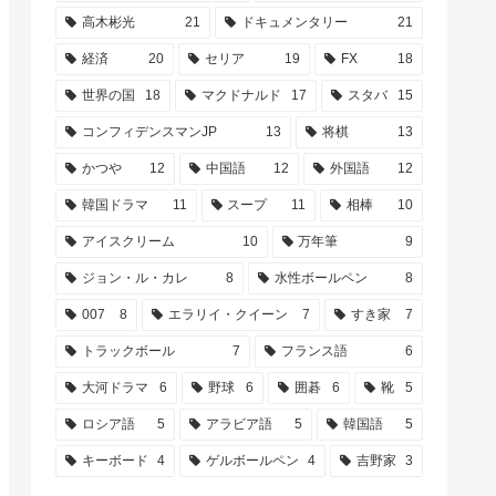
高木彬光
21
ドキュメンタリー
21
経済
20
セリア
19
FX
18
世界の国
18
マクドナルド
17
スタバ
15
コンフィデンスマンJP
13
将棋
13
かつや
12
中国語
12
外国語
12
韓国ドラマ
11
スープ
11
相棒
10
アイスクリーム
10
万年筆
9
ジョン・ル・カレ
8
水性ボールペン
8
007
8
エラリイ・クイーン
7
すき家
7
トラックボール
7
フランス語
6
大河ドラマ
6
野球
6
囲碁
6
靴
5
ロシア語
5
アラビア語
5
韓国語
5
キーボード
4
ゲルボールペン
4
吉野家
3