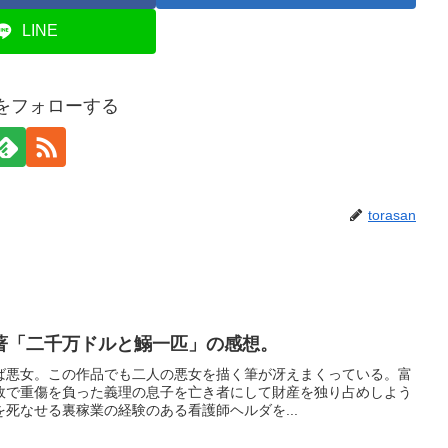
LINE
anをフォローする
torasan
著「二千万ドルと鰯一匹」の感想。
ば悪女。この作品でも二人の悪女を描く筆が冴えまくっている。富
故で重傷を負った義理の息子を亡き者にして財産を独り占めしよう
死なせる裏稼業の経験のある看護師ヘルダを...