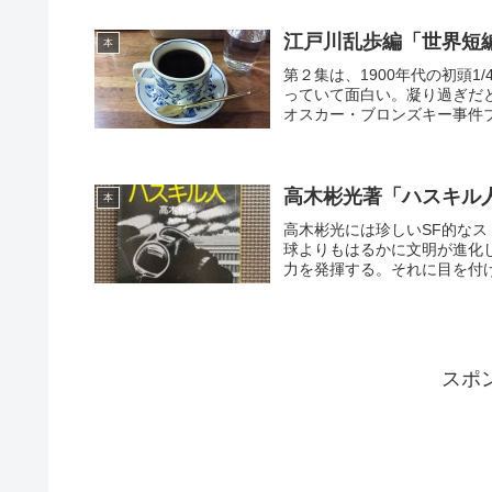
江戸川乱歩編「世界短編
本
第２集は、1900年代の初頭
っていて面白い。凝り過ぎだ
オスカー・ブロンズキー事件ブ
高木彬光著「ハスキル
本
高木彬光には珍しいSF的な
球よりもはるかに文明が進化
力を発揮する。それに目を付け
スポ