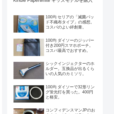
Kindle Paperwhite キッズモデルを購入
100均 セリアの「滅菌パッ
ド不織布タイプ」の感想。
コスパのよい絆創膏。
100均 ダイソーのジッパー
付き200円スマホポーチ。
コスパ最高でおすすめ。
シックインジェクターのホ
ルダー。互換品が出るくら
いの人気のカミソリ。
100均 ダイソーで32形リン
グ蛍光灯を買った。400円
と格安。
コンフィデンスマンJPのお