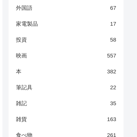
外国語
67
家電製品
17
投資
58
映画
557
本
382
筆記具
22
雑記
35
雑貨
163
食べ物
261