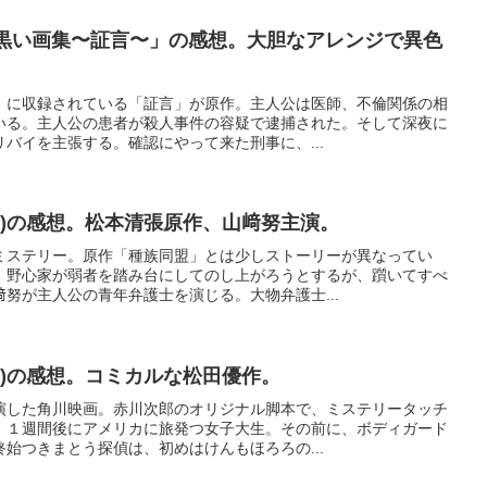
「黒い画集〜証言〜」の感想。大胆なアレンジで異色
」に収録されている「証言」が原作。主人公は医師、不倫関係の相
いる。主人公の患者が殺人事件の容疑で逮捕された。そして深夜に
バイを主張する。確認にやって来た刑事に、...
72)の感想。松本清張原作、山﨑努主演。
ミステリー。原作「種族同盟」とは少しストーリーが異なってい
、野心家が弱者を踏み台にしてのし上がろうとするが、躓いてすべ
努が主人公の青年弁護士を演じる。大物弁護士...
83)の感想。コミカルな松田優作。
演した角川映画。赤川次郎のオリジナル脚本で、ミステリータッチ
。１週間後にアメリカに旅発つ女子大生。その前に、ボディガード
始つきまとう探偵は、初めはけんもほろろの...