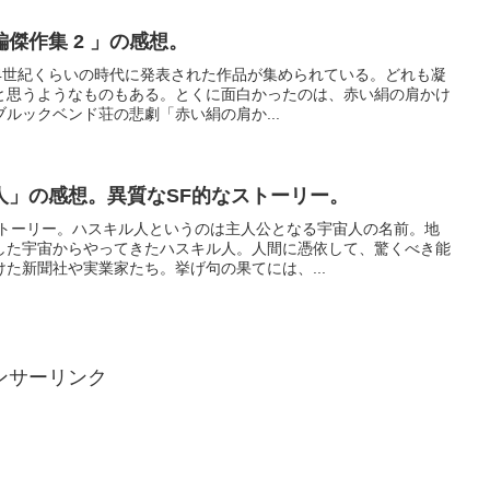
傑作集 2 」の感想。
1/4世紀くらいの時代に発表された作品が集められている。どれも凝
と思うようなものもある。とくに面白かったのは、赤い絹の肩かけ
ルックベンド荘の悲劇「赤い絹の肩か...
人」の感想。異質なSF的なストーリー。
ストーリー。ハスキル人というのは主人公となる宇宙人の名前。地
した宇宙からやってきたハスキル人。人間に憑依して、驚くべき能
た新聞社や実業家たち。挙げ句の果てには、...
ンサーリンク