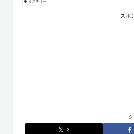
ミステリー
スポ
シ
X