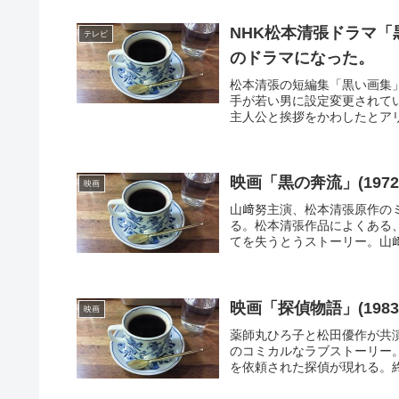
NHK松本清張ドラマ
テレビ
のドラマになった。
松本清張の短編集「黒い画集
手が若い男に設定変更されて
主人公と挨拶をかわしたとアリ
映画「黒の奔流」(19
映画
山﨑努主演、松本清張原作の
る。松本清張作品によくある
てを失うとうストーリー。山﨑
映画「探偵物語」(19
映画
薬師丸ひろ子と松田優作が共
のコミカルなラブストーリー
を依頼された探偵が現れる。終