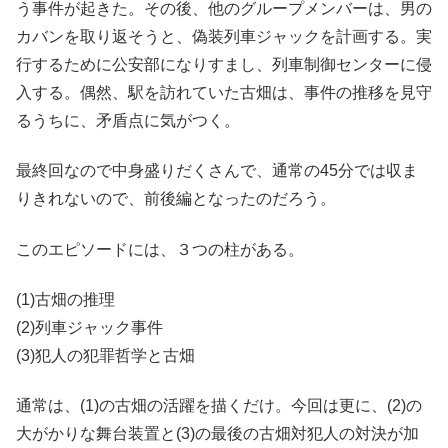
う事件が起きた。その後、他のグループメンバーは、男の
カバンを取り返そうと、偽装列車ジャックを計画する。実
行するために公安部になりすまし、列車制御センターに侵
入する。偶然、駅を訪れていた古畑は、事件の推移を見守
るうちに、矛盾点に気がつく。
最終回なので中身盛りだくさんで、通常の45分では収ま
りきれないので、前後編となったのだろう。
このエピソードには、３つの柱がある。
(1)古畑の推理
(2)列車ジャック事件
(3)犯人の犯罪哲学と古畑
通常は、(1)の古畑の活躍を描くだけ。今回は更に、(2)の
大がかりな舞台装置と(3)の最後の古畑対犯人の対決が加