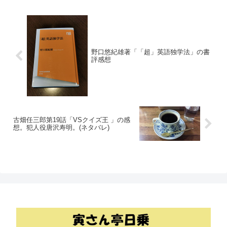
野口悠紀雄著「「超」英語独学法」の書
評感想
古畑任三郎第19話「VSクイズ王 」の感
想。犯人役唐沢寿明。(ネタバレ)