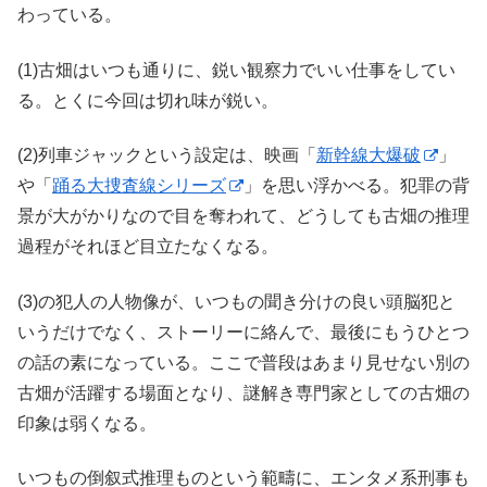
わっている。
(1)古畑はいつも通りに、鋭い観察力でいい仕事をしてい
る。とくに今回は切れ味が鋭い。
(2)列車ジャックという設定は、映画「
新幹線大爆破
」
や「
踊る大捜査線シリーズ
」を思い浮かべる。犯罪の背
景が大がかりなので目を奪われて、どうしても古畑の推理
過程がそれほど目立たなくなる。
(3)の犯人の人物像が、いつもの聞き分けの良い頭脳犯と
いうだけでなく、ストーリーに絡んで、最後にもうひとつ
の話の素になっている。ここで普段はあまり見せない別の
古畑が活躍する場面となり、謎解き専門家としての古畑の
印象は弱くなる。
いつもの倒叙式推理ものという範疇に、エンタメ系刑事も