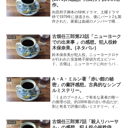
作。
向田邦子脚本のNHKドラマ。土曜ドラマ
枠で1979年に放送され、後にパート2も製
作された。家庭は血縁のメンバーで構成
される日々の生活の場。しかし、その元
になっているのは、男女関係である夫
婦。そんな平和な日常に、男女関係がも
古畑任三郎第23話「ニューヨーク
テレビ
とで突然波風が立つ...
での出来事 」の感想。犯人役鈴
木保奈美。(ネタバレ)
鈴木保奈美が犯人役。ニューヨークロケ
が行われた安楽椅子探偵方式エピソー
ド。古畑は、ニューヨークに向かうバス
の中で日本人女性と出会う。彼女は、無
罪判決を受けている友人の完全犯罪につ
いて語り始める。古畑はその話から、殺
A・A・ミルン著「赤い館の秘
本
人の推理に挑む。いろんなプ...
密」の書評感想。古典的なシンプ
ルミステリー。
「くまのプーさん」で有名な著者の唯一
の推理小説。約100年前の古い作品だが、
割と有名で評価の高いミステリー。イギ
リスの田舎町に赤い館と呼ばれる邸宅が
あった。ある日、その館の主人の兄が、
しばらくぶりにオーストラリアからやっ
古畑任三郎第7話「殺人リハーサ
テレビ
て来た。到着後まもな...
ル」の感想。犯人役小林稔侍。