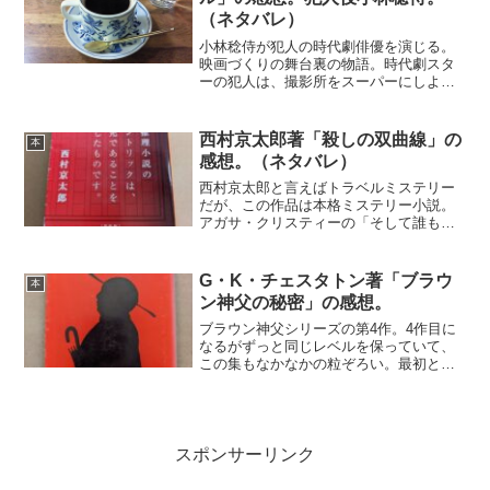
（ネタバレ）
小林稔侍が犯人の時代劇俳優を演じる。
映画づくりの舞台裏の物語。時代劇スタ
ーの犯人は、撮影所をスーパーにしよう
とするオーナーの殺害を計画する。殺陣
のリハーサルを利用して、刀を誤って真
剣と取り違えたように見せかけ、オーナ
西村京太郎著「殺しの双曲線」の
本
ーを斬殺してしまう。古畑...
感想。（ネタバレ）
西村京太郎と言えばトラベルミステリー
だが、この作品は本格ミステリー小説。
アガサ・クリスティーの「そして誰もい
なくなった」のプロットを使っている。
更に、メイントリックが双生児であるこ
とを利用していることを予め明らかにし
G・K・チェスタトン著「ブラウ
本
て、読者への挑戦スタイル...
ン神父の秘密」の感想。
ブラウン神父シリーズの第4作。4作目に
なるがずっと同じレベルを保っていて、
この集もなかなかの粒ぞろい。最初と最
後のエピソードは、毛色の変わった独白
的な内容で、これはこれで面白かった。
よかったのは次の３作。「俳優とアリバ
イ」「ヴォードリーの失...
スポンサーリンク