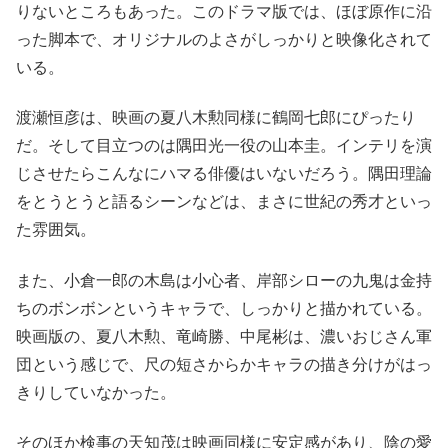
りないところもあった。このドラマ版では、ほぼ原作に沿
った脚本で、オリジナルのよさがしっかりと映像化されて
いる。
渡瀬恒彦は、映画の夏八木勲同様に鶴岡七郎にぴったり
だ。そして目立つのは隅田光一役の山本圭。インテリを演
じさせたらこんなにハマる俳優はいないだろう。隅田理論
をとうとうと語るシーンなどは、まさに世紀の秀才といっ
た雰囲気。
また、小倉一郎の木島は小心者、岸部シローの九鬼は金持
ちのボンボンというキャラで、しっかりと描かれている。
映画版の、夏八木勲、竜崎勝、中尾彬は、濃いおじさん軍
団という感じで、尺の短さからかキャラの描き分けがはっ
きりしていなかった。
そのほか検事の天知茂は映画同様に安定感があり、陰の愛