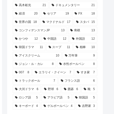
高木彬光
21
ドキュメンタリー
21
経済
20
セリア
19
FX
18
世界の国
18
マクドナルド
17
スタバ
15
コンフィデンスマンJP
13
将棋
13
かつや
12
中国語
12
外国語
12
韓国ドラマ
11
スープ
11
相棒
10
アイスクリーム
10
万年筆
9
ジョン・ル・カレ
8
水性ボールペン
8
007
8
エラリイ・クイーン
7
すき家
7
トラックボール
7
フランス語
6
大河ドラマ
6
野球
6
囲碁
6
靴
5
ロシア語
5
アラビア語
5
韓国語
5
キーボード
4
ゲルボールペン
4
吉野家
3