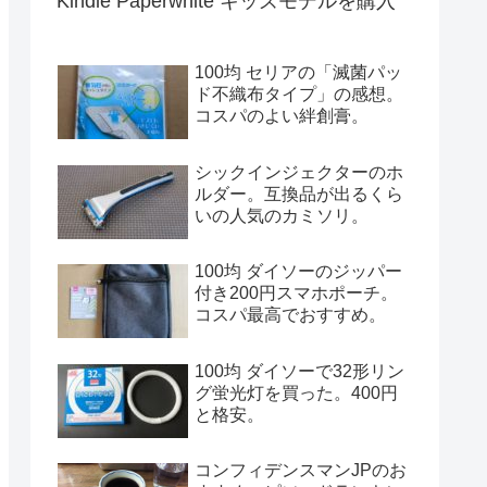
Kindle Paperwhite キッズモデルを購入
100均 セリアの「滅菌パッ
ド不織布タイプ」の感想。
コスパのよい絆創膏。
シックインジェクターのホ
ルダー。互換品が出るくら
いの人気のカミソリ。
100均 ダイソーのジッパー
付き200円スマホポーチ。
コスパ最高でおすすめ。
100均 ダイソーで32形リン
グ蛍光灯を買った。400円
と格安。
コンフィデンスマンJPのお