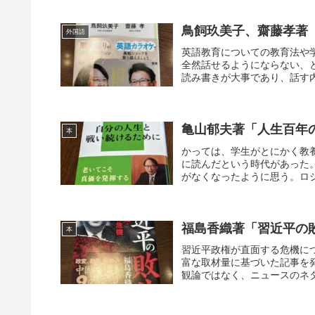
鳥飼玖美子、齋藤孝著
外国語
英語教育についての教育法や
全然話せるようにならない、
読み書きが大事であり、話す内
亀山郁夫著「人生百年
本
かっては、学生がとにかく教
に読んだという時代があった
がなくなったように思う。ロシ
福島香織著「習近平の
本
習近平政権が直面する危機に
富な取材量に基づいた記事を
観論ではなく、ニュースのネタ