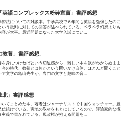
「英語コンプレックス粉砕宣言」書評感想
学習法についての対談本。中学高校で６年間も英語を勉強したのに
という批判に対しての回答が述べられている。ペラペラ幻想よりも
容が大事。最近問題になった大学入試につい...
の教養」書評感想。
養を身につけねばという切迫感から、難しい本を訳がわからぬまま
。今の時代、教養とは何かという問いかけ自体、ほとんど聞くこと
ア文学の亀山先生が、専門の文学と趣味の音...
敗北」書評感想
ついてまとめた本。著者はジャーナリストで中国ウォッチャー。豊
発信続けている。実地の取材をもとにしているので、評論家的な概
主義で書かれている。現政権が抱える問題を...