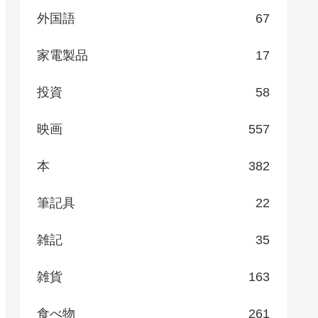
外国語
67
家電製品
17
投資
58
映画
557
本
382
筆記具
22
雑記
35
雑貨
163
食べ物
261