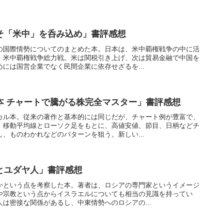
そ「米中」を呑み込め」書評感想
の国際情勢についてのまとめた本。日本は、米中覇権戦争の中に活
・米中覇権戦争総力戦。米は関税引き上げ、次は貿易金融で中国を
には国営企業でなく民間企業に依存せざるを...
本 チャートで騰がる株完全マスター」書評感想
カル本。従来の著作と基本的には同じだが、チャート例が豊富で、
。移動平均線とローソク足をもとに、高値安値、節目、日柄などチ
、ものわかれなどのパターンを狙う。新しい...
とユダヤ人」書評感想
かという点を考察した本。著者は、ロシアの専門家というイメージ
や宗教という点からイスラエルについても相当の見識を持ってい
は密接な関係があるし、中東情勢へのロシアの...