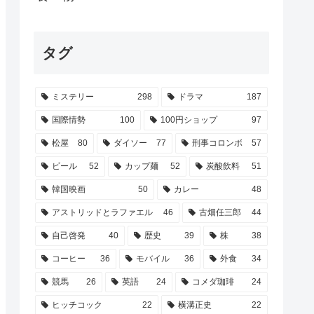
タグ
ミステリー
298
ドラマ
187
国際情勢
100
100円ショップ
97
松屋
80
ダイソー
77
刑事コロンボ
57
ビール
52
カップ麺
52
炭酸飲料
51
韓国映画
50
カレー
48
アストリッドとラファエル
46
古畑任三郎
44
自己啓発
40
歴史
39
株
38
コーヒー
36
モバイル
36
外食
34
競馬
26
英語
24
コメダ珈琲
24
ヒッチコック
22
横溝正史
22