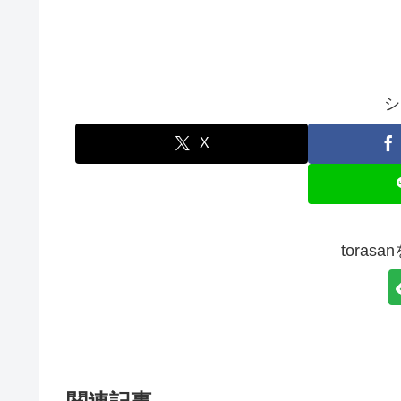
シ
X
toras