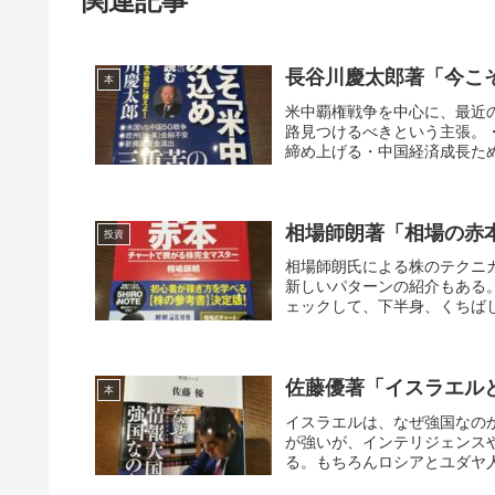
関連記事
長谷川慶太郎著「今こ
本
米中覇権戦争を中心に、最近
路見つけるべきという主張。
締め上げる・中国経済成長ため
相場師朗著「相場の赤
投資
相場師朗氏による株のテクニ
新しいパターンの紹介もある
ェックして、下半身、くちばし
佐藤優著「イスラエル
本
イスラエルは、なぜ強国なの
が強いが、インテリジェンス
る。もちろんロシアとユダヤ人