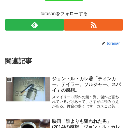
torasanをフォローする
torasan
関連記事
ジョン・ル・カレ著「ティンカ
本
ー、テイラー、ソルジャー、スパ
イ」の感想。
スマイリー３部作の第１弾。傑作と言わ
れているだけあって、さすがに読み応え
がある。舞台の多くはサーカスこと英国
情報部の本部で、いわゆるオフィスビル
だ。幹部たちが秘書をしたがえてそれぞ
れの個室に陣取っている。書類が積み上
映画「誰よりも狙われた男」
映画
がり、煙草をふかしたりコ...
(2014)の感想。ジョン・ル・カレ