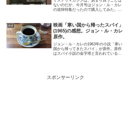
ミステリマガジンは、あまり買うことは
ないのだが、今月号はジョン・ル・カレ
の追悼特集だったので購入してみた。本
邦初訳短篇から始まり、追悼文が並ぶ。
マイベストのアンケートとエッセイも興
味深い。総合で「寒い国から帰ってきた
映画「寒い国から帰ったスパイ」
映画
スパイ」は２位になってい...
(1965)の感想。ジョン・ル・カレ
原作。
ジョン・ル・カレの1963年の小説「寒い
国から帰ってきたスパイ」が原作。原作
はスパイ小説の金字塔と言われている
が、この映画も素晴らしい出来だ。原作
のよさをそのまま映像化しているよう
で、ジョン・ル・カレの世界が再現され
ていて見応えたっぷり。冷...
スポンサーリンク