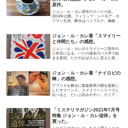
原作。
ジョン・ル・カレ原作のスパイ小説。
2014年公開。フィリップ・シーモア・ホ
フマン主演。舞台はハンブルク。極秘で
捜査を行うテロ対策チームのリーダーバ
ッハマンは、イスラム過激派の青年に目
を付ける。彼は人権派女性弁護士の保護
ジョン・ル・カレ著「スマイリー
本
のもと、父の残した多額...
と仲間たち」の感想。
ジョン・ル・カレのスマイリー三部作の
三作目になる。パリの場末のバス停で始
まる冒頭。ただのおばさんに見えた老女
が亡命者で、東側から厳しく監視されて
いる人物であることがわかってくる。家
族への危害をちらつかせる東側のスパ
ジョン・ル・カレ著「ナイロビの
本
イ。彼女が将軍という名を持...
蜂」の感想。
アフリカを舞台に製薬業界の闇を題材に
したサスペンス。スマイリーシリーズと
比べると、だいぶ読みやすい。ケニア駐
在のイギリス人外交官の妻が出先で惨殺
される。夫のジャスティンは、その真相
を探ろうと自ら捜査に乗り出す。すると
「ミステリマガジン2021年7月号
本
今まで知らなかった妻の活...
特集 ジョン・ル・カレ追悼」を
買った。