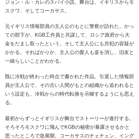
ジョン・ル・カレのスパイ小説。舞台は、イギリスからモ
スクワ、そしてコーカサス。
元イギリス情報部員の主人公のもとに警察が訪れた。かっ
ての部下が、KGB工作員と共謀して、ロシア政府から大
金をだまし取ったという。そして主人公にも共犯の容疑が
かかる。そればかりか、主人公の愛人も姿を消し、旧友と
一緒らしいことがわかる。
既に冷戦が終わった時点で書かれた作品。引退した情報部
員が主人公で、その古い人間がもとの組織から追われると
いう設定も、冷戦からの時代転換を示唆するようにも思え
る。
最初からずっとイギリスが舞台でストーリーが進行する。
そろそろモスクワに飛んでKGBの秘密が暴露させるかと
思ったところで急展開。コーカサスのチェチェン、イング