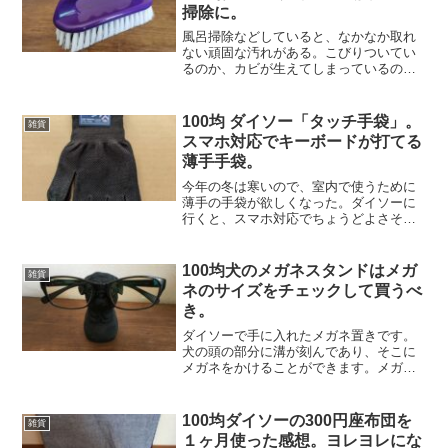
掃除に。
風呂掃除などしていると、なかなか取れ
ない頑固な汚れがある。こびりついてい
るのか、カビが生えてしまっているのか
わからないが、ふつうのブラシでは歯が
立たない。100均で固めのブラシがないか
と探してみた。ちょうどよさそうなもの
100均 ダイソー「タッチ手袋」。
雑貨
をダイソーで見つけた...
スマホ対応でキーボードが打てる
薄手手袋。
今年の冬は寒いので、室内で使うために
薄手の手袋が欲しくなった。ダイソーに
行くと、スマホ対応でちょうどよさそう
なものがあったので購入してみた。手の
ひら側に滑り止め加工がしてある。手の
甲側は無加工。このようにしっかりとし
100均犬のメガネスタンドはメガ
雑貨
たゴムの突起がついている...
ネのサイズをチェックして買うべ
き。
ダイソーで手に入れたメガネ置きです。
犬の頭の部分に溝が刻んであり、そこに
メガネをかけることができます。メガネ
ケースに入れるよりも手軽です。他に
も、鼻、馬、ゴリラなどをデザインした
ものがありますが、メガネをかけたとき
100均ダイソーの300円座布団を
雑貨
の安定感がそれぞれ違ってい...
１ヶ月使った感想。ヨレヨレにな