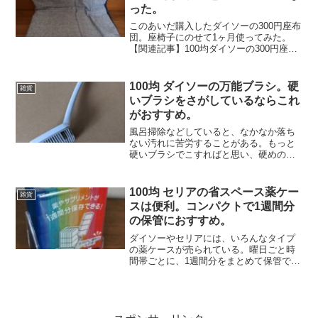
った。
このあいだ購入したダイソーの300円座布
団。座椅子にのせて1ヶ月使ってみた。
【関連記事】100均ダイソーの300円座布
団を買ってみた。クッション性はない。
ご覧のようにかなりヨレヨレになってし
まった。座椅子にのせると、ほぼ全体重
100均 ダイソーの万能ブラシ。硬
雑貨
がかかった状態...
いブラシをさがしているならこれ
がおすすめ。
風呂掃除などしていると、なかなか落ち
ない汚れに苦労することがある。もっと
硬いブラシでこすればと思い、硬めのブ
ラシを100均で探してみた。針金ブラシや
ワイヤーブラシが最強なのはわかってい
るが、さすがに目地がダメになりそうで
100均 セリアの省スペース薬ケー
雑貨
使えない。ブラスチッ...
スは便利。コンパクトで1週間分
の保管におすすめ。
ダイソーやセリアには、いろんなタイプ
の薬ケースが売られている。曜日ごと時
間帯ごとに、1週間分をまとめて保管でき
るものも何種類か見かける。しかし、大
きなものは場所をとる。蓋を開けてか
ら、ひっくり返して全部をぶちまけてし
まうこともある。こういっ...