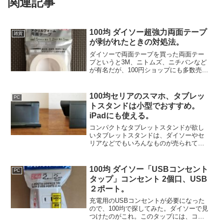
関連記事
100均 ダイソー超強力両面テープ
雑貨
が剥がれたときの対処法。
ダイソーで両面テープを買った両面テー
プというと3M、ニトムズ、ニチバンなど
が有名だが、100円ショップにも多数売ら
れている。似たようなものが多いので、
裏面に記載のある接着力を比較して、一
番強力なものを選んだ。貼ってしばらく
100均セリアのスマホ、タブレッ
PC
して剥がれてしまっ...
トスタンドは小型でおすすめ。
iPadにも使える。
コンパクトなタブレットスタンドが欲し
いタブレットスタンドは、ダイソーやセ
リアなどでもいろんなものが売られてい
る。ただ、スマホスタンドに比べてかな
り大きく、構造が複雑で取り回しが面倒
なものが多い。もっとコンパクトで使い
100均 ダイソー「USBコンセント
PC
やすいものはないかなと思...
タップ」コンセント 2個口、USB
２ポート。
充電用のUSBコンセントが必要になった
ので、100均で探してみた。ダイソーで見
つけたのがこれ。このタップには、コン