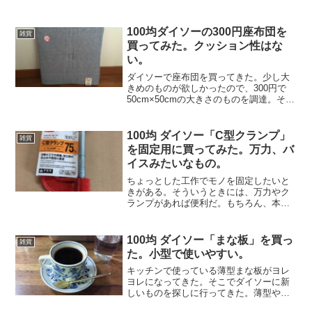
セント 2個(合計1400Wまで)USBポー
ト ２個(合計最大出力2.4A) が付いてい
る。値段は550円（税込み）と格...
100均ダイソーの300円座布団を
雑貨
買ってみた。クッション性はな
い。
ダイソーで座布団を買ってきた。少し大
きめのものが欲しかったので、300円で
50cm×50cmの大きさのものを調達。それ
ほど高級感やふわふわ感はなく、一応ク
ッションになるかなという程度。つくり
はそれなり。座椅子にのせて使うので、
100均 ダイソー「C型クランプ」
雑貨
座椅子自体にク...
を固定用に買ってみた。万力、バ
イスみたいなもの。
ちょっとした工作でモノを固定したいと
きがある。そういうときには、万力やク
ランプがあれば便利だ。もちろん、本格
的なものではなくてもよいので、100均に
行ってみた。ダイソーで見つけたのがこ
れ。75mmまで対応しているC型クラン
100均 ダイソー「まな板」を買っ
雑貨
プ。金属製でズッシ...
た。小型で使いやすい。
キッチンで使っている薄型まな板がヨレ
ヨレになってきた。そこでダイソーに新
しいものを探しに行ってきた。薄型や丸
形などいろんな種類が並んでいる。その