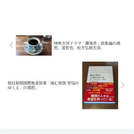
NHK大河ドラマ「勝海舟」総集編の感
想。渡哲也、松方弘樹主演。
朝日新聞国際報道部著「縮む韓国 苦悩の
ゆくえ」の感想。