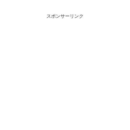
中で小型で使いやすそうなものを選ん
だ。サイズは305×205mmで厚さが
3mm。スペースをとらな...
スポンサーリンク