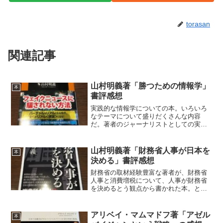
torasan
関連記事
山村明義著「勝つための情報学」
本
書評感想
実践的な情報学についての本。いろいろ
なテーマについて盛りだくさんな内容
だ。著者のジャーナリストとしての実務
経験から、情報の取り方、とくに偽情報
の見分け方についての、基本となる実践
的な方法論が述べられている。「いなか
山村明義著「財務省人事が日本を
本
もち」は、いつの情報か、何...
決める」書評感想
財務省の取材経験豊富な著者が、財務省
人事と消費増税について、人事が財務省
を決めるとう観点から書かれた本。とく
に今秋に予定されている消費増税につい
て、財務官僚の消費増税にかける様々な
動きが詳しく述べられている。財務省の
アリベイ・マムマドフ著「アゼル
本
事務次官への出世競争は、...