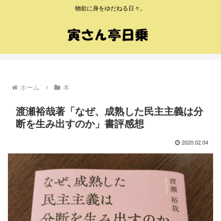
物欲に身をゆだねる日々。
ホーム
本
渡瀬裕哉著「なぜ、成熟した民主主義は分
断を生み出すのか」書評感想
2020.02.04