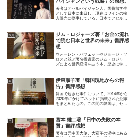
バイジャンという戦略」の感想。
著者はアゼルバイジャン人。国費留学生
として日本に来日し、現在はワインの輸
入販売に従事している。日本でアゼルバ
イジャンをもっと知ってもらうために、
様々な活動をしていて、そういう視点で
本書も書かれている。アゼルバイジャン
ジム・ロジャーズ著「お金の流れ
投資
と言っても、せいぜいバク...
で読む日本と世界の未来」書評感
想
ウォーレン・バフェットやジョージ・ソ
ロスと並ぶ著名投資家のジム・ロジャー
ズによる世界経済を占う本。歴史に学
ぶ、人と同じ思考をしない、変化への対
応という考えを基本に、今後の世界経済
情勢の予想。ふつうの国際情勢とは違っ
伊東順子著「韓国現地からの報
本
た見方が示してある。・統一...
告」書評感想
韓国で起きた事件について、2014年から
2020年にかけてネットに掲載された記事
をまとめたもの。この間の韓国は、セウ
ォル号沈没、朴槿恵大統領弾劾、文政権
誕生、チョグク前法相のスキャンダル、
慰安婦徴用工問題など、次々と大きな事
宮本 雄二著「日中の失敗の本
本
件が起きている。...
質」書評感想
著者は元中国大使。大変革の渦中にある