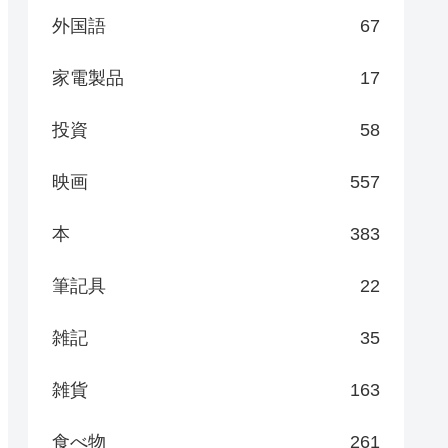
外国語
67
家電製品
17
投資
58
映画
557
本
383
筆記具
22
雑記
35
雑貨
163
食べ物
261