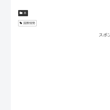
本
国際情勢
スポ