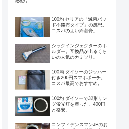
感想。
100均 セリアの「滅菌パッ
ド不織布タイプ」の感想。
コスパのよい絆創膏。
シックインジェクターのホ
ルダー。互換品が出るくら
いの人気のカミソリ。
100均 ダイソーのジッパー
付き200円スマホポーチ。
コスパ最高でおすすめ。
100均 ダイソーで32形リン
グ蛍光灯を買った。400円
と格安。
コンフィデンスマンJPのお