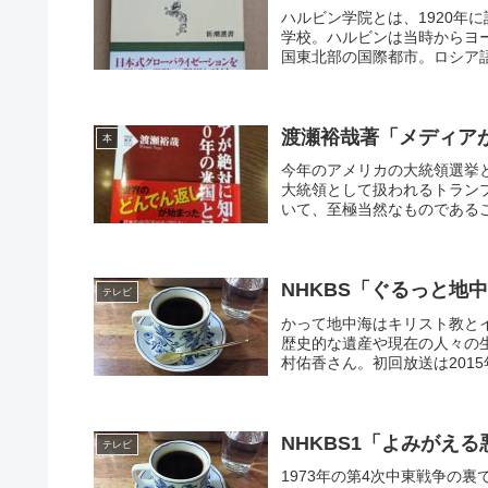
ハルビン学院とは、1920年
学校。ハルビンは当時からヨ
国東北部の国際都市。ロシア語
渡瀬裕哉著「メディアが
本
今年のアメリカの大統領選挙
大統領として扱われるトラン
いて、至極当然なものであるこ
NHKBS「ぐるっと地
テレビ
かって地中海はキリスト教と
歴史的な遺産や現在の人々の
村佑香さん。初回放送は2015
NHKBS1「よみがえる
テレビ
1973年の第4次中東戦争の