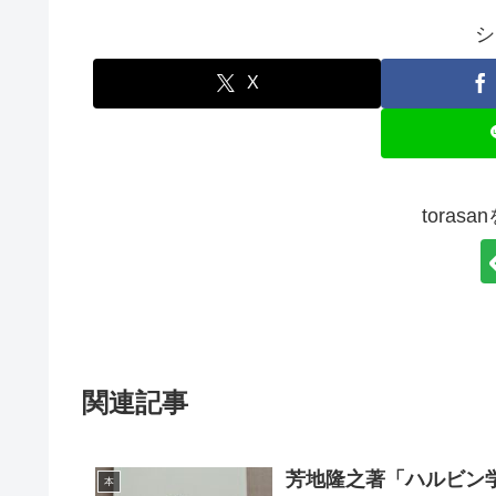
シ
X
toras
関連記事
芳地隆之著「ハルビン
本