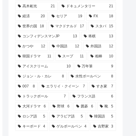
高木彬光
21
ドキュメンタリー
21
経済
20
セリア
19
FX
18
世界の国
18
マクドナルド
17
スタバ
15
コンフィデンスマンJP
13
将棋
13
かつや
12
中国語
12
外国語
12
韓国ドラマ
11
スープ
11
相棒
10
アイスクリーム
10
万年筆
9
ジョン・ル・カレ
8
水性ボールペン
8
007
8
エラリイ・クイーン
7
すき家
7
トラックボール
7
フランス語
6
大河ドラマ
6
野球
6
囲碁
6
靴
5
ロシア語
5
アラビア語
5
韓国語
5
キーボード
4
ゲルボールペン
4
吉野家
3