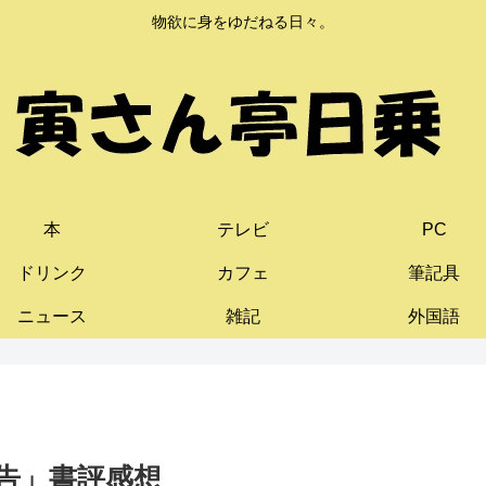
物欲に身をゆだねる日々。
本
テレビ
PC
ドリンク
カフェ
筆記具
ニュース
雑記
外国語
告」書評感想