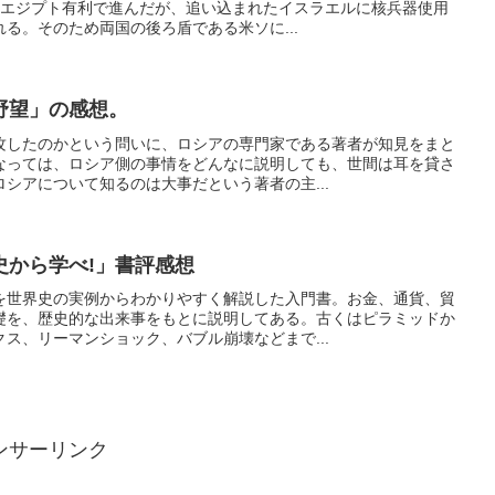
はエジプト有利で進んだが、追い込まれたイスラエルに核兵器使用
る。そのため両国の後ろ盾である米ソに...
野望」の感想。
攻したのかという問いに、ロシアの専門家である著者が知見をまと
なっては、ロシア側の事情をどんなに説明しても、世間は耳を貸さ
シアについて知るのは大事だという著者の主...
史から学べ!」書評感想
を世界史の実例からわかりやすく解説した入門書。お金、通貨、貿
礎を、歴史的な出来事をもとに説明してある。古くはピラミッドか
ス、リーマンショック、バブル崩壊などまで...
ンサーリンク