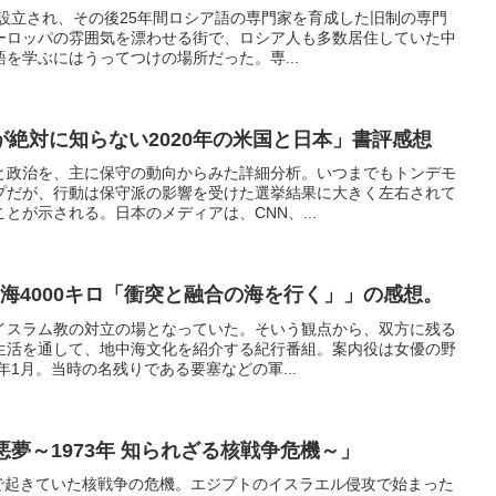
に設立され、その後25年間ロシア語の専門家を育成した旧制の専門
ーロッパの雰囲気を漂わせる街で、ロシア人も多数居住していた中
を学ぶにはうってつけの場所だった。専...
絶対に知らない2020年の米国と日本」書評感想
と政治を、主に保守の動向からみた詳細分析。いつまでもトンデモ
プだが、行動は保守派の影響を受けた選挙結果に大きく左右されて
とが示される。日本のメディアは、CNN、...
中海4000キロ「衝突と融合の海を行く」」の感想。
イスラム教の対立の場となっていた。そいう観点から、双方に残る
生活を通して、地中海文化を紹介する紀行番組。案内役は女優の野
年1月。当時の名残りである要塞などの軍...
悪夢～1973年 知られざる核戦争危機～」
裏で起きていた核戦争の危機。エジプトのイスラエル侵攻で始まった