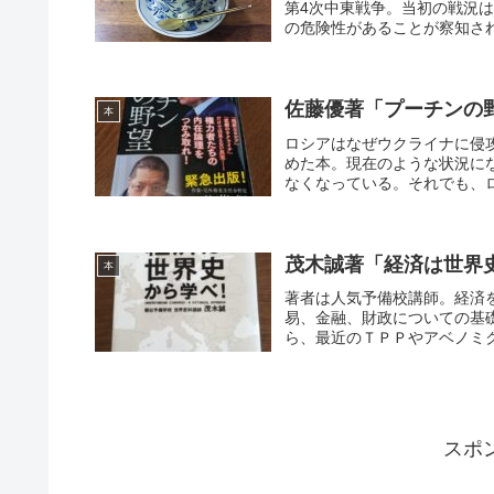
第4次中東戦争。当初の戦況
の危険性があることが察知され
佐藤優著「プーチンの
本
ロシアはなぜウクライナに侵
めた本。現在のような状況に
なくなっている。それでも、ロ
茂木誠著「経済は世界
本
著者は人気予備校講師。経済
易、金融、財政についての基
ら、最近のＴＰＰやアベノミク
スポ