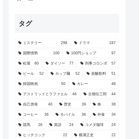
タグ
ミステリー
298
ドラマ
187
国際情勢
100
100円ショップ
97
松屋
80
ダイソー
77
刑事コロンボ
57
ビール
52
カップ麺
52
炭酸飲料
51
韓国映画
50
カレー
48
アストリッドとラファエル
46
古畑任三郎
44
自己啓発
40
歴史
39
株
38
コーヒー
36
モバイル
36
外食
34
競馬
26
英語
24
コメダ珈琲
24
ヒッチコック
22
横溝正史
22