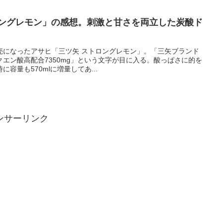
ロングレモン」の感想。刺激と甘さを両立した炭酸ド
定発売になったアサヒ「三ツ矢 ストロングレモン」。「三矢ブランド
エン酸高配合7350mg」という文字が目に入る。酸っぱさに的を
容量も570mlに増量してあ...
ンサーリンク