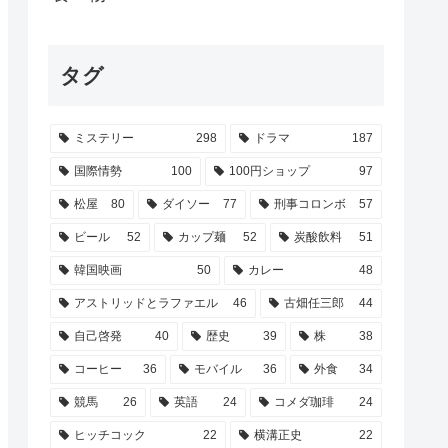
タグ
ミステリー
298
ドラマ
187
国際情勢
100
100円ショップ
97
松屋
80
ダイソー
77
刑事コロンボ
57
ビール
52
カップ麺
52
炭酸飲料
51
韓国映画
50
カレー
48
アストリッドとラファエル
46
古畑任三郎
44
自己啓発
40
歴史
39
株
38
コーヒー
36
モバイル
36
外食
34
競馬
26
英語
24
コメダ珈琲
24
ヒッチコック
22
横溝正史
22