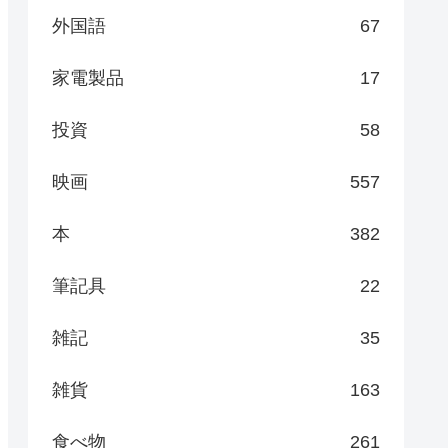
外国語
67
家電製品
17
投資
58
映画
557
本
382
筆記具
22
雑記
35
雑貨
163
食べ物
261