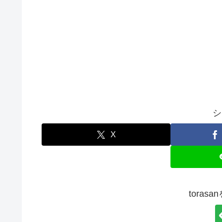
シ
X
toras