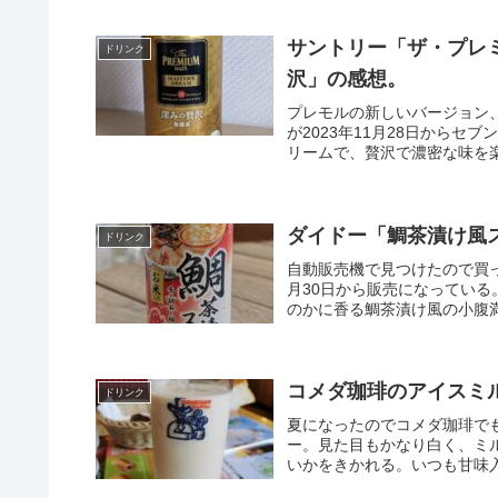
サントリー「ザ・プレ
ドリンク
沢」の感想。
プレモルの新しいバージョン
が2023年11月28日から
リームで、贅沢で濃密な味を楽
ダイドー「鯛茶漬け風
ドリンク
自動販売機で見つけたので買っ
月30日から販売になっている
のかに香る鯛茶漬け風の小腹満
コメダ珈琲のアイスミ
ドリンク
夏になったのでコメダ珈琲で
ー。見た目もかなり白く、ミ
いかをきかれる。いつも甘味入