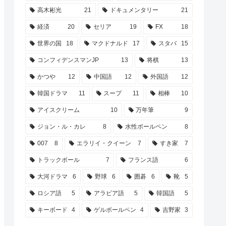
高木彬光
21
ドキュメンタリー
21
経済
20
セリア
19
FX
18
世界の国
18
マクドナルド
17
スタバ
15
コンフィデンスマンJP
13
将棋
13
かつや
12
中国語
12
外国語
12
韓国ドラマ
11
スープ
11
相棒
10
アイスクリーム
10
万年筆
9
ジョン・ル・カレ
8
水性ボールペン
8
007
8
エラリイ・クイーン
7
すき家
7
トラックボール
7
フランス語
6
大河ドラマ
6
野球
6
囲碁
6
靴
5
ロシア語
5
アラビア語
5
韓国語
5
キーボード
4
ゲルボールペン
4
吉野家
3