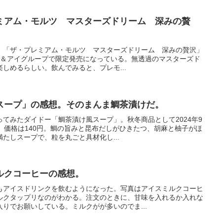
ミアム・モルツ マスターズドリーム 深みの贅
、「ザ・プレミアム・モルツ マスターズドリーム 深みの贅沢」
セブン＆アイグループで限定発売になっている。無透過のマスターズド
しめるらしい。飲んでみると、プレモ...
スープ」の感想。そのまんま鯛茶漬けだ。
てみたダイドー「鯛茶漬け風スープ」。秋冬商品として2024年9
。価格は140円。鯛の旨みと昆布だしがひきたつ、胡麻と柚子がほ
たしスープで、粒を丸ごと具材化し...
ルクコーヒーの感想。
もアイスドリンクを飲むようになった。写真はアイスミルクコーヒ
ルクタップリなのがわかる。注文のときに、甘味を入れるか入れな
りでお願いしている。ミルクがが多いのでま...