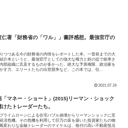
宣仁著「財務省の「ワル」」書評感想。最強官庁の
。
りつつある今の財務省の内情をレポートした本。一昔前までの大
紹介本というと、最強官庁としての強大な権力と鉄の掟で統率さ
内部組織に言及するものが多かった。絶大な予算権限、政治家を
かす力、エリートたちの出世競争など。この本では、往...
2021.07.24
画「マネー・ショート」(2015)リーマン・ショック
儲けたトレーダーたち。
プライムローンによる住宅バブル崩壊からリーマンショックに至
経済危機。その危機を利用して巨万の富を築いた投資家たちの物
風変わりな金融トレーダーのマイケルは、格付の高い不動産抵当