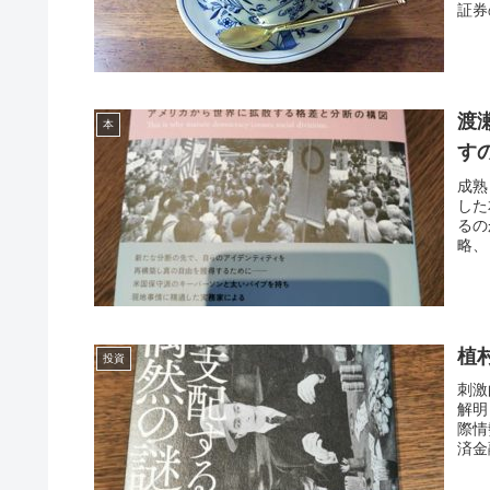
証券
渡
本
す
成熟
した
るの
略、
植
投資
刺激
解明
際情
済金