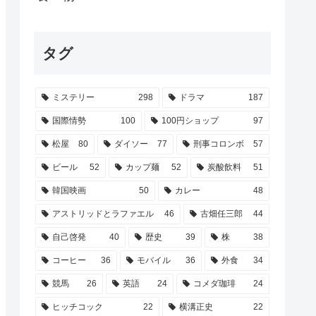
タグ
ミステリー
298
ドラマ
187
国際情勢
100
100円ショップ
97
松屋
80
ダイソー
77
刑事コロンボ
57
ビール
52
カップ麺
52
炭酸飲料
51
韓国映画
50
カレー
48
アストリッドとラファエル
46
古畑任三郎
44
自己啓発
40
歴史
39
株
38
コーヒー
36
モバイル
36
外食
34
競馬
26
英語
24
コメダ珈琲
24
ヒッチコック
22
横溝正史
22