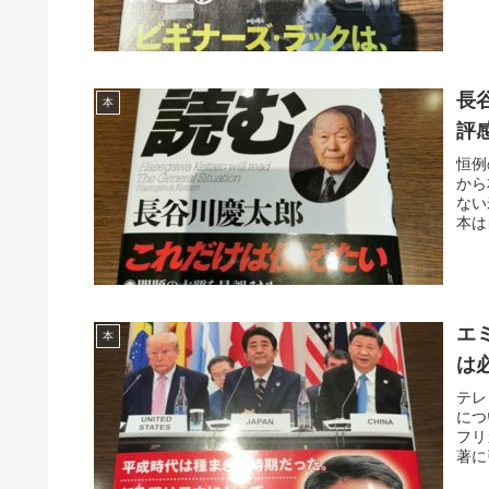
長
本
評
恒例
から
ない
本は
エ
本
は
テレ
につ
フリ
著に