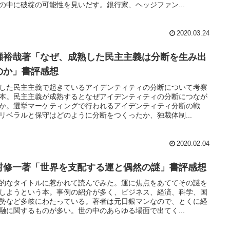
の中に破綻の可能性を見いだす。銀行家、ヘッジファン...
2020.03.24
瀬裕哉著「なぜ、成熟した民主主義は分断を生み出
のか」書評感想
した民主主義で起きているアイデンティティの分断について考察
本。民主主義が成熟するとなぜアイデンティティの分断につなが
か。選挙マーケティングで行われるアイデンティティ分断の戦
リベラルと保守はどのように分断をつくったか、独裁体制...
2020.02.04
村修一著「世界を支配する運と偶然の謎」書評感想
的なタイトルに惹かれて読んでみた。運に焦点をあててその謎を
しようという本。事例の紹介が多く、ビジネス、経済、科学、国
勢など多岐にわたっている。著者は元日銀マンなので、とくに経
融に関するものが多い。世の中のあらゆる場面で出てく...