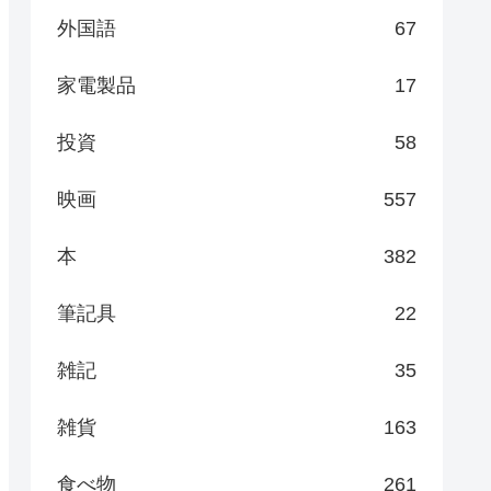
外国語
67
家電製品
17
投資
58
映画
557
本
382
筆記具
22
雑記
35
雑貨
163
食べ物
261