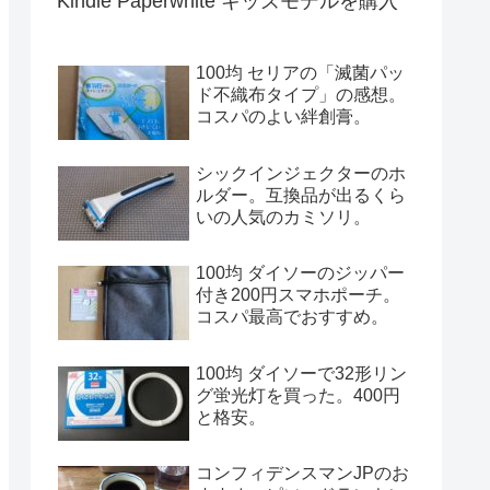
Kindle Paperwhite キッズモデルを購入
100均 セリアの「滅菌パッ
ド不織布タイプ」の感想。
コスパのよい絆創膏。
シックインジェクターのホ
ルダー。互換品が出るくら
いの人気のカミソリ。
100均 ダイソーのジッパー
付き200円スマホポーチ。
コスパ最高でおすすめ。
100均 ダイソーで32形リン
グ蛍光灯を買った。400円
と格安。
コンフィデンスマンJPのお