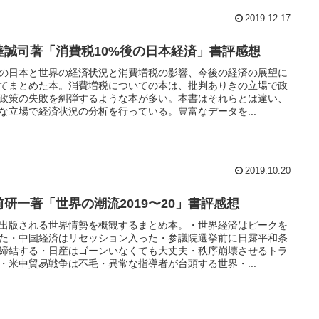
2019.12.17
達誠司著「消費税10%後の日本経済」書評感想
の日本と世界の経済状況と消費増税の影響、今後の経済の展望に
てまとめた本。消費増税についての本は、批判ありきの立場で政
政策の失敗を糾弾するような本が多い。本書はそれらとは違い、
な立場で経済状況の分析を行っている。豊富なデータを...
2019.10.20
前研一著「世界の潮流2019〜20」書評感想
出版される世界情勢を概観するまとめ本。・世界経済はピークを
た・中国経済はリセッション入った・参議院選挙前に日露平和条
締結する・日産はゴーンいなくても大丈夫・秩序崩壊させるトラ
・米中貿易戦争は不毛・異常な指導者が台頭する世界・...