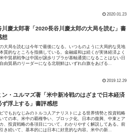
2020.01.23
谷川慶太郎著「2020長谷川慶太郎の大局を読む」書
感想
の大局を読むは今年で最後になる。いつものように大局的な見地
本質的なところを指摘している。金融緩和は続くが実体経済よく
米中貿易戦争は中国が譲歩リブラが基軸通貨になることはない日
自由貿易のリーダーになる北朝鮮はいずれ白旗をあげる...
2019.12.29
ミン・ユルマズ著「米中新冷戦のはざまで日本経済
必ず浮上する」書評感想
ビでもおなじみのトルコ人アナリストによる世界情勢と投資戦略
いての本。米中の覇権争い、ブロック化、日本の復興、中東とア
カ、投資戦略の各項目について、わかりやすく解説してある。前
引き続いて、基本的には日本に好意的な内容。米中の新...