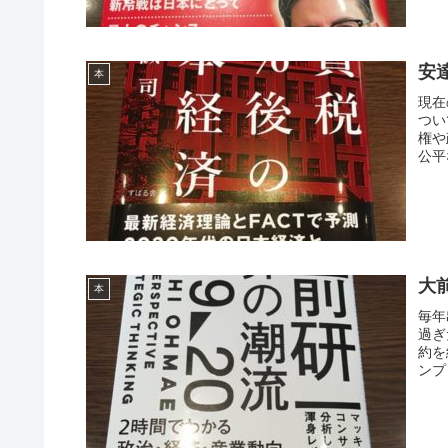
安
本
現在
つい
権や
公平
大
本
毎年
過ぎ
約を
ンプ