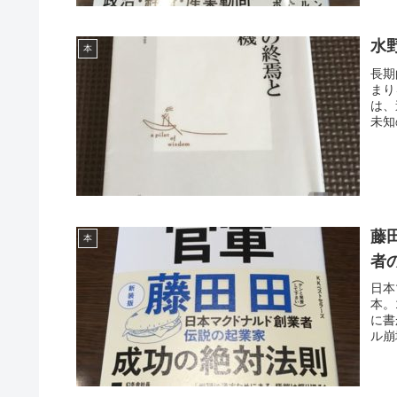
水
本
長期
まり
は、
未知
藤
本
者
日本
本。
に書
ル崩