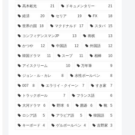
高木彬光
21
ドキュメンタリー
21
経済
20
セリア
19
FX
18
世界の国
18
マクドナルド
17
スタバ
15
コンフィデンスマンJP
13
将棋
13
かつや
12
中国語
12
外国語
12
韓国ドラマ
11
スープ
11
相棒
10
アイスクリーム
10
万年筆
9
ジョン・ル・カレ
8
水性ボールペン
8
007
8
エラリイ・クイーン
7
すき家
7
トラックボール
7
フランス語
6
大河ドラマ
6
野球
6
囲碁
6
靴
5
ロシア語
5
アラビア語
5
韓国語
5
キーボード
4
ゲルボールペン
4
吉野家
3