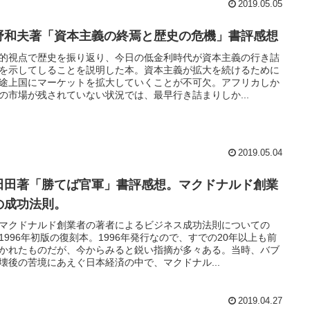
2019.05.05
野和夫著「資本主義の終焉と歴史の危機」書評感想
的視点で歴史を振り返り、今日の低金利時代が資本主義の行き詰
を示してしることを説明した本。資本主義が拡大を続けるために
途上国にマーケットを拡大していくことが不可欠。アフリカしか
の市場が残されていない状況では、最早行き詰まりしか...
2019.05.04
田田著「勝てば官軍」書評感想。マクドナルド創業
の成功法則。
マクドナルド創業者の著者によるビジネス成功法則についての
1996年初版の復刻本。1996年発行なので、すでの20年以上も前
かれたものだが、今からみると鋭い指摘が多々ある。当時、バブ
壊後の苦境にあえぐ日本経済の中で、マクドナル...
2019.04.27