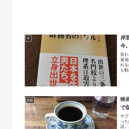
岸
本
今
変わ
蔵省
れる
も動
映
投資
で
サブ
った
語。