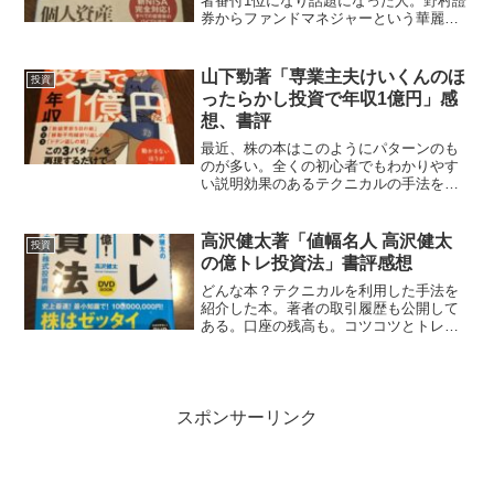
者番付1位になり話題になった人。野村證
券からファンドマネジャーという華麗な
る経歴で、当時百数十億円くらいの収入
だったと記憶している。引退を機に書い
たという本書はかなり中身が濃い。野村
山下勁著「専業主夫けいくんのほ
投資
證券時代の経験、ファン...
ったらかし投資で年収1億円」感
想、書評
最近、株の本はこのようにパターンのも
のが多い。全くの初心者でもわかりやす
い説明効果のあるテクニカルの手法をい
くつか紹介文章がわかりやすいく読みや
すいこの本もこれに当てはまる。軽く読
めるので、初心者にもよいと思う。高値
高沢健太著「値幅名人 高沢健太
投資
安値更新、移動平均線など...
の億トレ投資法」書評感想
どんな本？テクニカルを利用した手法を
紹介した本。著者の取引履歴も公開して
ある。口座の残高も。コツコツとトレー
ドを繰り返し、短期間の間に億に達する
利益を得たとある。どんな手法か？ボリ
ンジャーバンドとRCIを組み合わせる手
法。主にデイトレの事例...
スポンサーリンク