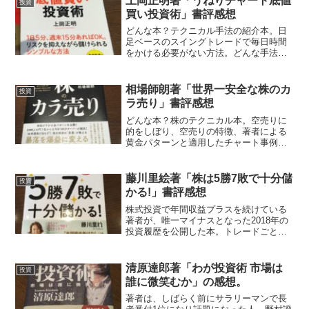
上岡正明著「うねりチャート底値
投資
買い投資術」書評感想
どんな本？テクニカル手法の紹介本。日
足ベースのスイングトレードで毎日時間
をかける必要がない方法。どんな手法？
ボックス圏のうねりとりを狙った手法
で、日足ベースで同じ動きの繰り返して
いるところを狙う。3ヶ月くらいのうねり
相場師朗著「世界一安全な株のカ
投資
と5年から7年の循環をも...
ラ売り」書評感想
どんな本？株のテクニカル本。空売りに
的をしぼり、空売りの特徴、著者による
黄金パターンと適用したチャート事例を
詳しく解説してある。どんな手法？黄金
パターンは、クレヨン、くちばし、もの
わかれ、N大と逆N大、バルタンなど著者
藤川里絵著「株は5勝7敗で十分儲
投資
が独自に命名したチャー...
かる!」書評感想
株式投資で年間収益プラスを続けている
著者が、唯一マイナスとなった2018年の
投資履歴を公開した本。トレードごと
に、売買の理由とどこでどれだけのポジ
ションを売買したかがチャートと共に日
記形式でまとめてある。かなりの量があ
清原達郎著「わが投資術 市場は
投資
り、勝ちトレードだけで...
誰に微笑むか」の感想。
著者は、しばらく前にサラリーマンで長