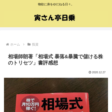
物欲に身をゆだねる日々。
ホーム
投資
相場師朗著「相場式 暴落&暴騰で儲ける株
のトリセツ」書評感想
2020.12.27