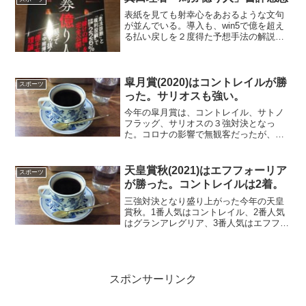
た。レースはスタート直後に...
表紙を見ても射幸心をあおるような文句
が並んでいる。導入も、win5で億を超え
る払い戻しを２度得た予想手法の解説か
ら入る。そして、パチスロで稼いでいた
ときの方法も解説。著者はギャンブラー
と言えるだろう。競馬の予想法としては
オーソドックス。確率...
皐月賞(2020)はコントレイルが勝
スポーツ
った。サリオスも強い。
今年の皐月賞は、コントレイル、サトノ
フラッグ、サリオスの３強対決となっ
た。コロナの影響で無観客だったが、こ
のメンバーなら否応なしに盛り上がる。
開催最終日で前日に大雨が降った影響も
あり、馬場状態はやや重だった。内は荒
天皇賞秋(2021)はエフフォーリア
スポーツ
れて力の要る状態だったよう...
が勝った。コントレイルは2着。
三強対決となり盛り上がった今年の天皇
賞秋。1番人気はコントレイル、2番人気
はグランアレグリア、3番人気はエフフォ
ーリア。前半は平均ペースくらいで進み
直線に向かう。グランアレグリアが最初
に前に出たが最後まで持たなかった。コ
ントレイルはやや後ろ...
スポンサーリンク