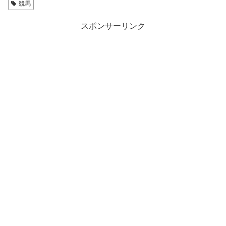
競馬
スポンサーリンク