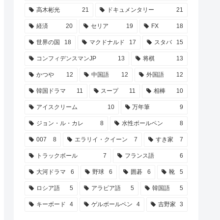
高木彬光
21
ドキュメンタリー
21
経済
20
セリア
19
FX
18
世界の国
18
マクドナルド
17
スタバ
15
コンフィデンスマンJP
13
将棋
13
かつや
12
中国語
12
外国語
12
韓国ドラマ
11
スープ
11
相棒
10
アイスクリーム
10
万年筆
9
ジョン・ル・カレ
8
水性ボールペン
8
007
8
エラリイ・クイーン
7
すき家
7
トラックボール
7
フランス語
6
大河ドラマ
6
野球
6
囲碁
6
靴
5
ロシア語
5
アラビア語
5
韓国語
5
キーボード
4
ゲルボールペン
4
吉野家
3