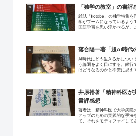
「独学の教室」の書評
本
雑誌「kotoba」の独学特
学がブームになっているよう
国語学習を思い浮かべるが、こ
落合陽一著「超AI時代
本
AI時代にどう生きるかについ
う論調をよく目にする。銀行
はどうなるのかと不安に思えて
井原裕著「精神科医が実
本
書評感想
著者は、精神科医で大学病院
アップのための実践的な手法
て、それをモディファイしてあ