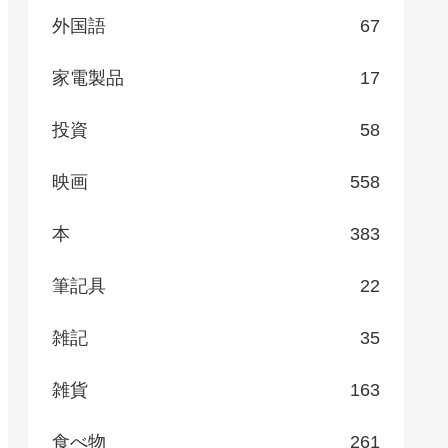
外国語
67
家電製品
17
投資
58
映画
558
本
383
筆記具
22
雑記
35
雑貨
163
食べ物
261