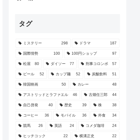
タグ
ミステリー
298
ドラマ
187
国際情勢
100
100円ショップ
97
松屋
80
ダイソー
77
刑事コロンボ
57
ビール
52
カップ麺
52
炭酸飲料
51
韓国映画
50
カレー
48
アストリッドとラファエル
46
古畑任三郎
44
自己啓発
40
歴史
39
株
38
コーヒー
36
モバイル
36
外食
34
競馬
26
英語
24
コメダ珈琲
24
ヒッチコック
22
横溝正史
22