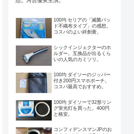
想。河合優実主演。
100均 セリアの「滅菌パッ
ド不織布タイプ」の感想。
コスパのよい絆創膏。
シックインジェクターのホ
ルダー。互換品が出るくら
いの人気のカミソリ。
100均 ダイソーのジッパー
付き200円スマホポーチ。
コスパ最高でおすすめ。
100均 ダイソーで32形リン
グ蛍光灯を買った。400円
と格安。
コンフィデンスマンJPのお