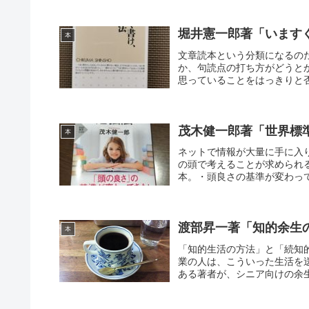
堀井憲一郎著「います
本
文章読本という分類になるの
か、句読点の打ち方がどうと
思っていることをはっきりと否
茂木健一郎著「世界標
本
ネットで情報が大量に手に入
の頭で考えることが求められ
本。・頭良さの基準が変わって
渡部昇一著「知的余生
本
「知的生活の方法」と「続知
業の人は、こういった生活を
ある著者が、シニア向けの余生