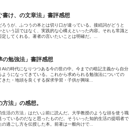
ぐ書け、の文章法」書評感想
だろうが、ふつうの本とは切り口が違っている。接続詞がどうと
かという話ではなく、実践的な心構えといった内容。それも常識と
定してくれる。著者の言いたいことは明確だ。...
準の勉強法」書評感想
りAIの時代になりつつある今の世の中。今までの暗記主義から自分
るようになってきている。これから求められる勉強法についての
きた・地頭を良くする探求学習・子供が興味...
の方法」の感想。
的生活の方法」はだいぶ前に読んだ。大学教授のような頭を使う職
送っているのだなと思ったものだ。そういった知的生活の提唱者で
の過ごし方を伝授した本。前著は一般向けで...