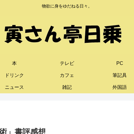
物欲に身をゆだねる日々。
本
テレビ
PC
ドリンク
カフェ
筆記具
ニュース
雑記
外国語
術」書評感想