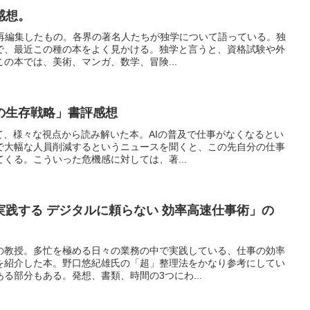
感想。
集を再編集したもの。各界の著名人たちが独学について語っている。独
で、最近この種の本をよく見かける。独学と言うと、資格試験や外
の本では、美術、マンガ、数学、冒険...
の生存戦略」書評感想
て、様々な視点から読み解いた本。AIの普及で仕事がなくなるとい
で大幅な人員削減するというニュースを聞くと、この先自分の仕事
くる。こういった危機感に対しては、著...
践する デジタルに頼らない 効率高速仕事術」の
の教授。多忙を極める日々の業務の中で実践している、仕事の効率
を紹介した本。野口悠紀雄氏の「超」整理法をかなり参考にしてい
る部分もある。発想、書類、時間の3つにわ...