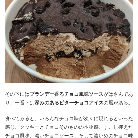
その下には
ブランデー香るチョコ風味ソース
がはさんであ
り、一番下は
深みのあるビターチョコアイス
の層がある。
食べてみると、いろんなチョコ味が次々に現れるといった
感じ。クッキーとチョコそのものの本物感、すこし抑えた
チョコ風味、濃いチョコソース、そして濃いめのチョコ味