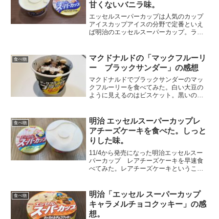
甘くないバニラ味。
エッセルスーパーカップは人気のカップ
アイスカップアイスの分野で定番といえ
ば明治のエッセルスーパーカップ。ラク
トアイスだが味の高級感と量の多さで人
気。超バニラ、チョコクッキー、抹茶の
ほかに、季節限定でたくさんのフレーバ
マクドナルドの「マックフルーリ
食べ物
ーがある。新作ソルティバ...
ー ブラックサンダー」の感想
マクドナルドでブラックサンダーのマッ
クフルーリーを食べてみた。白い大豆の
ように見えるのはビスケット。黒いのは
ココアクッキー。ソフトクリームとチョ
コレートソースとまぜてある。食感はか
なりザクザク。ビスケットとクッキーの
明治 エッセルスーパーカップレ
食べ物
量が多いので、アイスクリ...
アチーズケーキを食べた。しっと
りした味。
11/4から発売になった明治エッセルスー
パーカップ レアチーズケーキを早速食
べてみた。レアチーズケーキということ
だが、レアチーズの味はそれほど濃くは
ない。どちらかというと、バニラ味にほ
のかなチーズ風味が加わったというよう
明治「エッセル スーパーカップ
食べ物
に感じられる。それか...
キャラメルチョコクッキー」の感
想。