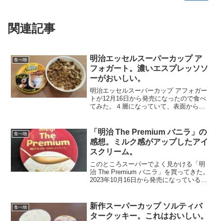
関連記事
明治エッセルスーパーカップ ア
食べ物
フォガート。濃いエスプレッソソ
ーがおいしい。
明治エッセルスーパーカップ アフォガー
トが12月16日から発売になったので食べ
てみた。４層になっていて、表面から、
エスプレッソクッキー、コーヒー風味ア
イス、エスプレッソソース、バニラ風味
アイスが並んでいる。エスプレッソクッ
「明治 The Premium バニラ」の
食べ物
キーは、ふつうのク...
感想。ミルク感がアップしたアイ
スクリーム。
このところスーパーでよく見かける「明
治 The Premium バニラ」を買ってきた。
2023年10月16日から発売になっている。
乳脂肪分が16.0％以上で濃厚な味が売り
らしい。チョコレート、抹茶も発売にな
っている。希望小売価格：378円（...
新作スーパーカップ ソルティバ
食べ物
タークッキー。これはおいしい。