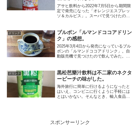
アサヒ飲料から2022年7月5日から期間限
定で発売になった「オレンジエスプレッ
ソ＆カルピス」。スーパで見つけたので
買ってみた。「カルピス」に、凍結した
オレンジの果実から高圧で抽出したオレ
ンジエスプレッソエキスとオレンジ果汁
ブルボン「ルマンドココアドリン
ドリンク
をブレンドしたとの...
ク」の感想。
2025年3月4日から発売になっているブル
ボンの「ルマンドココアドリンク」。自
動販売機で見つけたので飲んでみた。ル
マンドというクレープクッキーのお菓子
があるが、それをドリンク化したもの。
ブルボンによると、ルマンドで使用して
黒松芭樂汁飲料は不二家のネクタ
ドリンク
いるココアクリーム...
ーピーチの味がした。
海外旅行に簡単に行けるようになったと
はいえ、コンビニに行くように手軽には
とはいかない。そんなとき、輸入食品店
に行けば、日本では見たことがない食べ
物、飲み物が並んでいて、旅行気分に浸
れる。ドリンクの棚は、台湾の飲み物が
結構な割合を占めている。...
スポンサーリンク