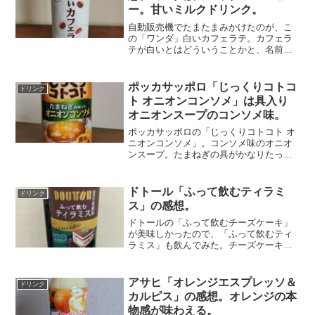
ー。甘いミルクドリンク。
自動販売機でたまたまみかけたのが、こ
の「ワンダ」白いカフェラテ。カフェラ
テが白いとはどういうことかと、名前に
ひかれて買ってみた。見た目は、ふつう
のカフェラテにもっとミルクを入れたよ
うな色をしている。味は、カフェラテと
ポッカサッポロ「じっくりコトコ
ドリンク
言うわりには、コーヒーの...
ト オニオンコンソメ」は具入り
オニオンスープのコンソメ味。
ポッカサッポロの「じっくりコトコト オ
ニオンコンソメ」。コンソメ味のオニオ
ンスープ。たまねぎの具がかなりたっぷ
り入っている。柔らかいたまねぎのゴロ
ゴロ感が思い切り味わえる。コンソメ自
体もオニオン風味が強くでていて、オニ
ドトール「ふって飲むティラミ
ドリンク
オンスープのコンソメ味...
ス」の感想。
ドトールの「ふって飲むチーズケーキ」
が美味しかったので、「ふって飲むティ
ラミス」も飲んでみた。チーズケーキ同
様の飲み心地。コーヒーの風味は強すぎ
ず弱すぎず、マスカルポーネのクリーム
とうまくバランスがとれている。フワフ
アサヒ「オレンジエスプレッソ＆
ドリンク
ワとドロドロの中間くらい...
カルピス」の感想。オレンジの本
物感が味わえる。