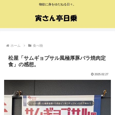
物欲に身をゆだねる日々。
ホーム
食べ物
松屋「サムギョプサル風極厚豚バラ焼肉定
食」の感想。
2025.02.27