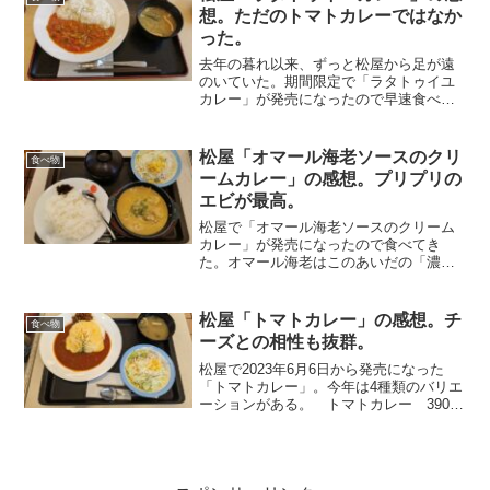
リームシチューとビーフシ...
想。ただのトマトカレーではなか
った。
去年の暮れ以来、ずっと松屋から足が遠
のいていた。期間限定で「ラタトゥイユ
カレー」が発売になったので早速食べに
行ってきた。聞き慣れない名前だが、フ
ランス料理の「ラタトゥイユ」をイメー
ジしたカレーで、パプリカ、ズッキーニ
松屋「オマール海老ソースのクリ
食べ物
等の野菜を使用し、ニンニ...
ームカレー」の感想。プリプリの
エビが最高。
松屋で「オマール海老ソースのクリーム
カレー」が発売になったので食べてき
た。オマール海老はこのあいだの「濃厚
オマール海老ソースのチキンフリカッセ
定食」好評だったのか、今回はカレーの
登場となった。一口食べるとまろやか。
松屋「トマトカレー」の感想。チ
食べ物
オマール海老の風味とクリー...
ーズとの相性も抜群。
松屋で2023年6月6日から発売になった
「トマトカレー」。今年は4種類のバリエ
ーションがある。 トマトカレー 390
円 ごろっとチキンのトマトカレー 580
円 たっぷりチーズのトマトカレー 580
円 チキチートマトカレー 750円トマト
カレ...