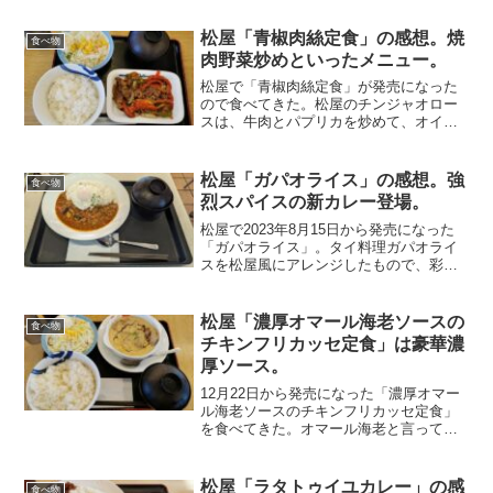
松屋「青椒肉絲定食」の感想。焼
食べ物
肉野菜炒めといったメニュー。
松屋で「青椒肉絲定食」が発売になった
ので食べてきた。松屋のチンジャオロー
スは、牛肉とパプリカを炒めて、オイス
ターソースベースの特製タレをからめて
いる。青椒肉絲というと、緑のピーマン
と細い豚肉を思い浮かべるが、それとは
松屋「ガパオライス」の感想。強
食べ物
ちょっと違った見た目。赤...
烈スパイスの新カレー登場。
松屋で2023年8月15日から発売になった
「ガパオライス」。タイ料理ガパオライ
スを松屋風にアレンジしたもので、彩鮮
やかな野菜に鶏粗挽き肉の食感とスパイ
スが魅力とのこと。赤・黄色のピーマン
とズッキーニ、鶏粗挽き肉などが入って
松屋「濃厚オマール海老ソースの
食べ物
いる。そして半熟目...
チキンフリカッセ定食」は豪華濃
厚ソース。
12月22日から発売になった「濃厚オマー
ル海老ソースのチキンフリカッセ定食」
を食べてきた。オマール海老と言って
も、海老が入っているわけ出なくオマー
ル海老のソースが使われているメニュ
ー。食べた感じは、ホワイトソースのク
松屋「ラタトゥイユカレー」の感
食べ物