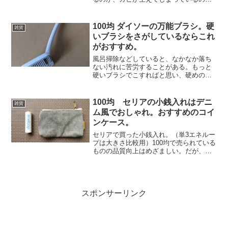
わからないが、ふつうのブラシでは歯が
立たない。100均で固めのブラシがないか
と探してみた。ちょうどよさそうなもの
100均 ダイソーの万能ブラシ。硬
雑貨
をダイソーで見つけた...
いブラシをさがしているならこれ
がおすすめ。
風呂掃除などしていると、なかなか落ち
ない汚れに苦労することがある。もっと
硬いブラシでこすればと思い、硬めのブ
ラシを100均で探してみた。針金ブラシや
ワイヤーブラシが最強なのはわかってい
るが、さすがに目地がダメになりそうで
100均 セリアの小銭入れはデニ
雑貨
使えない。ブラスチッ...
ム風でおしゃれ。おすすめのコイ
ンケース。
セリアで買った小銭入れ。（単3エネルー
プは大きさ比較用）100均で売られている
ものの品質向上はめざましい。だが、コ
インケースについては、テカっていたり
華奢だったりするものが多く、いまいち
という感じを受ける。そんな中でセリア
でよさそうなものを...
スポンサーリンク