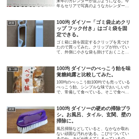
来年のカレンダーが並ぶようになる。今
年もセリアで写真のようなカレンダーを
買ってきた。毎年買っている字だけの実
用的なカレンダー。年号が変わるので平
成何年という記載はなく西暦だけだ。人
100均 ダイソー「ゴミ袋止めクリ
雑貨
気のあるものはなくなって...
ップ フック付き」はゴミ袋を固
定できる。
ゴミ箱に袋を固定するクリップを見つけ
たので買ってみた。クリップが付いてい
て、外側に小さな袋も掛けておくことも
できる。4個セット。下側がゴミ箱に差し
込む部分。上の巻き込んでいる部分にレ
ジ袋などを掛けておくことができる。割
100均 ダイソーのべっこう飴を味
食べ物
と頑丈なつくりで、しっ...
覚糖純露と比較してみた。
100均のべっこう飴100均でも売っている
べっこう飴。シンプルな味でおいしいの
で、常備して食べている。そこで食べ比
べをやってみた。ダイソーの2種類と定番
の味覚糖の純露の3種類。１）ダイソー
手造りベッ甲飴２）ダイソー べっこう
100均 ダイソーの硬めの掃除ブラ
雑貨
飴３）味覚糖 ...
シ。お風呂、タイル、玄関、壁の
掃除に。
風呂掃除などしていると、なかなか取れ
ない頑固な汚れがある。こびりついてい
るのか、カビが生えてしまっているのか