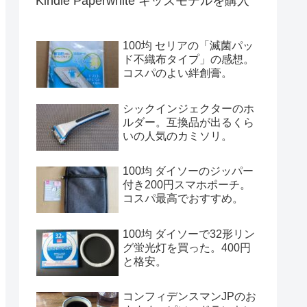
Kindle Paperwhite キッズモデルを購入
100均 セリアの「滅菌パッ
ド不織布タイプ」の感想。
コスパのよい絆創膏。
シックインジェクターのホ
ルダー。互換品が出るくら
いの人気のカミソリ。
100均 ダイソーのジッパー
付き200円スマホポーチ。
コスパ最高でおすすめ。
100均 ダイソーで32形リン
グ蛍光灯を買った。400円
と格安。
コンフィデンスマンJPのお