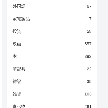
外国語
67
家電製品
17
投資
58
映画
557
本
382
筆記具
22
雑記
35
雑貨
163
食べ物
261