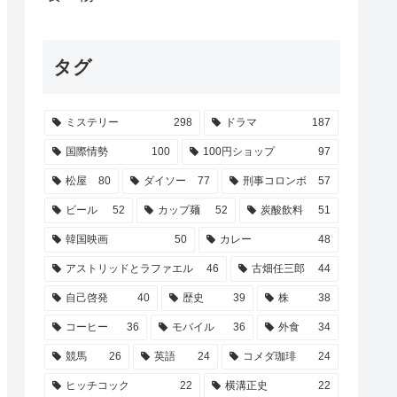
タグ
ミステリー
298
ドラマ
187
国際情勢
100
100円ショップ
97
松屋
80
ダイソー
77
刑事コロンボ
57
ビール
52
カップ麺
52
炭酸飲料
51
韓国映画
50
カレー
48
アストリッドとラファエル
46
古畑任三郎
44
自己啓発
40
歴史
39
株
38
コーヒー
36
モバイル
36
外食
34
競馬
26
英語
24
コメダ珈琲
24
ヒッチコック
22
横溝正史
22