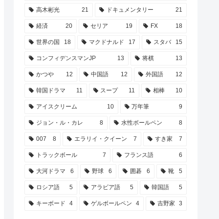
高木彬光
21
ドキュメンタリー
21
経済
20
セリア
19
FX
18
世界の国
18
マクドナルド
17
スタバ
15
コンフィデンスマンJP
13
将棋
13
かつや
12
中国語
12
外国語
12
韓国ドラマ
11
スープ
11
相棒
10
アイスクリーム
10
万年筆
9
ジョン・ル・カレ
8
水性ボールペン
8
007
8
エラリイ・クイーン
7
すき家
7
トラックボール
7
フランス語
6
大河ドラマ
6
野球
6
囲碁
6
靴
5
ロシア語
5
アラビア語
5
韓国語
5
キーボード
4
ゲルボールペン
4
吉野家
3