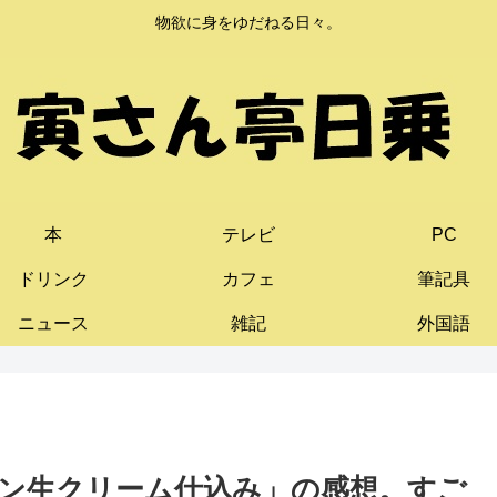
物欲に身をゆだねる日々。
本
テレビ
PC
ドリンク
カフェ
筆記具
ニュース
雑記
外国語
ン生クリーム仕込み」の感想。すご