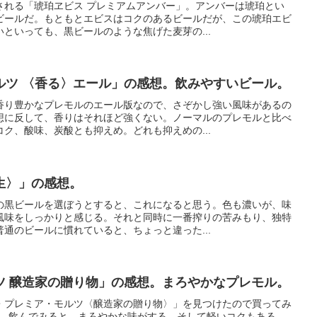
される「琥珀ヱビス プレミアムアンバー」。アンバーは琥珀とい
ビールだ。もともとエビスはコクのあるビールだが、この琥珀エビ
といっても、黒ビールのような焦げた麦芽の...
ルツ 〈香る〉エール」の感想。飲みやすいビール。
香り豊かなプレモルのエール版なので、さぞかし強い風味があるの
想に反して、香りはそれほど強くない。ノーマルのプレモルと比べ
ク、酸味、炭酸とも抑えめ。どれも抑えめの...
生〉」の感想。
の黒ビールを選ぼうとすると、これになると思う。色も濃いが、味
風味をしっかりと感じる。それと同時に一番搾りの苦みもり、独特
通のビールに慣れていると、ちょっと違った...
ツ 醸造家の贈り物」の感想。まろやかなプレモル。
・プレミア・モルツ〈醸造家の贈り物〉」を見つけたので買ってみ
め。飲んでみると、まろやかな味がする。そして軽いコクもある。