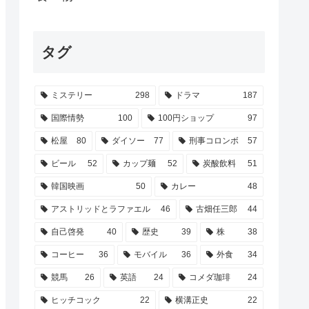
タグ
ミステリー
298
ドラマ
187
国際情勢
100
100円ショップ
97
松屋
80
ダイソー
77
刑事コロンボ
57
ビール
52
カップ麺
52
炭酸飲料
51
韓国映画
50
カレー
48
アストリッドとラファエル
46
古畑任三郎
44
自己啓発
40
歴史
39
株
38
コーヒー
36
モバイル
36
外食
34
競馬
26
英語
24
コメダ珈琲
24
ヒッチコック
22
横溝正史
22