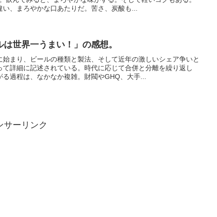
い、まろやかな口あたりだ。苦さ、炭酸も...
ルは世界一うまい！」の感想。
に始まり、ビールの種類と製法、そして近年の激しいシェア争いと
って詳細に記述されている。時代に応じて合併と分離を繰り返し
る過程は、なかなか複雑。財閥やGHQ、大手...
ンサーリンク