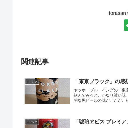
toras
関連記事
「東京ブラック」の感
ドリンク
ヤッホーブルーイングの「東
飲んでみると、かなり濃い味
的な黒ビールの味だ。ただ、飲
「琥珀ヱビス プレミ
ドリンク