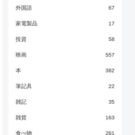
外国語
67
家電製品
17
投資
58
映画
557
本
382
筆記具
22
雑記
35
雑貨
163
食べ物
261