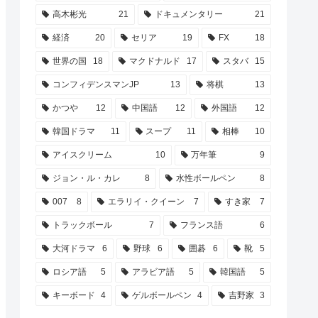
高木彬光
21
ドキュメンタリー
21
経済
20
セリア
19
FX
18
世界の国
18
マクドナルド
17
スタバ
15
コンフィデンスマンJP
13
将棋
13
かつや
12
中国語
12
外国語
12
韓国ドラマ
11
スープ
11
相棒
10
アイスクリーム
10
万年筆
9
ジョン・ル・カレ
8
水性ボールペン
8
007
8
エラリイ・クイーン
7
すき家
7
トラックボール
7
フランス語
6
大河ドラマ
6
野球
6
囲碁
6
靴
5
ロシア語
5
アラビア語
5
韓国語
5
キーボード
4
ゲルボールペン
4
吉野家
3