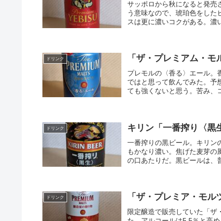
サッポロから秋になると発売
う意味なので、琥珀色をした
スは更に濃いコクがある。濃い
「ザ・プレミアム・モ
ドリンク
プレモルの〈香る〉エール。
ではと思って飲んでみた。予
ても強くないと思う。苦み、コ
キリン「一番搾り〈黒
ドリンク
一番搾りの黒ビール。キリン
もかなり濃い。焦げた麦芽の
の口あたりだ。黒ビールは、普
「ザ・プレミア・モル
ドリンク
限定醸造で販売していた「ザ
た。アルコールは5.5％と高