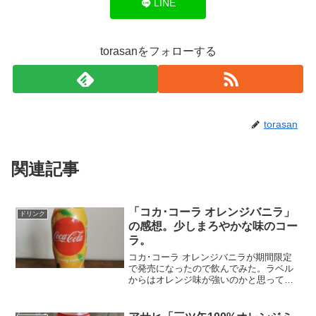
LINE
torasanをフォローする
torasan
関連記事
「コカ･コーラ オレンジバニラ」
ドリンク
の感想。少しまろやかな味のコー
ラ。
コカ･コーラ オレンジバニラが期間限定
で発売になったので飲んでみた。ラベル
からはオレンジ味が強いのかと思ってし
まうが、実際にはあまり感じない。よく
味わおうとしないとわからないくらい
だ。それよりもバニラの風味を感じられ