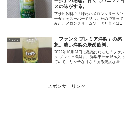
ーダ」の感想。甘くてバニラアイ
スの味がする。
アサヒ飲料の「味わいメロンクリームソ
ーダ」をスーパーで見つけたので買って
みた。メロンクリームソーダと言えば
「がぶ飲みメロンクリームソーダ」が思
い浮かぶ。もともとこういう味が好きな
ので、夏にはとくに飲みたくなる。飲ん
「ファンタ プレミア洋梨」の感
ドリンク
でみると、甘さが少し強い感...
想。濃い洋梨の炭酸飲料。
2022年10月24日に発売になった「ファン
タ プレミア洋梨」。洋梨果汁が16％入っ
ていて、リッチな甘さのある贅沢な味わ
いを実現しているとのこと。洋梨という
と、どうしても薄味という印象があり、
ドリンクにするにはどうかなと思ってし
まう。そこを...
スポンサーリンク