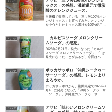
アサヒ「三ツ矢100%オレンジミ
ドリンク
る。それでもコーラ味と比...
ックス」の感想。濃縮還元で微炭
酸のオレンジジュース。
自販機で販売している「三ツ矢100%オレ
ンジミックス」を買ってみた。オレンジ
を中心としたミックス果汁を100%使用
し、濃厚さと爽快さが楽しめる贅沢な炭
酸飲料とのことです。飲んでみると濃縮
還元のオレンジの味だ。ポンジュースと
「カルピスソーダ メロンクリー
ドリンク
比べると、オレンジ...
ムソーダ」の感想。
2023年2月21日に発売になった「カルピ
スソーダ メロンクリームソーダ」。缶は
発売になったことがあるが、今回はペッ
トボトルでも飲むことができるようにな
った。味は、割とスッキリしている。甘
さは感じるが、甘ったるいというほどで
ポッカサッポロ「沖縄シークヮー
ドリンク
はない。炭酸もカ...
サーソーダ」の感想。レモンより
まろやか。
ポッカサッポロから、期間限定で2022年7
月4日に発売になった「沖縄シークヮーサ
ーソーダ」。沖縄産のシークヮーサーを
使った炭酸飲料。スーパーで見かけたの
で購入してみた。シークヮーサーと言っ
ても、沖縄の柑橘類ということと名前ぐ
アサヒ「味わいメロンクリームソ
ドリンク
らいは知っている...