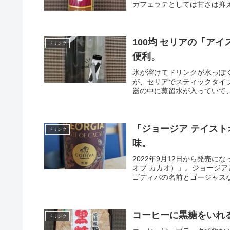
カフェラテとしては甘さは抑え
100均 セリアの「ア
ドリンク
便利。
氷が溶けてドリンクが水っぽ
が、セリアでスティックタイ
器の中に蒸留水が入っていて、
「ジョージア テイス
ドリンク
味。
2022年9月12日から発売になっ
オブ カカオ）」。ジョージ
ゴディバの名前とゴージャスな
コーヒーに黒糖をいれ
ドリンク