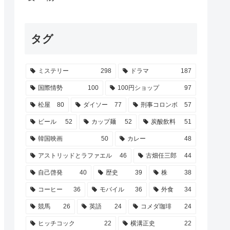
タグ
ミステリー
298
ドラマ
187
国際情勢
100
100円ショップ
97
松屋
80
ダイソー
77
刑事コロンボ
57
ビール
52
カップ麺
52
炭酸飲料
51
韓国映画
50
カレー
48
アストリッドとラファエル
46
古畑任三郎
44
自己啓発
40
歴史
39
株
38
コーヒー
36
モバイル
36
外食
34
競馬
26
英語
24
コメダ珈琲
24
ヒッチコック
22
横溝正史
22