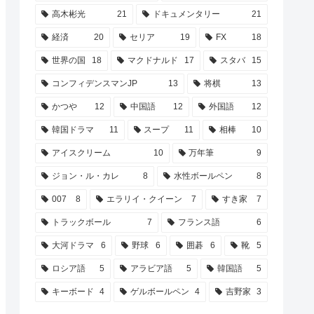
高木彬光
21
ドキュメンタリー
21
経済
20
セリア
19
FX
18
世界の国
18
マクドナルド
17
スタバ
15
コンフィデンスマンJP
13
将棋
13
かつや
12
中国語
12
外国語
12
韓国ドラマ
11
スープ
11
相棒
10
アイスクリーム
10
万年筆
9
ジョン・ル・カレ
8
水性ボールペン
8
007
8
エラリイ・クイーン
7
すき家
7
トラックボール
7
フランス語
6
大河ドラマ
6
野球
6
囲碁
6
靴
5
ロシア語
5
アラビア語
5
韓国語
5
キーボード
4
ゲルボールペン
4
吉野家
3