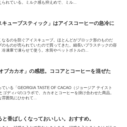
られている。ミルク感も抑えめで、ミル...
イスキューブスティック」はアイスコーヒーの急冷に
くなるのを防ぐアイスキューブ。ほとんどがブロック形のものだ
プのものが売られていたので買ってきた。細長いプラスチックの容
冷凍庫で凍らせて使う。水筒やペットボトルの...
トオブカカオ」の感想。ココアとコーヒーを混ぜた
ている「GEORGIA TASTE OF CACAO（ジョージア テイスト
アとゴディバのコラボで、カカオとコーヒーを掛け合わせた商品。
雰囲気にひかれて...
ると香ばしくなっておいしい。おすすめ。