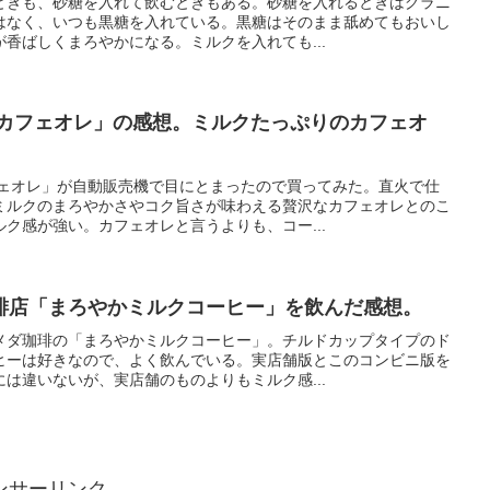
ときも、砂糖を入れて飲むときもある。砂糖を入れるときはグラニ
はなく、いつも黒糖を入れている。黒糖はそのまま舐めてもおいし
香ばしくまろやかになる。ミルクを入れても...
沢カフェオレ」の感想。ミルクたっぷりのカフェオ
フェオレ」が自動販売機で目にとまったので買ってみた。直火で仕
ミルクのまろやかさやコク旨さが味わえる贅沢なカフェオレとのこ
ク感が強い。カフェオレと言うよりも、コー...
琲店「まろやかミルクコーヒー」を飲んだ感想。
メダ珈琲の「まろやかミルクコーヒー」。チルドカップタイプのド
ヒーは好きなので、よく飲んでいる。実店舗版とこのコンビニ版を
は違いないが、実店舗のものよりもミルク感...
ンサーリンク