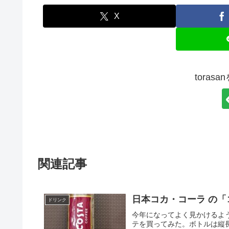
X
toras
関連記事
日本コカ・コーラ の
ドリンク
今年になってよく見かけるよ
テを買ってみた。ボトルは縦長