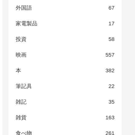
外国語
67
家電製品
17
投資
58
映画
557
本
382
筆記具
22
雑記
35
雑貨
163
食べ物
261