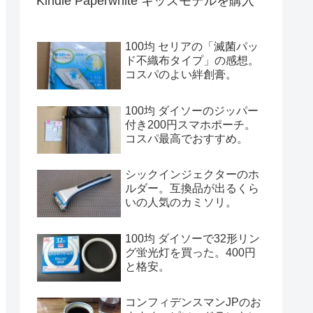
Kindle Paperwhite キッズモデルを購入
100均 セリアの「滅菌パッ
ド不織布タイプ」の感想。
コスパのよい絆創膏。
100均 ダイソーのジッパー
付き200円スマホポーチ。
コスパ最高でおすすめ。
シックインジェクターのホ
ルダー。互換品が出るくら
いの人気のカミソリ。
100均 ダイソーで32形リン
グ蛍光灯を買った。400円
と格安。
コンフィデンスマンJPのお