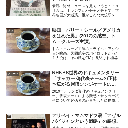
最近の海外ニュースを見ていると・アメ
リカは、トランプがハチャメチャで、世
界各国が大迷惑。誰がこんな大統領を選
んだんだ。・ＥＵは、イギリスがオレ関
係ないからねと出て行き、難民の受け入
れ、破綻寸前国家の救済、極右政党の台
映画「バリー・シール／アメリカ
映画
頭など、中はガタガタで大...
をはめた男」(2017)の感想。ト
ム・クルーズ主演。
トム・クルーズ主演のクライム・アクシ
ョン映画。民間航空のパイロットだった
主人公は、その腕をCIAに見込まれ極秘作
戦のパイロットにスカウトされる。しか
し、任務中に南米の麻薬王と親密にな
り、麻薬の密輸も同時に手がけるように
NHKBS世界のドキュメンタリー
スポーツ
なる。破天荒なストーリ...
「サッカー 偽代表チームの正体
〜広がる賭博シンジケートの
闇〜」の感想
2019年オランダ制作のドキュメンタリ
ー。代表チームによる疑惑のサッカー試
合について関係者の証言をもとに構成し
た番組。2010年にバーレーンーで、バー
レーン代表対トーゴ代表の試合が行われ
ることになった。しかし、トーゴ代表は
アリベイ・マムマドフ著「アゼル
本
試合の日に別の予定...
バイジャンという戦略」の感想。