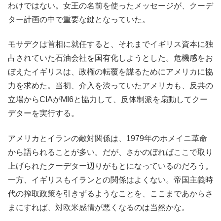
わけではない。女王の名前を使ったメッセージが、クーデ
ター計画の中で重要な鍵となっていた。
モサデクは首相に就任すると、それまでイギリス資本に独
占されていた石油会社を国有化しようとした。危機感をお
ぼえたイギリスは、政権の転覆を謀るためにアメリカに協
力を求めた。当初、介入を渋っていたアメリカも、反共の
立場からCIAがMI6と協力して、反体制派を扇動してクー
デターを実行する。
アメリカとイランの敵対関係は、1979年のホメイニ革命
から語られることが多い。だが、さかのぼればここで取り
上げられたクーデター辺りがもとになっているのだろう。
一方、イギリスもイランとの関係はよくない。帝国主義時
代の搾取政策を引きずるようなことを、ここまであからさ
まにすれば、対欧米感情が悪くなるのは当然かな。