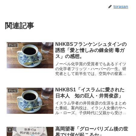
torasan
関連記事
NHKBSフランケンシュタインの
テレビ
誘惑「愛と憎しみの錬金術 毒ガ
ス」の感想。
ノーベル化学賞の受賞者でもあるドイツ
の化学者フリッツ・ハーバーの一生。研
究者として前半生では、空気中の窒素か
らアンモニアを合成することに成功す
る。この発明により、化学肥料を合成す
ることができるようになり、農産物生産
NHKBS1「イスラムに愛された
テレビ
量の飛躍的な増加につながっ...
日本人 知の巨人・井筒俊彦」
イスラム学者の井筒俊彦の生涯をまとめ
た番組。案内役は、イラン人女優のサヘ
ル・ローズ。子供時代に父親から受けた
無についての教育、言葉に目覚めた青年
時代、イスラム学者としてアラビア語か
ら日本で初めてコーラの翻訳、イランで
高岡望著「グローバリズム後の世
本
の研究生活、イラン革命に...
界では何が起こるか」