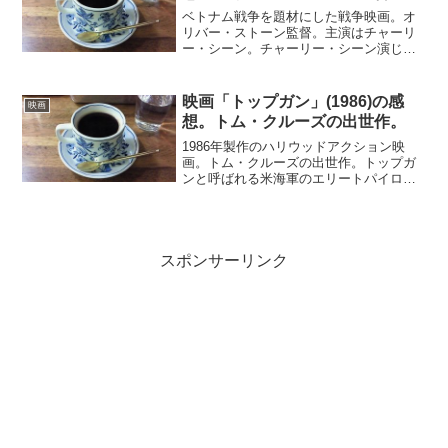
ベトナム戦争を題材にした戦争映画。オ
リバー・ストーン監督。主演はチャーリ
ー・シーン。チャーリー・シーン演じる
主人公は、ベトナム戦争の徴兵方法に憤
りを覚え、自ら志願へとしてベトナムに
赴く。最前線の部隊に配属されベトコン
映画「トップガン」(1986)の感
映画
との戦闘に従事するが、部...
想。トム・クルーズの出世作。
1986年製作のハリウッドアクション映
画。トム・クルーズの出世作。トップガ
ンと呼ばれる米海軍のエリートパイロッ
ト養成訓練所に、マーベリックをはじめ
とする選りすぐりのパイロットたちが集
められる。実戦さながらの厳しい訓練に
明け暮れる彼らは、互い...
スポンサーリンク