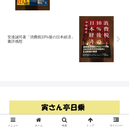
安達誠司著「消費税10%後の日本経済」
書評感想
© 2018 寅さん亭日乗.
メニュー
ホーム
検索
トップ
サイドバー