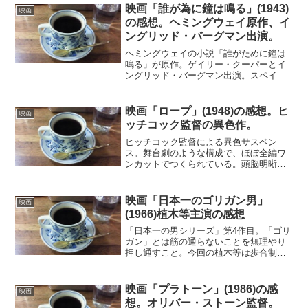
日本領事館で集団毒殺事件が起こり、生
映画「誰が為に鐘は鳴る」(1943)
映画
き残りだった少女が行方...
の感想。ヘミングウェイ原作、イ
ングリッド・バーグマン出演。
ヘミングウェイの小説「誰がために鐘は
鳴る」が原作。ゲイリー・クーパーとイ
ングリッド・バーグマン出演。スペイン
内戦に義勇軍として参加したアメリカ人
のロベルトは、フランコ軍の橋を爆破せ
よとの命令を受けていた。人民戦線派ゲ
映画「ロープ」(1948)の感想。ヒ
映画
リラ軍と行動を共にするう...
ッチコック監督の異色作。
ヒッチコック監督による異色サスペン
ス。舞台劇のような構成で、ほぼ全編ワ
ンカットでつくられている。頭脳明晰な
学生2人は、自分たちの優秀さを示すため
に、アパートの一室で同級生を殺害して
しまう。そこに被害者の父、恋人、恋
映画「日本一のゴリガン男」
映画
敵、恩師を招いて、パーティ...
(1966)植木等主演の感想
「日本一の男シリーズ」第4作目。「ゴリ
ガン」とは筋の通らないことを無理やり
押し通すこと。今回の植木等は歩合制の
契約社員として登場。自らを営業社員と
して売り込み、慰安旅行、玩具の戦車、
墓地、浄水器、水道プラントと次々に商
映画「プラトーン」(1986)の感
映画
談をまとめ、傾いている...
想。オリバー・ストーン監督。