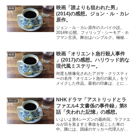
映画「誰よりも狙われた男」
映画
(2014)の感想。ジョン・ル・カレ
原作。
ジョン・ル・カレ原作のスパイ小説。
2014年公開。フィリップ・シーモア・ホ
フマン主演。舞台はハンブルク。極秘で
捜査を行うテロ対策チームのリーダーバ
ッハマンは、イスラム過激派の青年に目
を付ける。彼は人権派女性弁護士の保護
映画「オリエント急行殺人事件
映画
のもと、父の残した多額...
」(2017)の感想。ハリウッド的な
現代風ミステリー。
何度も映像化されたアガサ・クリスティ
ーの名作「オリエント急行の殺人」をリ
メイクした作品。最初の印象は、とにか
くかなり派手。そして今のハリウッド映
画の雰囲気が満載。きれいな映像と豪華
なセット、俳優たちの高い演技力。そし
NHKドラマ「アストリッドとラ
テレビ
て大胆な脚本。ミステリー...
ファエル4 文書係の事件録」第8
話「失われた記憶」の感想。
いよいよ第4シーズンの最終回。ラファエ
ルが目を覚ますと事故を起こした車の
中。隣には、因縁のサッカー代理人が銃
殺されていた。状況証拠はラファエルの