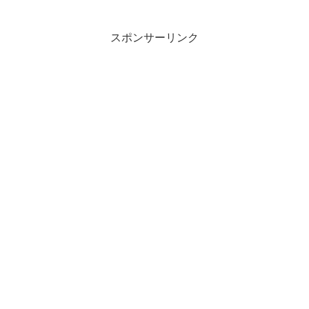
放後も共謀を疑われ取り調べを受けるこ
とになる。二人は拘留中の身でありなが
ら、無実を訴える脱獄犯...
スポンサーリンク