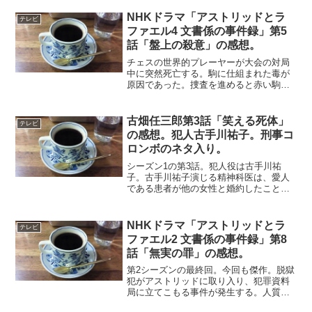
犯行を裏づけるものばかり。更に最近の
記憶を失っており、拘束の危機に陥る。
NHKドラマ「アストリッドとラ
テレビ
アストリッドたちは、何と...
ファエル4 文書係の事件録」第5
話「盤上の殺意」の感想。
チェスの世界的プレーヤーが大会の対局
中に突然死亡する。駒に仕組まれた毒が
原因であった。捜査を進めると赤い駒が
次々に見つかり、過去にも類似の事件が
起きていることがわかる。日本テイスト
を散りばめたこのシリーズだが、さすが
古畑任三郎第3話「笑える死体」
テレビ
に囲碁で話をつくるのは難...
の感想。犯人古手川祐子。刑事コ
ロンボのネタ入り。
シーズン1の第3話。犯人役は古手川祐
子。古手川祐子演じる精神科医は、愛人
である患者が他の女性と婚約したことを
知り、殺害を計画する。強盗に入られた
ためバットで殴ったという正当防衛を装
い、愛人を殺してしまう。古畑は捜査を
NHKドラマ「アストリッドとラ
テレビ
始めると、いくつかの不審...
ファエル2 文書係の事件録」第8
話「無実の罪」の感想。
第2シーズンの最終回。今回も傑作。脱獄
犯がアストリッドに取り入り、犯罪資料
局に立てこもる事件が発生する。人質に
なったアストリッドとラファエルは、解