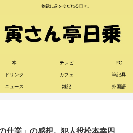
物欲に身をゆだねる日々。
本
テレビ
PC
ドリンク
カフェ
筆記具
ニュース
雑記
外国語
下の仕業」の感想。犯人役松本幸四