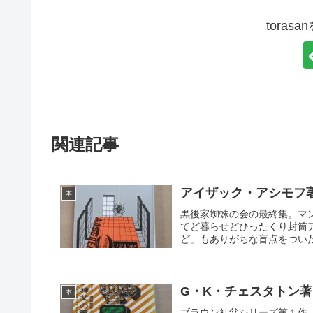
toras
関連記事
アイザック・アシモフ
本
黒後家蜘蛛の会の最終集。マ
てど暮らせどひったくり封筒
ど」もありがちな盲点をついた
G・K・チェスタトン
本
ブラウン神父シリーズ第１作