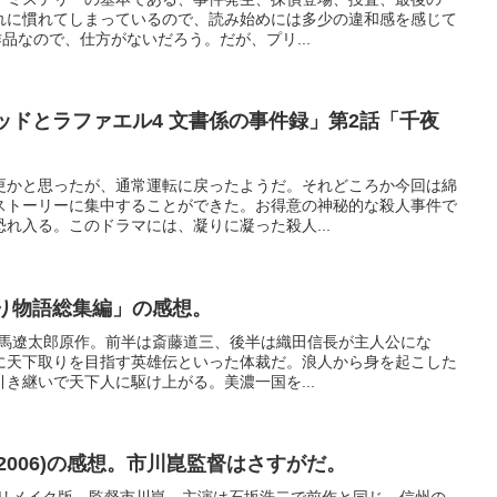
れに慣れてしまっているので、読み始めには多少の違和感を感じて
作品なので、仕方がないだろう。だが、プリ...
ッドとラファエル4 文書係の事件録」第2話「千夜
更かと思ったが、通常運転に戻ったようだ。それどころか今回は綿
ストーリーに集中することができた。お得意の神秘的な殺人事件で
れ入る。このドラマには、凝りに凝った殺人...
盗り物語総集編」の感想。
。司馬遼太郎原作。前半は斎藤道三、後半は織田信長が主人公にな
に天下取りを目指す英雄伝といった体裁だ。浪人から身を起こした
き継いで天下人に駆け上がる。美濃一国を...
2006)の感想。市川崑監督はさすがだ。