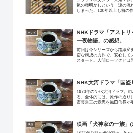
気の種明かしという一連の流
しまった。100年以上も前の
NHKドラマ「アストリ
テレビ
一夜物語」の感想。
前回は今シリーズから路線変
密な構成の力作で、安心して
スタート。人間ローソクとは恐
NHK大河ドラマ「国
テレビ
1973年のNHK大河ドラマ
る。全体的には、原作の通り
斎藤道三の意思を織田信長が引
映画「犬神家の一族」(
映画