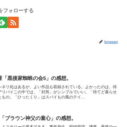
anをフォローする
torasan
著「黒後家蜘蛛の会5」の感想。
ンネリ化はあるが、よい作品も収録されている。よかったのは、待
アリバイこの中では、「封筒」がシンプルでいい。「待てど暮らせ
もの。「ひったくり」はスパイもの風のテイ...
著「ブラウン神父の童心」の感想。
。ミステリーの基本である、事件発生、探偵登場、捜査、最後の一