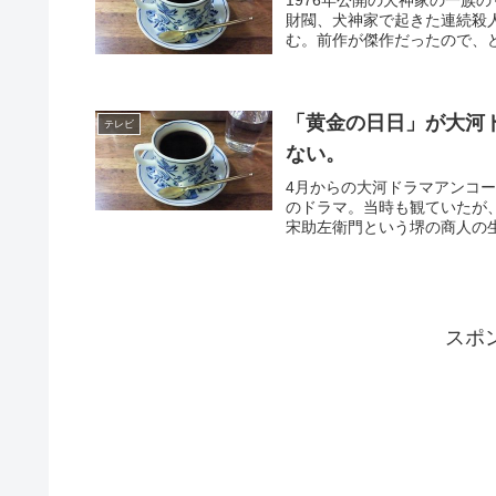
1976年公開の犬神家の一族
財閥、犬神家で起きた連続殺
む。前作が傑作だったので、ど
「黄金の日日」が大河
テレビ
ない。
4月からの大河ドラマアンコー
のドラマ。当時も観ていたが
宋助左衛門という堺の商人の生
スポ