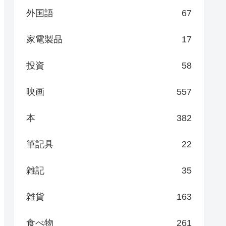
外国語
67
家電製品
17
投資
58
映画
557
本
382
筆記具
22
雑記
35
雑貨
163
食べ物
261