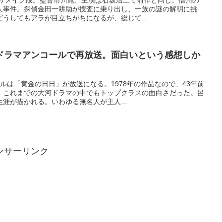
のリメイク版。監督市川崑、主演は石坂浩二で前作と同じ。信州の
人事件。探偵金田一耕助が捜査に乗り出し、一族の謎の解明に挑
うしてもアラが目立ちがちになるが、総じて...
ドラマアンコールで再放送。面白いという感想しか
ルは「黄金の日日」が放送になる。1978年の作品なので、43年前
、これまでの大河ドラマの中でもトップクラスの面白さだった。呂
涯が描かれる。いわゆる無名人が主人...
ンサーリンク