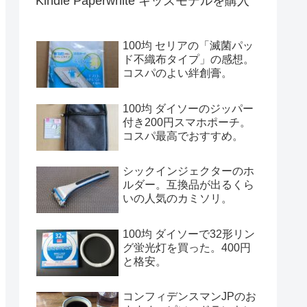
Kindle Paperwhite キッズモデルを購入
100均 セリアの「滅菌パッ
ド不織布タイプ」の感想。
コスパのよい絆創膏。
100均 ダイソーのジッパー
付き200円スマホポーチ。
コスパ最高でおすすめ。
シックインジェクターのホ
ルダー。互換品が出るくら
いの人気のカミソリ。
100均 ダイソーで32形リン
グ蛍光灯を買った。400円
と格安。
コンフィデンスマンJPのお