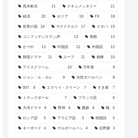
高木彬光
21
ドキュメンタリー
21
経済
20
セリア
19
FX
18
世界の国
18
マクドナルド
17
スタバ
15
コンフィデンスマンJP
13
将棋
13
かつや
12
中国語
12
外国語
12
韓国ドラマ
11
スープ
11
相棒
10
アイスクリーム
10
万年筆
9
ジョン・ル・カレ
8
水性ボールペン
8
007
8
エラリイ・クイーン
7
すき家
7
トラックボール
7
フランス語
6
大河ドラマ
6
野球
6
囲碁
6
靴
5
ロシア語
5
アラビア語
5
韓国語
5
キーボード
4
ゲルボールペン
4
吉野家
3