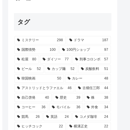
タグ
ミステリー
298
ドラマ
187
国際情勢
100
100円ショップ
97
松屋
80
ダイソー
77
刑事コロンボ
57
ビール
52
カップ麺
52
炭酸飲料
51
韓国映画
50
カレー
48
アストリッドとラファエル
46
古畑任三郎
44
自己啓発
40
歴史
39
株
38
コーヒー
36
モバイル
36
外食
34
競馬
26
英語
24
コメダ珈琲
24
ヒッチコック
22
横溝正史
22