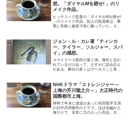
て、毎回謎をう...
想。「ダイヤルMを廻せ! 」のリ
メイク作品。
ヒッチコック監督の「ダイヤルMを廻せ!
」のリメイク作品。犯人の投資家は、事
業に失敗し破産寸前に陥っていた。そこ
で妻の財産を狙い、妻の浮気相手に殺害
を依頼する。完全犯罪を目論で計画を実
行にうつすが、思いもしない展開にな
ジョン・ル・カレ著「ティンカ
本
る。オリジナル版と比べ...
ー、テイラー、ソルジャー、スパ
イ」の感想。
スマイリー３部作の第１弾。傑作と言わ
れているだけあって、さすがに読み応え
がある。舞台の多くはサーカスこと英国
情報部の本部で、いわゆるオフィスビル
だ。幹部たちが秘書をしたがえてそれぞ
れの個室に陣取っている。書類が積み上
NHKドラマ「ストレンジャー～
テレビ
がり、煙草をふかしたりコ...
上海の芥川龍之介～」大正時代の
国際都市上海。
NHKで年末に放送があった松田龍平主演
の日中共同製作のドラマ。ほぼ全編が上
海ロケで、非常に力の入った作品。大正
時代に芥川龍之介が新聞社の特派員とし
て上海に滞在したときの手記がもとにな
っている。芥川の目を通して、当時の国