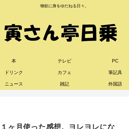
物欲に身をゆだねる日々。
本
テレビ
PC
ドリンク
カフェ
筆記具
ニュース
雑記
外国語
団を１ヶ月使った感想。ヨレヨレにな