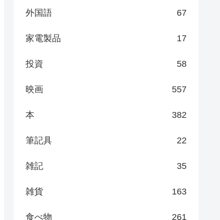
外国語
67
家電製品
17
投資
58
映画
557
本
382
筆記具
22
雑記
35
雑貨
163
食べ物
261