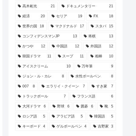
高木彬光
21
ドキュメンタリー
21
経済
20
セリア
19
FX
18
世界の国
18
マクドナルド
17
スタバ
15
コンフィデンスマンJP
13
将棋
13
かつや
12
中国語
12
外国語
12
韓国ドラマ
11
スープ
11
相棒
10
アイスクリーム
10
万年筆
9
ジョン・ル・カレ
8
水性ボールペン
8
007
8
エラリイ・クイーン
7
すき家
7
トラックボール
7
フランス語
6
大河ドラマ
6
野球
6
囲碁
6
靴
5
ロシア語
5
アラビア語
5
韓国語
5
キーボード
4
ゲルボールペン
4
吉野家
3