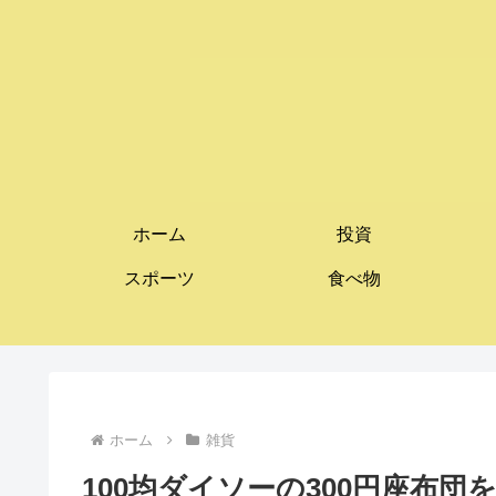
ホーム
投資
スポーツ
食べ物
ホーム
雑貨
100均ダイソーの300円座布