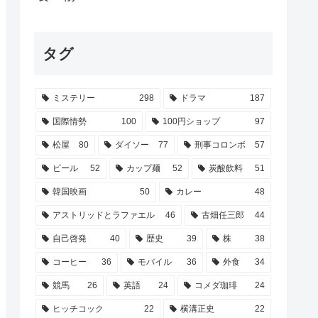
タグ
ミステリー
298
ドラマ
187
国際情勢
100
100円ショップ
97
松屋
80
ダイソー
77
刑事コロンボ
57
ビール
52
カップ麺
52
炭酸飲料
51
韓国映画
50
カレー
48
アストリッドとラファエル
46
古畑任三郎
44
自己啓発
40
歴史
39
株
38
コーヒー
36
モバイル
36
外食
34
競馬
26
英語
24
コメダ珈琲
24
ヒッチコック
22
横溝正史
22