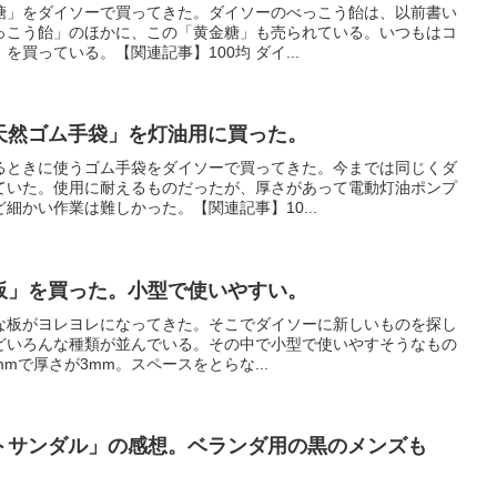
糖」をダイソーで買ってきた。ダイソーのべっこう飴は、以前書い
っこう飴」のほかに、この「黄金糖」も売られている。いつもはコ
買っている。【関連記事】100均 ダイ...
菌天然ゴム手袋」を灯油用に買った。
るときに使うゴム手袋をダイソーで買ってきた。今までは同じくダ
ていた。使用に耐えるものだったが、厚さがあって電動灯油ポンプ
細かい作業は難しかった。【関連記事】10...
な板」を買った。小型で使いやすい。
な板がヨレヨレになってきた。そこでダイソーに新しいものを探し
どいろんな種類が並んでいる。その中で小型で使いやすそうなもの
mmで厚さが3mm。スペースをとらな...
フトサンダル」の感想。ベランダ用の黒のメンズも