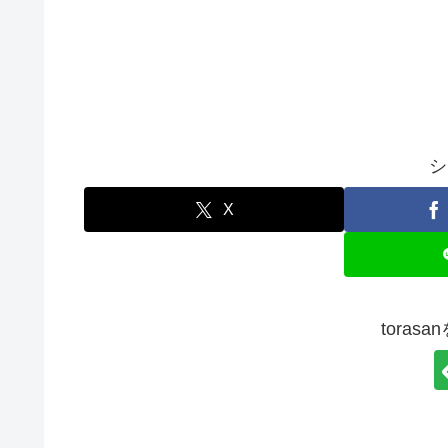
シ
X
toras