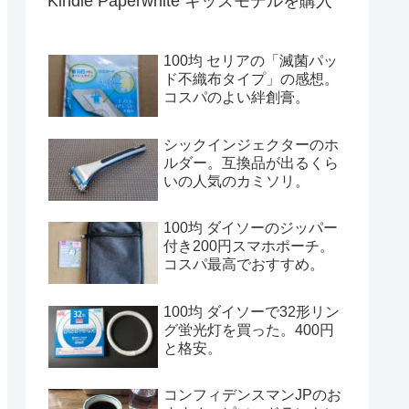
Kindle Paperwhite キッズモデルを購入
100均 セリアの「滅菌パッ
ド不織布タイプ」の感想。
コスパのよい絆創膏。
シックインジェクターのホ
ルダー。互換品が出るくら
いの人気のカミソリ。
100均 ダイソーのジッパー
付き200円スマホポーチ。
コスパ最高でおすすめ。
100均 ダイソーで32形リン
グ蛍光灯を買った。400円
と格安。
コンフィデンスマンJPのお