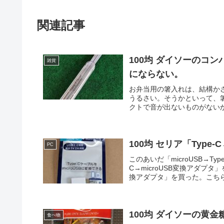
関連記事
100均 ダイソーのコ
雑貨
にならない。
お弁当用の箸入れは、結構か
うるさい。そうかといって、
クトで音が出ないものがないか
100均 セリア「Type
PC
このあいだ「microUSB→T
C→microUSB変換アダプタ」
換アダプタ」を買った。こちらの
100均 ダイソーの黄
食べ物