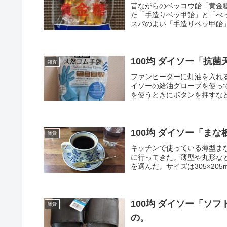
昔ながらのベッコウ飴「黄金
た「手造りベッ甲飴」と「べ
スパのよい「手造りベッ甲飴」を
100均 ダイソー「抗
雑貨
ファンヒーターに灯油を入れ
イソーの給油グローブを使っ
を使うときにボタンを押すなど
100均 ダイソー「ま
雑貨
キッチンで使っている薄型ま
に行ってきた。薄型や丸形な
を選んだ。サイズは305×205
100均 ダイソー「ソ
雑貨
の。