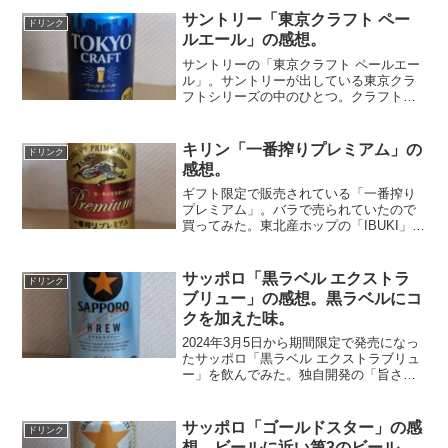
希少ホップを使い、華やかな香りと濃厚
サントリー「東京クラフト ペー
ドリンク
なコクを実現したと...
ルエール」の感想。
サントリーの「東京クラフト ペールエー
ル」。サントリーが出している東京クラ
フトシリーズの中のひとつ。クラフト系
のビールになる。飲んでみると、柑橘系
のエールビールの風味がしっかりしてい
る。ただ、「SPRING VALLEY 豊潤＜
キリン「一番搾りプレミアム」の
ドリンク
496＞」や...
感想。
ギフト限定で販売されている「一番搾り
プレミアム」。バラで売られていたので
買ってみた。東北産ホップの「IBUKI」の
第1等品を使用し、深く豊かな味わいを実
現しているとのこと。飲んでみると、ノ
ーマルほど苦みを感じない。そしてホッ
サッポロ「黒ラベル エクストラ
ドリンク
プの風味がかなり...
ブリュー」の感想。黒ラベルにコ
クを加えた味。
2024年3月5日から期間限定で発売になっ
たサッポロ「黒ラベル エクストラブリュ
ー」を飲んでみた。独自開発の「旨さ長
持ち麦芽」を使用し、一口目の麦のうま
みや、何杯飲んでも飲み飽きない黒ラベ
ルらしい「生のうまさ」は残したまま、
サッポロ「ゴールドスター」の感
ドリンク
爽快な後味を追求...
想。ビールに近い第3のビール。