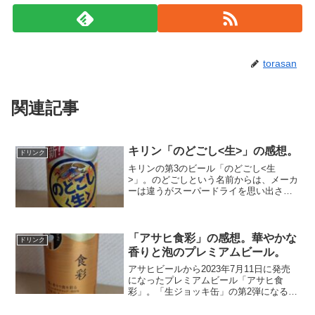
torasan
関連記事
キリン「のどごし<生>」の感想。
ドリンク
キリンの第3のビール「のどごし<生
>」。のどごしという名前からは、メーカ
ーは違うがスーパードライを思い出させ
る。飲んでみると、やはりスーパードラ
イのような味わい。だが、苦味は少ない
しコクもあまりないので、ビール感は薄
い。ただ、炭酸が強いので...
「アサヒ食彩」の感想。華やかな
ドリンク
香りと泡のプレミアムビール。
アサヒビールから2023年7月11日に発売
になったプレミアムビール「アサヒ食
彩」。「生ジョッキ缶」の第2弾になる。
コンビニ限定発売なので、早速初日にフ
ァミマで手に入れてきた。フランス産の