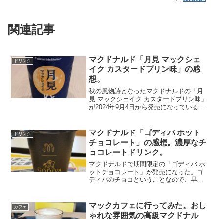
関連記事
マクドナルド「月見 マックシェ
ドリンク
イク カスタードプリン味」の感
想。
秋の風物詩となったマクドナルドの「月
見 マックシェイク カスタードプリン味」
が2024年9月4日から発売になっている。
コクのあるカスタードの風味とほのかな
カラメルの味わいがマッチしたとのこ
と。フタを開けると月が出てきたような
マクドナルド「ゴディバ ホット
ドリンク
イメージが広がる...
チョコレート」の感想。濃厚なチ
ョコレートドリンク。
マクドナルドで期間限定の「ゴディバ ホ
ットチョコレート」が発売になった。ゴ
ディバのチョコということなので、早速
飲んでみた。カップもオリジナル。高級
感あふれるデザインだ。Mサイズを注文
して、期待しながらフタをとってみる。
マックカフェに行ってみた。おし
カフェ
チョコレートがトッピン...
ゃれな雰囲気の高級マクドナル