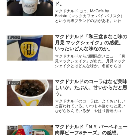
ド。
マクドナルドには、McCafe by
Barista（マックカフェ バイ バリスタ）
という高級ブランドの店がある。いわゆ
るマックカフェ。ファーストフード店と
言うよりも、スタバのようなカフェスタ
イルの店舗になる。ふつうのマックとは
マクドナルド「和三盆きなこ味の
ドリンク
メニューも違...
月見 マックシェイク」の感想。
いったいどんな味なのか。
マクドナルドから期間限定メニュー「月
見マックシェイク」が出た。月見マック
シェイクとはどんな味か。名前からは想
像も出来ない。和三盆糖ときなこを使用
しているそうだが、その説明を聞いても
わからない。蓋をとってみると、黄色い
マクドナルドのコーラはなぜ美味
ドリンク
月が出ているように見えな...
しいか。たぶん、甘いからだと思
う。
マクドナルドのコーラは、よくおいしい
と言われている。いつも本当かなと思い
ながら飲んでいるが、やはり普通のコー
ラよりも美味しい。味の違いは確かにあ
ると思う。マックのコーラは普通のもの
よりも甘く感じる。そして炭酸も抑えめ
マクドナルド「N.Y. バーベキュー
食べ物
だ。マクドナルドのドリン...
肉厚ビーフ&チーズ」の感想。