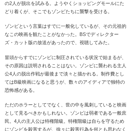
の2人が脱出を試みる。ようやくショッピングモールにた
どり着くが、そこでもゾンビたちに襲撃を受ける。
ゾンビという言葉はすでに一般化しているが、その元祖的
なこの映画を観たことがなかった。BSでディレクター
ズ・カット版の放送があったので、視聴してみた。
冒頭からすでにゾンビに制圧されている状況で始まるが、
その原因は説明されることはない。ゾンビに襲われる主人
公4人の脱出作戦が最後まで淡々と描かれる。制作費とし
てはB級映画になると思うが、数々のアイディアで独特の
恐怖感がある。
ただのホラーとしてでなく、世の中を風刺していると映画
として見るべきかもしれない。ゾンビは弱者である一般庶
民。4人の主人公は特権階級。特権階級は自らを守るため
にゾンビを殺害するが、徐々に殺害行為を何とも思わなく