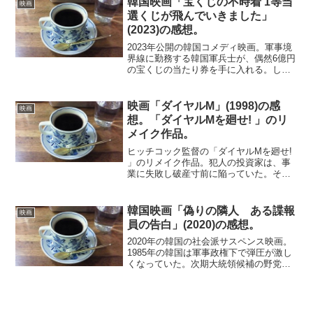
韓国映画「宝くじの不時着 1等当
映画
体が貧困にあえぐ戦後...
選くじが飛んでいきました」
(2023)の感想。
2023年公開の韓国コメディ映画。軍事境
界線に勤務する韓国軍兵士が、偶然6億円
の宝くじの当たり券を手に入れる。しか
し不注意にも風で飛ばしてしまい、北朝
鮮兵士の手に渡ってしまう。両軍の関係
する兵士たちが秘密裏に会合を持ち、賞
映画「ダイヤルM」(1998)の感
映画
金を手に入れるため...
想。「ダイヤルMを廻せ! 」のリ
メイク作品。
ヒッチコック監督の「ダイヤルMを廻せ!
」のリメイク作品。犯人の投資家は、事
業に失敗し破産寸前に陥っていた。そこ
で妻の財産を狙い、妻の浮気相手に殺害
を依頼する。完全犯罪を目論で計画を実
行にうつすが、思いもしない展開にな
韓国映画「偽りの隣人 ある諜報
映画
る。オリジナル版と比べ...
員の告白」(2020)の感想。
2020年の韓国の社会派サスペンス映画。
1985年の韓国は軍事政権下で弾圧が激し
くなっていた。次期大統領候補の野党政
治家イ･ウィシクは、帰国するとすぐに自
宅軟禁となった。諜報機関は、若手の
ユ・デグォンをリーダーとして抜擢し、
監視のため隣家に...