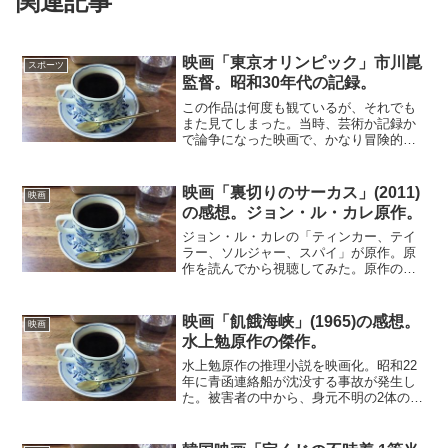
関連記事
映画「東京オリンピック」市川崑
スポーツ
監督。昭和30年代の記録。
この作品は何度も観ているが、それでも
また見てしまった。当時、芸術か記録か
で論争になった映画で、かなり冒険的な
つくりの色合いが濃い。日本が16個も金
メダルを取ったとかは、ほとんど重視さ
れていない。それでも有名選手たちが多
映画「裏切りのサーカス」(2011)
映画
数登場する。アベベ、ヘ...
の感想。ジョン・ル・カレ原作。
ジョン・ル・カレの「ティンカー、テイ
ラー、ソルジャー、スパイ」が原作。原
作を読んでから視聴してみた。原作の雰
囲気がかなりよく出ていて、冷戦下のス
パイ映画としては、1965年の「寒い国か
ら帰ったスパイ」同様、ジョン・ル・カ
映画「飢餓海峡」(1965)の感想。
映画
レ作品のよさが伝わっ...
水上勉原作の傑作。
水上勉原作の推理小説を映画化。昭和22
年に青函連絡船が沈没する事故が発生し
た。被害者の中から、身元不明の2体の遺
体が発見される。捜査を進めると、岩内
で起きた大火と強盗事件に関係する男た
ちではないかとの疑いがでる。世の中全