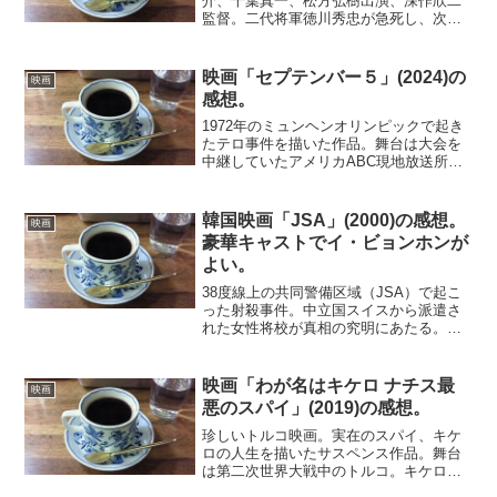
介、千葉真一、松方弘樹出演、深作欣二
監督。二代将軍徳川秀忠が急死し、次期
将軍をめぐって、家光と忠長の兄弟が対
立する。家光の側近である柳生但馬守
は、春日局や松平伊豆守信綱と組んで、
映画「セプテンバー５」(2024)の
映画
忠長派と暗闘を繰り広げる。史...
感想。
1972年のミュンヘンオリンピックで起き
たテロ事件を描いた作品。舞台は大会を
中継していたアメリカABC現地放送所。
映像はほぼすべてがここでのクルーの動
きを追ったもので、現場の様子は当時の
実際のテレビ映像が挿入されるにとどま
韓国映画「JSA」(2000)の感想。
映画
る。直接の現場映像...
豪華キャストでイ・ビョンホンが
よい。
38度線上の共同警備区域（JSA）で起こ
った射殺事件。中立国スイスから派遣さ
れた女性将校が真相の究明にあたる。朝
鮮半島の分断の最前線で起きた悲劇を、
ミステリアスタッチで描いた作品。監督
は、「オールド・ボーイ」、「親切なク
映画「わが名はキケロ ナチス最
映画
ムジャさん」のパク・...
悪のスパイ」(2019)の感想。
珍しいトルコ映画。実在のスパイ、キケ
ロの人生を描いたサスペンス作品。舞台
は第二次世界大戦中のトルコ。キケロは
ドイツのスパイとなり、英国大使館に執