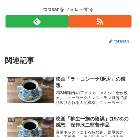
torasanをフォローする
torasan
関連記事
映画「ラ・コシーナ/厨房」の感
映画
想。
2024年製作のアメリカ、メキシコ合作映
画。ニューヨークのレストラン厨房で繰
り広げられる人間模様。ニューヨークの
大型レストランの厨房は、ほとんどがラ
テンアメリカからの出稼ぎ労働者で切り
盛りされていた。ある日、売上金盗難事
映画「柳生一族の陰謀」(1978)の
映画
件が発生する。疑いの...
感想。深作欣二監督作品。
豪華キャストによる時代劇。萬屋錦之