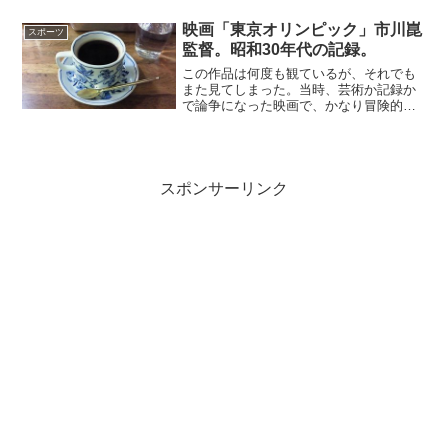
事となって潜入する。そこでドイツ大使
館で働く女性と知り合いになる。実は彼
映画「東京オリンピック」市川崑
スポーツ
女もスパイ活動をしていた...
監督。昭和30年代の記録。
この作品は何度も観ているが、それでも
また見てしまった。当時、芸術か記録か
で論争になった映画で、かなり冒険的な
つくりの色合いが濃い。日本が16個も金
メダルを取ったとかは、ほとんど重視さ
れていない。それでも有名選手たちが多
数登場する。アベベ、ヘ...
スポンサーリンク