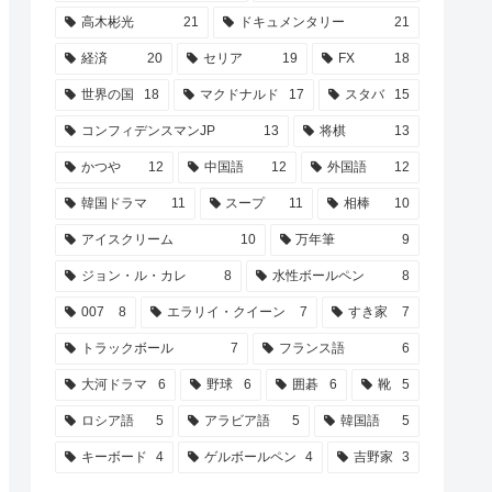
高木彬光
21
ドキュメンタリー
21
経済
20
セリア
19
FX
18
世界の国
18
マクドナルド
17
スタバ
15
コンフィデンスマンJP
13
将棋
13
かつや
12
中国語
12
外国語
12
韓国ドラマ
11
スープ
11
相棒
10
アイスクリーム
10
万年筆
9
ジョン・ル・カレ
8
水性ボールペン
8
007
8
エラリイ・クイーン
7
すき家
7
トラックボール
7
フランス語
6
大河ドラマ
6
野球
6
囲碁
6
靴
5
ロシア語
5
アラビア語
5
韓国語
5
キーボード
4
ゲルボールペン
4
吉野家
3