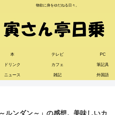
物欲に身をゆだねる日々。
本
テレビ
PC
ドリンク
カフェ
筆記具
ニュース
雑記
外国語
～ルンダン～」の感想。美味しいカ