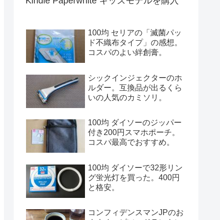
Kindle Paperwhite キッズモデルを購入
100均 セリアの「滅菌パッ
ド不織布タイプ」の感想。
コスパのよい絆創膏。
シックインジェクターのホ
ルダー。互換品が出るくら
いの人気のカミソリ。
100均 ダイソーのジッパー
付き200円スマホポーチ。
コスパ最高でおすすめ。
100均 ダイソーで32形リン
グ蛍光灯を買った。400円
と格安。
コンフィデンスマンJPのお