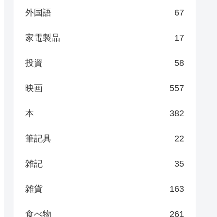
外国語
67
家電製品
17
投資
58
映画
557
本
382
筆記具
22
雑記
35
雑貨
163
食べ物
261