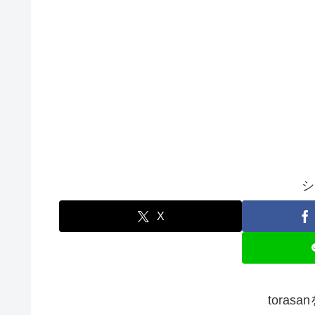
シ
X
toras