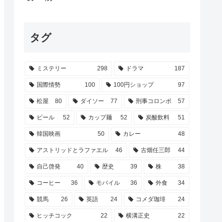
タグ
ミステリー
298
ドラマ
187
国際情勢
100
100円ショップ
97
松屋
80
ダイソー
77
刑事コロンボ
57
ビール
52
カップ麺
52
炭酸飲料
51
韓国映画
50
カレー
48
アストリッドとラファエル
46
古畑任三郎
44
自己啓発
40
歴史
39
株
38
コーヒー
36
モバイル
36
外食
34
競馬
26
英語
24
コメダ珈琲
24
ヒッチコック
22
横溝正史
22