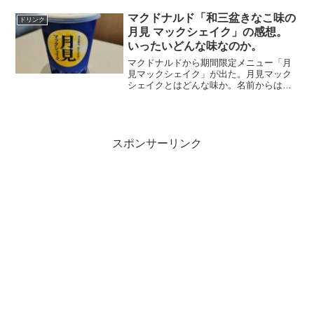
用した特製スパイシーチーズ2枚と、ピリ
ッと辛いスライスしたハラペーニョをサ
マクドナルド「和三盆きなこ味の
ドリンク
ンドしたとのこと。間...
月見 マックシェイク」の感想。
いったいどんな味なのか。
マクドナルドから期間限定メニュー「月
見マックシェイク」が出た。月見マック
シェイクとはどんな味か。名前からは想
像も出来ない。和三盆糖ときなこを使用
しているそうだが、その説明を聞いても
わからない。蓋をとってみると、黄色い
月が出ているように見えな...
スポンサーリンク