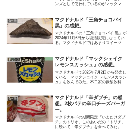
ンズとして使われているのがマックマフ
ィン。いわゆるイングリッシュマフィン
と言われるパンのことだが、これが本当
に美味しい。モチモチして適度に柔らか
マクドナルド「三角チョコパイ
食べ物
く、歯ごたえが絶妙。表面...
黒」の感想。
マクドナルドの「三角チョコパイ 黒」が
2024年11月6日から復活販売になってい
る。マクドナルドではあまりスイーツを
食べることはないのだが、チョコは好き
なので食べてみた。コーヒーといっしょ
にかわいらしいパッケージに入って出て
マクドナルド「マックシェイク
ドリンク
きた。取り出して...
レモンスカッシュ」の感想。
マクドナルドで2025年7月2日から発売し
ている「マックシェイク レモンスカッシ
ュ」を飲んでみた。不二家の炭酸飲料
「レモンスカッシュ」とのコラボ商品に
なる。レモン果汁とレモンパルプの果汁
を使用し、ロングセラー飲料「レモンス
マクドナルド「辛ダブチ」の感
食べ物
カッシュ」の味を再...
想。2枚パテの辛口チーズバーガ
ー。
マクドナルドの期間限定『いまだけダブ
チ』のトリオ。このあいだの「トリチ」
に続いて「辛ダブチ」を食べてみた。ビ
ーフパティ2枚に、ハバネロパウダーを使