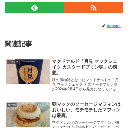
torasan
関連記事
マクドナルド「月見 マックシェ
ドリンク
イク カスタードプリン味」の感
想。
秋の風物詩となったマクドナルドの「月
見 マックシェイク カスタードプリン味」
が2024年9月4日から発売になっている。
コクのあるカスタードの風味とほのかな
カラメルの味わいがマッチしたとのこ
と。フタを開けると月が出てきたような
朝マックのソーセージマフィンは
食べ物
イメージが広がる...
おいしい。モチモチしたマフィン
は最高。
マクドナルドのソーセージマフィン。朝
マックだけで提供されるバーガーだ。パ