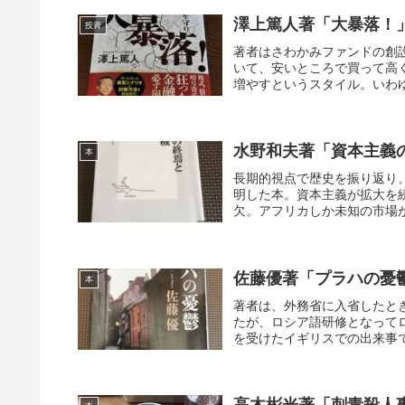
澤上篤人著「大暴落！
投資
著者はさわかみファンドの創
いて、安いところで買って高
増やすというスタイル。いわゆ
水野和夫著「資本主義
本
長期的視点で歴史を振り返り
明した本。資本主義が拡大を
欠。アフリカしか未知の市場が
佐藤優著「プラハの憂
本
著者は、外務省に入省したと
たが、ロシア語研修となって
を受けたイギリスでの出来事で