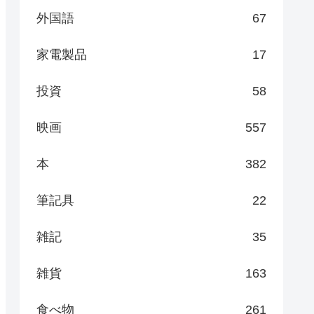
外国語
67
家電製品
17
投資
58
映画
557
本
382
筆記具
22
雑記
35
雑貨
163
食べ物
261