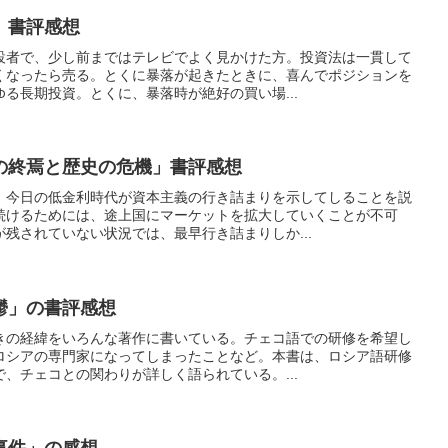
」書評感想
設者で、少し前まではテレビでよく見かけた方。投資法は一貫して
くなったら売る。とくに暴落が起きたときに、喜んでポジションを
る長期投資。とくに、暴落時が絶好の買い場...
の終焉と歴史の危機」書評感想
、今日の低金利時代が資本主義の行き詰まりを示してしることを説
続けるためには、途上国にマーケットを拡大していくことが不可
残されていない状況では、最早行き詰まりしか...
鬱」の書評感想
きの経緯をいろんな著作に書いている。チェコ語での研修を希望し
ロシアの専門家になってしまったことなど。本書は、ロシア語研修
、チェコとの関わりが詳しく語られている。...