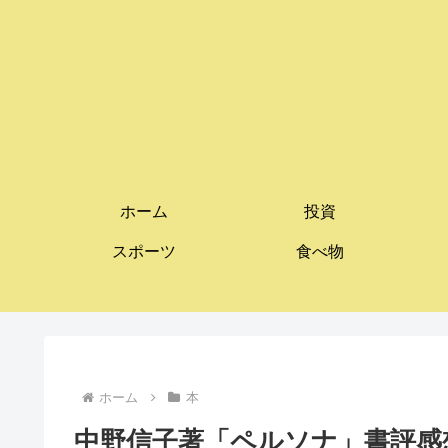
ホーム
投資
スポーツ
食べ物
ホーム
本
中野信子著「ペルソナ」書評感