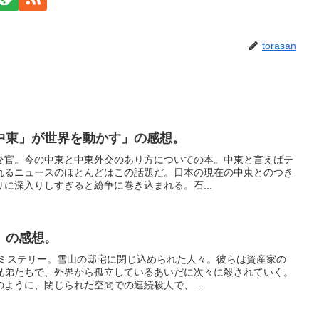
torasan
中東」が世界を動かす」の感想。
交官。今の中東と中東外交のあり方についての本。中東と言えばテ
れるニュースのほとんどはこの話題だ。日本の現在の中東とのつき
に深入りしすぎると紛争に巻き込まれる。石...
」の感想。
のミステリー。雪山の邸宅に閉じ込められた人々。彼らは資産家の
兄弟たちで、外界から孤立しているあいだに次々に殺されていく。
ように、閉じられた空間での連続殺人で、...