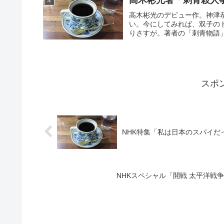
高木彬光著「刺青殺人
本
高木彬光のデビュー作。神津
い。今にしてみれば、双子の
りさすが。著者の「刺青物語」
スポ
NHK特集「私は日本のスパイ
NHKスペシャル「開戦 太平洋戦