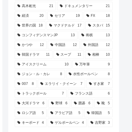
高木彬光
21
ドキュメンタリー
21
経済
20
セリア
19
FX
18
世界の国
18
マクドナルド
17
スタバ
15
コンフィデンスマンJP
13
将棋
13
かつや
12
中国語
12
外国語
12
韓国ドラマ
11
スープ
11
相棒
10
アイスクリーム
10
万年筆
9
ジョン・ル・カレ
8
水性ボールペン
8
007
8
エラリイ・クイーン
7
すき家
7
トラックボール
7
フランス語
6
大河ドラマ
6
野球
6
囲碁
6
靴
5
ロシア語
5
アラビア語
5
韓国語
5
キーボード
4
ゲルボールペン
4
吉野家
3