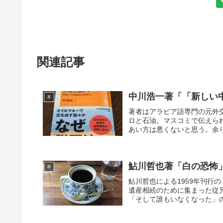
関連記事
中川浩一著「「新しい
本
著者はアラビア語専門の元外
ロと石油。マスコミで伝えら
あい方は悪くないと思う。余り
鮎川哲也著「白の恐怖
本
鮎川哲也による1959年刊行
遺産相続のために集まった従
「そして誰もいなくなった」の