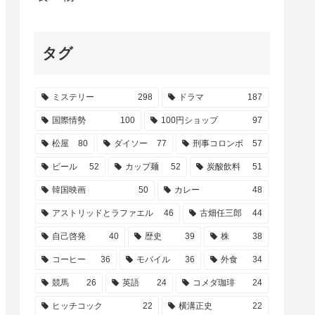
タグ
ミステリー
298
ドラマ
187
国際情勢
100
100円ショップ
97
松屋
80
ダイソー
77
刑事コロンボ
57
ビール
52
カップ麺
52
炭酸飲料
51
韓国映画
50
カレー
48
アストリッドとラファエル
46
古畑任三郎
44
自己啓発
40
歴史
39
株
38
コーヒー
36
モバイル
36
外食
34
競馬
26
英語
24
コメダ珈琲
24
ヒッチコック
22
横溝正史
22