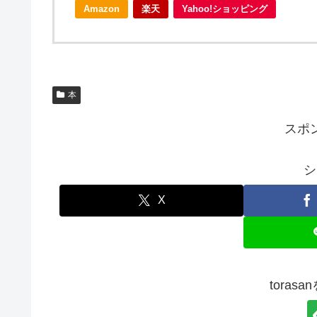
Amazon
楽天
Yahoo!ショッピング
本
スポ
シ
X
toras