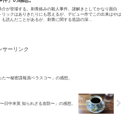
事件」の感想。
恭介が登場する。刺青絡みの殺人事件。謎解きとしてかなり面白
トリックはありきたりにも思えるが、デビュー作でこの出来はやは
も読んだことがあるが、刺青に関する造詣の深...
ンサーリンク
だった〜秘密諜報員ベラスコ〜」の感想。
争〜日中米英 知られざる攻防〜」の感想。