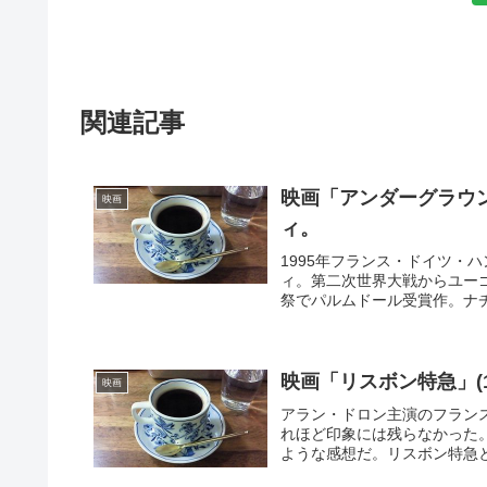
関連記事
映画「アンダーグラウン
映画
ィ。
1995年フランス・ドイツ・
ィ。第二次世界大戦からユー
祭でパルムドール受賞作。ナチ
映画「リスボン特急」(
映画
アラン・ドロン主演のフラン
れほど印象には残らなかった
ような感想だ。リスボン特急と