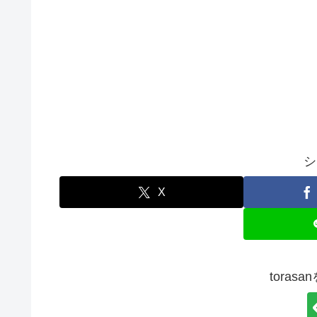
シ
X
toras