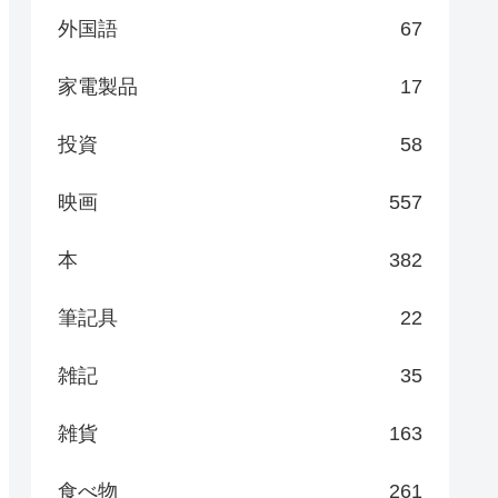
外国語
67
家電製品
17
投資
58
映画
557
本
382
筆記具
22
雑記
35
雑貨
163
食べ物
261