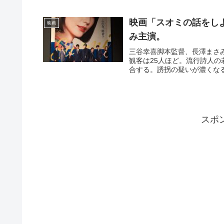
映画「スオミの話をしよ
映画
み主演。
三谷幸喜脚本監督、長澤まさ
観客は25人ほど。流行詩人
合する。誘拐の疑いが濃くなる
スポ