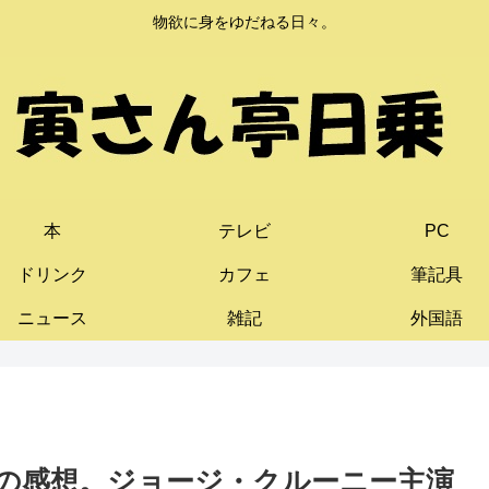
物欲に身をゆだねる日々。
本
テレビ
PC
ドリンク
カフェ
筆記具
ニュース
雑記
外国語
1)の感想。ジョージ・クルーニー主演