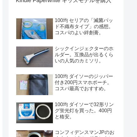
Kindle Paperwhite キッズモデルを購入
100均 セリアの「滅菌パッ
ド不織布タイプ」の感想。
コスパのよい絆創膏。
シックインジェクターのホ
ルダー。互換品が出るくら
いの人気のカミソリ。
100均 ダイソーのジッパー
付き200円スマホポーチ。
コスパ最高でおすすめ。
100均 ダイソーで32形リン
グ蛍光灯を買った。400円
と格安。
コンフィデンスマンJPのお