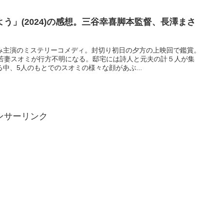
う」(2024)の感想。三谷幸喜脚本監督、長澤まさ
み主演のミステリーコメディ。封切り初日の夕方の上映回で鑑賞。
の若妻スオミが行方不明になる。邸宅には詩人と元夫の計５人が集
中、5人のもとでのスオミの様々な顔があぶ...
ンサーリンク