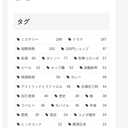
タグ
ミステリー
298
ドラマ
187
国際情勢
100
100円ショップ
97
松屋
80
ダイソー
77
刑事コロンボ
57
ビール
52
カップ麺
52
炭酸飲料
51
韓国映画
50
カレー
48
アストリッドとラファエル
46
古畑任三郎
44
自己啓発
40
歴史
39
株
38
コーヒー
36
モバイル
36
外食
34
競馬
26
英語
24
コメダ珈琲
24
ヒッチコック
22
横溝正史
22