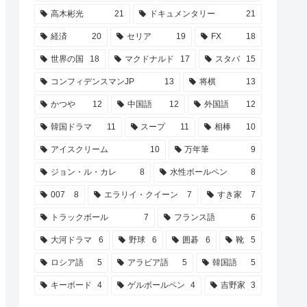
高木彬光
21
ドキュメンタリー
21
経済
20
セリア
19
FX
18
世界の国
18
マクドナルド
17
スタバ
15
コンフィデンスマンJP
13
将棋
13
かつや
12
中国語
12
外国語
12
韓国ドラマ
11
スープ
11
相棒
10
アイスクリーム
10
万年筆
9
ジョン・ル・カレ
8
水性ボールペン
8
007
8
エラリイ・クイーン
7
すき家
7
トラックボール
7
フランス語
6
大河ドラマ
6
野球
6
囲碁
6
靴
5
ロシア語
5
アラビア語
5
韓国語
5
キーボード
4
ゲルボールペン
4
吉野家
3