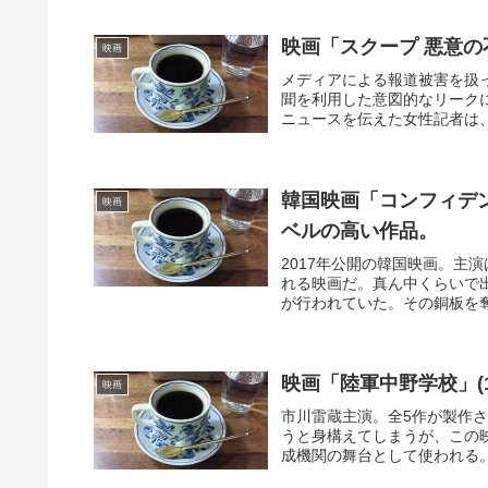
映画「スクープ 悪意の
映画
メディアによる報道被害を扱
聞を利用した意図的なリーク
ニュースを伝えた女性記者は、
韓国映画「コンフィデン
映画
ベルの高い作品。
2017年公開の韓国映画。主
れる映画だ。真ん中くらいで
が行われていた。その銅板を奪
映画「陸軍中野学校」(
映画
市川雷蔵主演。全5作が製作
うと身構えてしまうが、この
成機関の舞台として使われる。