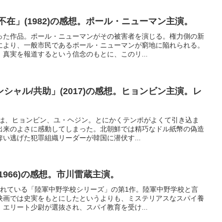
不在」(1982)の感想。ポール・ニューマン主演。
った作品。ポール・ニューマンがその被害者を演じる。権力側の新
により、一般市民であるポール・ニューマンが窮地に陥れられる。
真実を報道するという信念のもとに、このリ...
シャル/共助」(2017)の感想。ヒョンビン主演。レ
演は、ヒョンビン、ユ・ヘジン。とにかくテンポがよくて引き込ま
出来のよさに感動してしまった。北朝鮮では精巧なドル紙幣の偽造
い逃げた犯罪組織リーダーが韓国に潜伏す...
1966)の感想。市川雷蔵主演。
されている「陸軍中野学校シリーズ」の第1作。陸軍中野学校と言
映画では史実をもとにしたというよりも、ミステリアスなスパイ養
エリート少尉が選抜され、スパイ教育を受け...