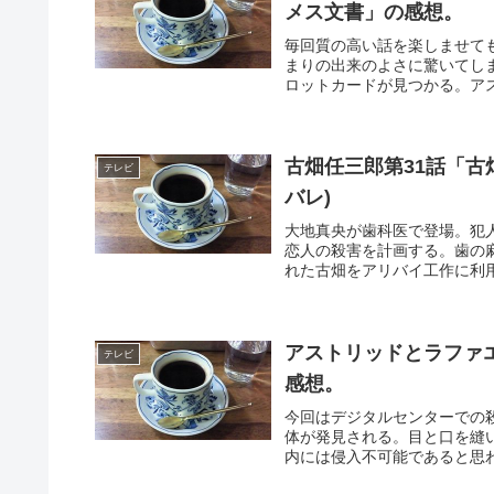
メス文書」の感想。
毎回質の高い話を楽しませて
まりの出来のよさに驚いてし
ロットカードが見つかる。アス
古畑任三郎第31話「古
テレビ
バレ)
大地真央が歯科医で登場。犯
恋人の殺害を計画する。歯の
れた古畑をアリバイ工作に利用
アストリッドとラファエ
テレビ
感想。
今回はデジタルセンターでの
体が発見される。目と口を縫
内には侵入不可能であると思わ