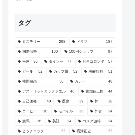
タグ
ミステリー
298
ドラマ
187
国際情勢
100
100円ショップ
97
松屋
80
ダイソー
77
刑事コロンボ
57
ビール
52
カップ麺
52
炭酸飲料
51
韓国映画
50
カレー
48
アストリッドとラファエル
46
古畑任三郎
44
自己啓発
40
歴史
39
株
38
コーヒー
36
モバイル
36
外食
34
競馬
26
英語
24
コメダ珈琲
24
ヒッチコック
22
横溝正史
22