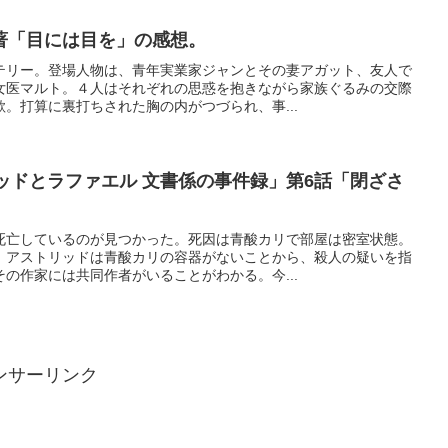
著「目には目を」の感想。
テリー。登場人物は、青年実業家ジャンとその妻アガット、友人で
女医マルト。４人はそれぞれの思惑を抱きながら家族ぐるみの交際
。打算に裏打ちされた胸の内がつづられ、事...
ッドとラファエル 文書係の事件録」第6話「閉ざさ
死亡しているのが見つかった。死因は青酸カリで部屋は密室状態。
、アストリッドは青酸カリの容器がないことから、殺人の疑いを指
の作家には共同作者がいることがわかる。今...
ンサーリンク