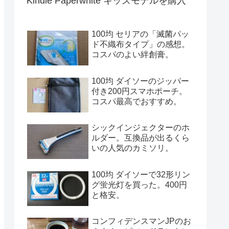
Kindle Paperwhite キッズモデルを購入
100均 セリアの「滅菌パッ
ド不織布タイプ」の感想。
コスパのよい絆創膏。
100均 ダイソーのジッパー
付き200円スマホポーチ。
コスパ最高でおすすめ。
シックインジェクターのホ
ルダー。互換品が出るくら
いの人気のカミソリ。
100均 ダイソーで32形リン
グ蛍光灯を買った。400円
と格安。
コンフィデンスマンJPのお