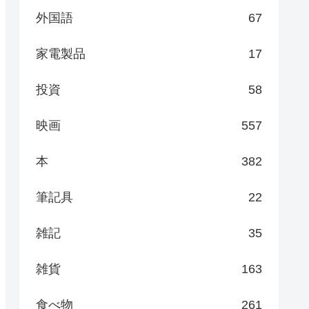
外国語
67
家電製品
17
投資
58
映画
557
本
382
筆記具
22
雑記
35
雑貨
163
食べ物
261