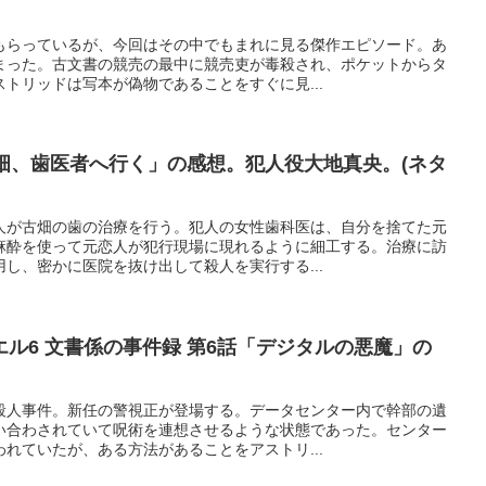
もらっているが、今回はその中でもまれに見る傑作エピソード。あ
まった。古文書の競売の最中に競売吏が毒殺され、ポケットからタ
トリッドは写本が偽物であることをすぐに見...
畑、歯医者へ行く」の感想。犯人役大地真央。(ネタ
人が古畑の歯の治療を行う。犯人の女性歯科医は、自分を捨てた元
麻酔を使って元恋人が犯行現場に現れるように細工する。治療に訪
し、密かに医院を抜け出して殺人を実行する...
ル6 文書係の事件録 第6話「デジタルの悪魔」の
殺人事件。新任の警視正が登場する。データセンター内で幹部の遺
い合わされていて呪術を連想させるような状態であった。センター
れていたが、ある方法があることをアストリ...