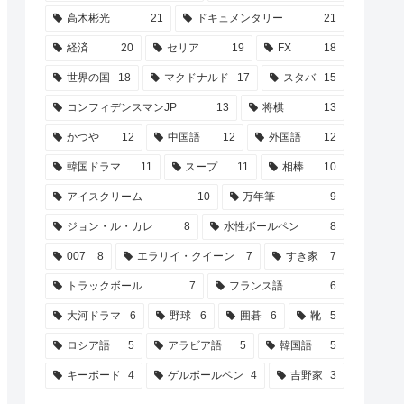
高木彬光
21
ドキュメンタリー
21
経済
20
セリア
19
FX
18
世界の国
18
マクドナルド
17
スタバ
15
コンフィデンスマンJP
13
将棋
13
かつや
12
中国語
12
外国語
12
韓国ドラマ
11
スープ
11
相棒
10
アイスクリーム
10
万年筆
9
ジョン・ル・カレ
8
水性ボールペン
8
007
8
エラリイ・クイーン
7
すき家
7
トラックボール
7
フランス語
6
大河ドラマ
6
野球
6
囲碁
6
靴
5
ロシア語
5
アラビア語
5
韓国語
5
キーボード
4
ゲルボールペン
4
吉野家
3