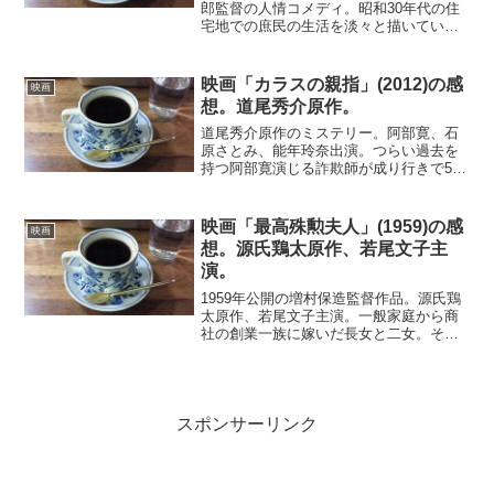
郎監督の人情コメディ。昭和30年代の住
宅地での庶民の生活を淡々と描いてい
る。大きな事件は起こらない。それで
も、日々の生活には小さな波風が立つ。
婦人会の会費が行方不明になったり、子
映画「カラスの親指」(2012)の感
映画
供がすねて話をしなくなった...
想。道尾秀介原作。
道尾秀介原作のミステリー。阿部寛、石
原さとみ、能年玲奈出演。つらい過去を
持つ阿部寛演じる詐欺師が成り行きで5人
で共同生活を始めることになる。詐欺コ
ンビの相方と偶然知り合った姉妹とその
姉の彼氏。そこにかっての因縁のある裏
映画「最高殊勲夫人」(1959)の感
映画
社会の実力者が現れ危機...
想。源氏鶏太原作、若尾文子主
演。
1959年公開の増村保造監督作品。源氏鶏
太原作、若尾文子主演。一般家庭から商
社の創業一族に嫁いだ長女と二女。それ
ならと3番目もどうしもと三女の嫁入りを
画策する長女。双方の家庭と会社で起き
る騒動をコメディタッチで描いたドタバ
タ劇。三女を演じる...
スポンサーリンク