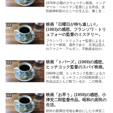
1976年公開のスウェーデン映画。イング
マール・ベルイマン監督による作品。女
性精神科医のエニーが主人公。働く女性
としてバリバリと仕事をこなしていた。
しかし、彼女は心の奥底には思い出した
くない過去の苦悩を封じ込めていた。あ
映画「日曜日が待ち遠しい!」
映画
る日それが突然吹き出...
(1983)の感想。フランソワ・トリ
ュフォーの監督のミステリー。
フランソワ・トリュフォー監督によるミ
ステリー映画。遺作であり、主演は恋人
のファニー・アルダン。不動産会社の秘
書バルバラは、社長と衝突して退職する
ことになる。その間際、社長が殺人事件
に巻き込まれ容疑者となってしまう。彼
映画「トパーズ」(1969)の感想。
映画
を救うために、素人ながら...
ヒッチコック監督のスパイ映画。
1969年公開。ヒッチコック監督によるス
パイ映画。ヒッチコックの比較的新しい
作品はほとんど観ているが、この映画だ
けはなぜか残っていた。それもお気に入
りのスパイ映画。「引き裂かれたカーテ
ン」は好きでくり返し観ているので、こ
映画「お早う」(1959)の感想。小
映画
の映画にも期待しなが...
津安二郎監督作品。昭和の庶民の
生活。
郊外の新興住宅地を舞台にした小津安二