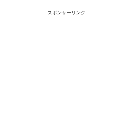
兵制があっても軍隊力を保てない。人口
がソウルに集中して、釜山...
スポンサーリンク