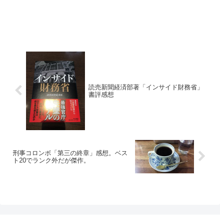
読売新聞経済部著「インサイド財務省」
書評感想
刑事コロンボ「第三の終章」感想。ベス
ト20でランク外だが傑作。