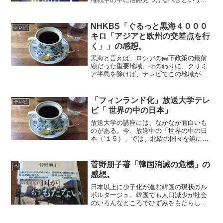
張。・米中覇権戦争総力戦。米は関税引
き上げ、次は貿易金融で中国を締め上げ
る・中国経済成長ためには国営企業でな
NHKBS「ぐるっと黒海４０００
テレビ
く民間企業に依存せざるを...
キロ「アジアと欧州の交差点を行
く」」の感想。
黒海と言えば、ロシアの南下政策の最前
線だった重要地域。そのわりに、クリミ
ア半島を除けば、テレビでこの地域が取
り上げられることはあまりない。その黒
海をぐるっと巡る旅番組ということなの
で視聴してみた。撮影はクリミア問題が
「フィンランド化」放送大学テレ
テレビ
発生する前の2013年。...
ビ「 世界の中の日本」
放送大学の講座には、なかなか面白いも
のがある。今、放送中の「世界の中の日
本（’１５）」では、北欧の国々を鏡にし
て日本の諸問題を考えるという内容。そ
の第２、３回でフィンランドが取りあげ
られた。フィンランド化という言葉を聞
菅野朋子著「韓国消滅の危機」の
本
くことがあるが、その背...
感想。
日本以上に少子化が進む韓国の現状のル
ポルタージュ。韓国でも人口減少が社会
のいろんなところでひずみをもたらして
いる。それが日本よりも極端なかたちで
起きている。学校が閉鎖になったり、徴