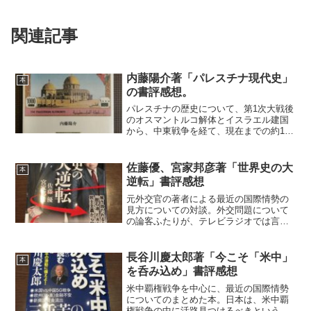
関連記事
内藤陽介著「パレスチナ現代史」
本
の書評感想。
パレスチナの歴史について、第1次大戦後
のオスマントルコ解体とイスラエル建国
から、中東戦争を経て、現在までの約100
年間をまとめた歴史本。著者は郵便学者
であり、郵便切手のデザインに反映され
る発行者の意図を、その時々の国際情勢
佐藤優、宮家邦彦著「世界史の大
本
にリンクさせて解説...
逆転」書評感想
元外交官の著者による最近の国際情勢の
見方についての対談。外交問題について
の論客ふたりが、テレビラジオでは言い
尽くせないことを、東アジア、感情の国
際情勢、核拡散の時代へ、中東と「脱石
油」、ＡＩ、民主主義の限界の６つのポ
長谷川慶太郎著「今こそ「米中」
本
イントから解説。1953...
を呑み込め」書評感想
米中覇権戦争を中心に、最近の国際情勢
についてのまとめた本。日本は、米中覇
権戦争の中に活路見つけるべきという主