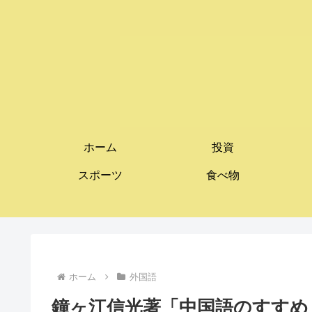
ホーム
投資
スポーツ
食べ物
ホーム
外国語
鐘ヶ江信光著「中国語のすすめ