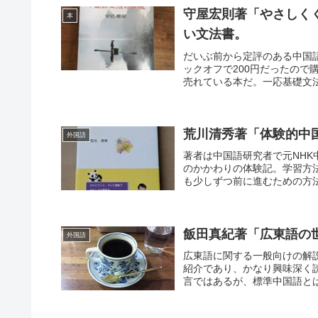
守屋宏則著「やさしく
本
い文法書。
だいぶ前から定評のある中国
ックオフで200円だったので購
売れている本だ。一応基礎文法
荒川清秀著「体験的中
外国語
著者は中国語研究者で元NH
のかかわりの体験記。学習方
も少しずつ前に進むための方法
飯田真紀著「広東語の
外国語
広東語に関する一般向けの解
紹介であり、かなり興味深く
言ではあるが、標準中国語とは