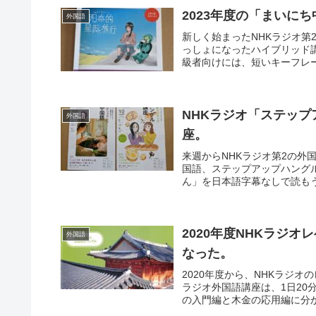
2023年度の「まいに
外国語
新しく始まったNHKラジオ第
っしょになったハイブリッド
級者向けには、短いキーフレー
NHKラジオ「ステップ
外国語
座。
来週からNHKラジオ第2の外
国語、ステップアップハング
ん」を日本語字幕なしで読もう
2020年度NHKラジ
外国語
なった。
2020年度から、NHKラジ
ラジオ外国語講座は、1日2
の入門編と木金の応用編に分か