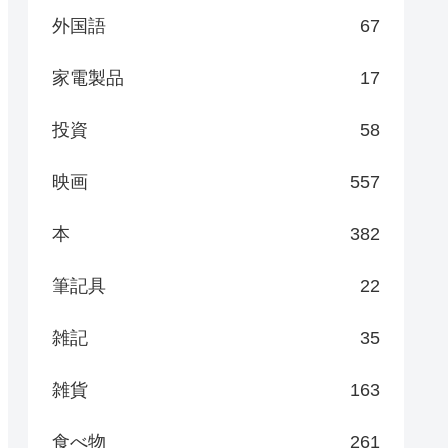
外国語
67
家電製品
17
投資
58
映画
557
本
382
筆記具
22
雑記
35
雑貨
163
食べ物
261