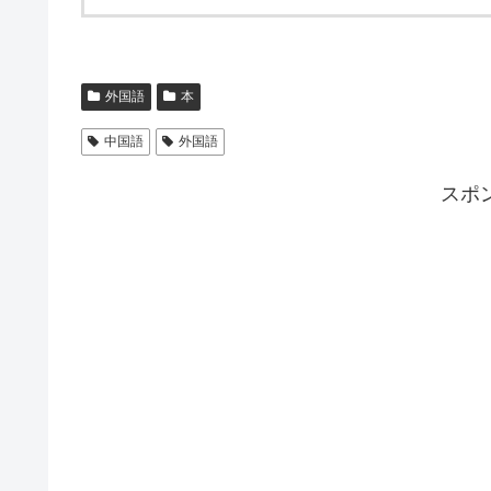
外国語
本
中国語
外国語
スポ