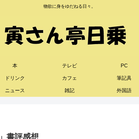
物欲に身をゆだねる日々。
本
テレビ
PC
ドリンク
カフェ
筆記具
ニュース
雑記
外国語
」書評感想