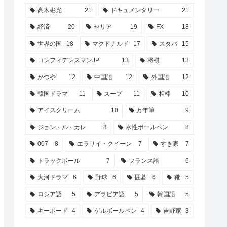
高木彬光
21
ドキュメンタリー
21
経済
20
セリア
19
FX
18
世界の国
18
マクドナルド
17
スタバ
15
コンフィデンスマンJP
13
将棋
13
かつや
12
中国語
12
外国語
12
韓国ドラマ
11
スープ
11
相棒
10
アイスクリーム
10
万年筆
9
ジョン・ル・カレ
8
水性ボールペン
8
007
8
エラリイ・クイーン
7
すき家
7
トラックボール
7
フランス語
6
大河ドラマ
6
野球
6
囲碁
6
靴
5
ロシア語
5
アラビア語
5
韓国語
5
キーボード
4
ゲルボールペン
4
吉野家
3