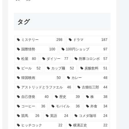
タグ
ミステリー
298
ドラマ
187
国際情勢
100
100円ショップ
97
松屋
80
ダイソー
77
刑事コロンボ
57
ビール
52
カップ麺
52
炭酸飲料
51
韓国映画
50
カレー
48
アストリッドとラファエル
46
古畑任三郎
44
自己啓発
40
歴史
39
株
38
コーヒー
36
モバイル
36
外食
34
競馬
26
英語
24
コメダ珈琲
24
ヒッチコック
22
横溝正史
22