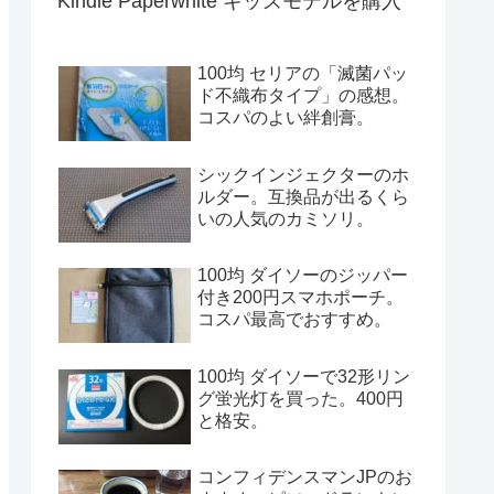
Kindle Paperwhite キッズモデルを購入
100均 セリアの「滅菌パッ
ド不織布タイプ」の感想。
コスパのよい絆創膏。
シックインジェクターのホ
ルダー。互換品が出るくら
いの人気のカミソリ。
100均 ダイソーのジッパー
付き200円スマホポーチ。
コスパ最高でおすすめ。
100均 ダイソーで32形リン
グ蛍光灯を買った。400円
と格安。
コンフィデンスマンJPのお