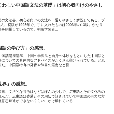
くわしい中国語文法の基礎」は初心者向けのやさし
語の文法書。初心者向けの文法を一通りやさしく解説してある。ブ
入。初版が1995年で、手に入れたものは2003年の13版。かなり
を網羅しているので、初級学習者...
国語の学び方」の感想。
K中国語講座講師。中国の学習法と自身の体験をもとにした中国語と
法についての具体的なアドバイスがたくさん挙げられている。どれ
だ。中国語特有の発音や辞書の選定など役...
世界」の感想。
説書。文法的な特徴はなどはほんの少しで、広東語とその文化圏の
読んだ。広東語は香港とその周辺で話されていて中国語の有力な方
意思疎通ができないくらいにかけ離れている...