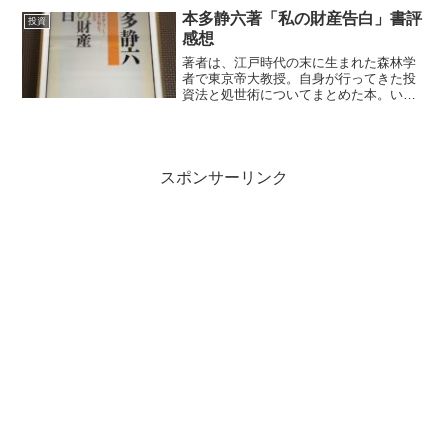
解説が主になっている。絶好のタイミン
本多静六著「私の財産告白」書評
投資
グを３つのサインをもとに...
感想
著者は、江戸時代の末に生まれた森林学
者で東京帝大教授。自身が行ってきた投
資法と処世術についてまとめた本。いわ
ゆる一攫千金を求める投資法というより
も、庶民向けの堅実なお金の増やし方。
当時の大学の教授であっても、俸給はた
かがしれたものだと思う。...
スポンサーリンク