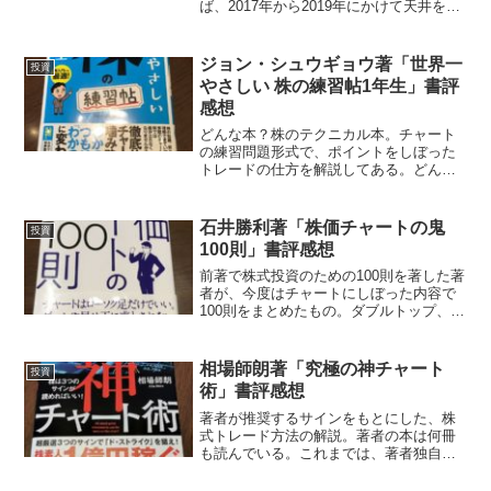
ば、2017年から2019年にかけて天井を打
って、その後の3年から8年は下げトレン
ドになると予測し、そのための空売り手
法を紹介している。空売りの説明から口
ジョン・シュウギョウ著「世界一
投資
座の始め方など、...
やさしい 株の練習帖1年生」書評
感想
どんな本？株のテクニカル本。チャート
の練習問題形式で、ポイントをしぼった
トレードの仕方を解説してある。どんな
手法？グランビルの法則、移動平均線、
ゴールデンクロス、トレンド転換線、ロ
ーソク足、天井と底、MACD、ボリンジ
石井勝利著「株価チャートの鬼
投資
ャーバンドんなど基本と...
100則」書評感想
前著で株式投資のための100則を著した著
者が、今度はチャートにしぼった内容で
100則をまとめたもの。ダブルトップ、デ
ッドクロス、得意銘柄で勝負するなど、
ごく当たり前の記述もあるが、主に中級
レベルのチャートの見方についてページ
相場師朗著「究極の神チャート
投資
が割かれている。...
術」書評感想
著者が推奨するサインをもとにした、株
式トレード方法の解説。著者の本は何冊
も読んでいる。これまでは、著者独自の
サインの解説が中心であったが、今回は
それらのサインを使った実践トレードの