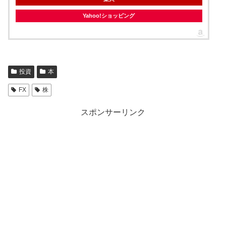
Yahoo!ショッピング
投資
本
FX
株
スポンサーリンク