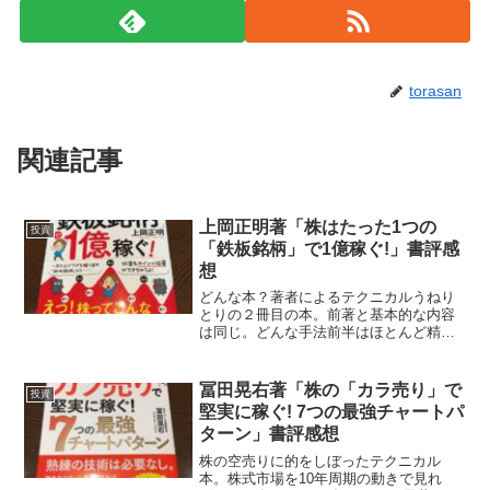
torasan
関連記事
上岡正明著「株はたった1つの
投資
「鉄板銘柄」で1億稼ぐ!」書評感
想
どんな本？著者によるテクニカルうねり
とりの２冊目の本。前著と基本的な内容
は同じ。どんな手法前半はほとんど精神
論に終始。知識より技術や感覚が大事。
タイミング５技術３銘柄選び２の割合。
後半の手法解説は、前著のように日足ベ
冨田晃右著「株の「カラ売り」で
投資
ースでボックス圏の下値で...
堅実に稼ぐ! 7つの最強チャートパ
ターン」書評感想
株の空売りに的をしぼったテクニカル
本。株式市場を10年周期の動きで見れ