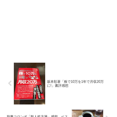
坂本彰著「株で10万を1年で月収20万
に!」書評感想
刑事コロンボ「殺人処方箋」感想。ベス