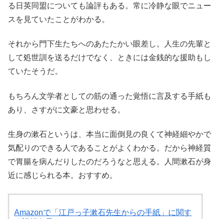
る日英同盟についても論評もある。常に冷静な眼でニュー
スを見ていたことがわかる。
それから門下生たちへのあたたかい眼差し。人生の先輩と
して処世訓を送るだけでなく、ときには金銭的な援助もし
ていたそうだ。
もちろん文学者としての筋の通った覚悟に言及する手紙も
あり、さすがに文豪と思わせる。
生身の漱石というは、本当に面倒見の良くて神経細やかで
気配りのできる人であることがよくわかる。だから神経質
で胃腸を病んだりしたのだろうなと思える。人間漱石が身
近に感じられる本。おすすめ。
Amazonで「江戸っ子漱石先生からの手紙」に関す