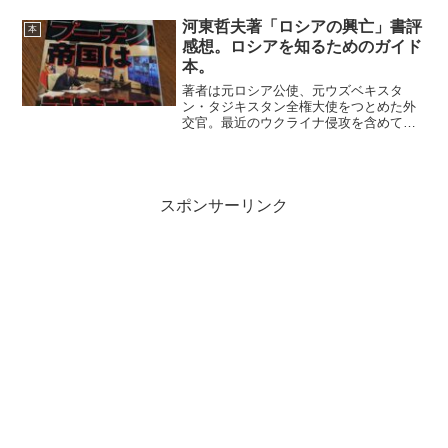
ごく当たり前の記述もあるが、主に中級
レベルのチャートの見方についてページ
河東哲夫著「ロシアの興亡」書評
本
が割かれている。...
感想。ロシアを知るためのガイド
本。
著者は元ロシア公使、元ウズベキスタ
ン・タジキスタン全権大使をつとめた外
交官。最近のウクライナ侵攻を含めて、
ロシアの政治、経済、歴史、社会、民族
について読み解いた本。歴史を振り返れ
ば、ロシアが欧米の列強と覇権を競って
数々の戦争の当事者であった...
スポンサーリンク