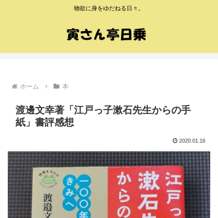
物欲に身をゆだねる日々。
ホーム
本
渡邊文幸著「江戸っ子漱石先生からの手
紙」書評感想
2020.01.16