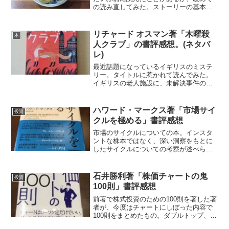
の読み直してみた。ストーリーの基本は
ゴリゴリの謎解きミステリー。徹頭徹
尾、トランクの中身と行方が謎解きの鍵
となる。巻末には時刻表まで添付されて
リチャード オスマン著「木曜殺
本
いて、さあどうぞとクイズを...
人クラブ」の書評感想。(ネタバ
レ)
最近話題になっているイギリスのミステ
リー。タイトルに惹かれて読んでみた。
イギリスの老人施設に、未解決事件の調
査を趣味とするグループがあった。施設
の関係者が殺された事件の解決の乗り出
す。引退老人たちが主役で、ユーモラス
ハワード・マークス著「市場サイ
投資
なミステリー。お気楽な安...
クルを極める」書評感想
市場のサイクルについての本。インスタ
ントな株本ではなく、深い洞察をもとに
したサイクルについての考察が述べられ
ている。サイクルとは次々に出来事が起
きるという流れのことではない。それぞ
れの出来事が次の出来事を引き起こす。
石井勝利著「株価チャートの鬼
投資
そのためランダムで予測で...
100則」書評感想
前著で株式投資のための100則を著した著
者が、今度はチャートにしぼった内容で
100則をまとめたもの。ダブルトップ、デ
ッドクロス、得意銘柄で勝負するなど、