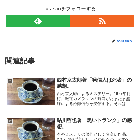
torasanをフォローする
torasan
関連記事
西村京太郎著「発信人は死者」の
本
感想。
西村京太郎によるミステリー。1977年刊
行。報道カメラマンの野口がたまたま無
線による救難信号を受信する。それは太
平洋戦争中に沈没した潜水艦からのもの
であった。野口は仲間とともにその潜水
艦について調べ始めると、当時の関係者
鮎川哲也著「黒いトランク」の感
本
が事故死してしまう。...
想。
本格ミステリの傑作として名高い作品。
だいぶ前に読んだことがあるが、改めて