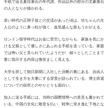
手紙で辿る夏目漱石の年代譜。作品以外の部分の文豪漱石
の人となりが描かれる。
若い時代の正岡子規との交流があった頃は、坊ちゃんの主
人公のように鼻っ柱が強く、血気盛んな面もうかがえる。
ロンドン留学時代はお金に苦労しながらも、家族を気にか
ける父親として優しさにあふれる手紙を送っている。家庭
では怖い父と見られていたようだが、細々としたことまで
妻に指示する内容は微笑ましく見える。
大学を辞して朝日新聞に入社した決断の裏にある、自由人
として生き方を大事にする背景が語られている。博士辞退
についての役所とのやりとりも面白い。
知人に送る手紙には、当時の国際情勢への意見も書かれて
いる。中国の文化に敬意を払い、戦争に突き進む下地とな