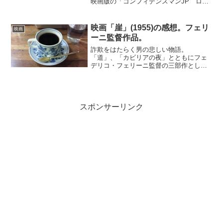
映画版の「コンフィデンスマンJP ロマ
ンス編」を見てきた。さすがに映画版だ
けあって力が入ったつくりで、運勢編を
上回る面白さ。舞台は香港。伝説のダイ
映画「崖」(1955)の感想。フェリ
映画
ヤモンドをめぐり、...
ーニ監督作品。
詐欺をはたらく男の悲しい物語。
「道」、「カビリアの夜」とともにフェ
デリコ・フェリーニ監督の三部作として
知られる作品。神父になりすまして、貧
しい人々から金を巻きあげるという悪行
を繰り返す主人公。詐欺の手段に神を使
うという卑劣な行為ができるのは...
スポンサーリンク