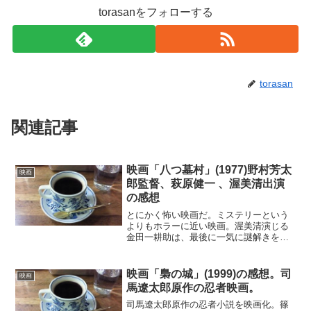
torasanをフォローする
torasan
関連記事
映画「八つ墓村」(1977)野村芳太
映画
郎監督、萩原健一 、渥美清出演
の感想
とにかく怖い映画だ。ミステリーという
よりもホラーに近い映画。渥美清演じる
金田一耕助は、最後に一気に謎解きをす
るだけで、それまではそれほど名探偵の
役割を担わない。やはり豪華出演者たち
の名演が見どころ。山崎努の狂気の演技
映画「梟の城」(1999)の感想。司
映画
はすごいの一言。それから...
馬遼太郎原作の忍者映画。
司馬遼太郎原作の忍者小説を映画化。篠