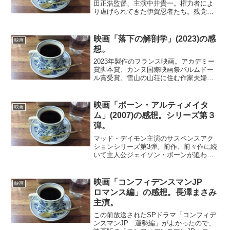
田正浩監督、主演中井貴一。権力者によ
り虐げられてきた伊賀忍者たち。残党の
葛篭重蔵は、豊臣秀吉暗殺の密命を受け
る。一方、馴染みの伊賀ものが秀吉方の
家臣となっており、重蔵は対決を余儀な
映画「落下の解剖学」(2023)の感
映画
くされる。先ず、映像に美...
想。
2023年製作のフランス映画。アカデミー
賞脚本賞、カンヌ国際映画祭パルムドー
ル賞受賞。雪山の山荘に住む作家夫婦と
視覚障がいのある子供の家族。ある日、
夫が窓から転落死する。事故として処理
されると思われたが、不審な点が浮かび
映画「ボーン・アルティメイタ
映画
上がり妻に殺人の容疑...
ム」(2007)の感想。シリーズ第３
弾。
マッド・デイモン主演のサスペンスアク
ションシリーズ第3弾。前作、前々作に続
いて主人公ジェイソン・ボーンが追われ
る展開に変わりない。徐々に話が煮詰ま
ってきて、のトレッドストーンの黒幕、
ジェイソン・ボーンの身元が明らかにな
映画「コンフィデンスマンJP
映画
ってくる。国境を越えて...
ロマンス編」の感想。長澤まさみ
主演。
この前放送されたSPドラマ「コンフィデ
ンスマンJP 運勢編」がよかったので、