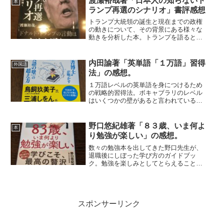
渡瀬裕哉著「日本人の知らないト
本
た女運転手証明できますか...
ランプ再選のシナリオ」書評感想
トランプ大統領の誕生と現在までの政権
の動きについて、その背景にある様々な
動きを分析した本。トランプを語ると
き、めちゃくちゃでとんでもない大統領
だというベースで語られることが多い。
またやったよ、トランプがと。本書はそ
内田諭著「英単語「１万語」習得
外国語
ういう類いのものではない。...
法」の感想。
１万語レベルの英単語を身につけるため
の戦略的習得法。ボキャブラリのレベル
はいくつかの壁があると言われている
が、１万語は英検1級くらいになる。これ
くらい覚えてくると、初級の段階のよう
に力づくで覚えるのは効率がよくない。
野口悠紀雄著「８３歳、いま何よ
本
それなりのバックグラウン...
り勉強が楽しい」の感想。
数々の勉強本を出してきた野口先生が、
退職後にしぼった学び方のガイドブッ
ク。勉強を楽しみとしてとらえることが
できるなら最高。リタイア後にはあり余
るほどの時間がある。現役時代のしがら
みもなくなる。学びを助けてくれるデジ
タルツールもどんどんと進化...
スポンサーリンク