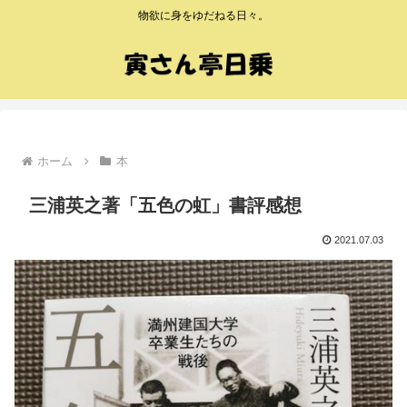
物欲に身をゆだねる日々。
ホーム
本
三浦英之著「五色の虹」書評感想
2021.07.03