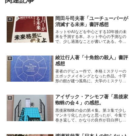
岡田斗司夫著「ユーチューバーが
本
消滅する未来」書評感想
ネットやAIなどを中心とする10年後の未
来を予測する本。ネット中心の予測なの
で、少し過激なことが書いてある。今後
は乱世になり価値観の変化があらわれる
と予想する。第一印象主義、考えるより
探す、中間はいらないの３つがポイン
綾辻行人著「十角館の殺人」書評
本
ト。格差が拡大し、一部...
感想
著者のデビュー作で、本格ミステリーの
エポックメイキングとなった作品。十字
形の館が建つ孤島に、大学のミステリ研
の７人が訪れた。やがて、学生たちが
次々に殺されていく。疑心暗鬼の中、メ
ンバーによる捜査が進むが、同時に元メ
アイザック・アシモフ著「黒後家
本
ンバーが島外でも真相を探り...
蜘蛛の会４」の感想。
黒後家蜘蛛の会の第４集。第３集で少し
マンネリ化したかなと思ったが、今集で
巻き返して、かなりの良作が目白押し。
設定にも工夫があり、前半のメンバーた
ちの会話の部分にも、新しい試みが見ら
れる。よかったエピソードは、バーにい