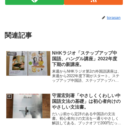
torasan
関連記事
NHKラジオ「ステップアップ中
外国語
国語、ハングル講座」2022年度
下期の新講座。
来週からNHKラジオ第2の外国語講座は、
来週から2022年度下期がスタート。ステ
ップアップ中国語、ステップアップハン
グル講座とも新しい講座が始まる。中国
語「こんにちは、私のお母さん」を日本
語字幕なしで読もう！ハングル八田とハ
守屋宏則著「やさしくくわしい中
本
ンナのハングル・...
国語文法の基礎」は初心者向けの
やさしい文法書。
だいぶ前から定評のある中国語の文法
書。初心者向けの文法を一通りやさしく
解説してある。ブックオフで200円だった
ので購入。初版が1995年で、手に入れた