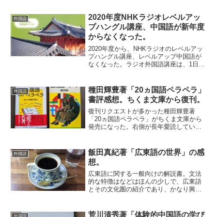
ものは2003年の13版。かなり売れている
本だ。一応基礎文法を網羅しているの
2020年度NHKラジオレベルアッ
外国語
で、初級学習者...
プハングル講座、中国語が新年度
からなくなった。
2020年度から、NHKラジオのレベルアッ
プハングル講座、レベルアップ中国語が
なくなった。ラジオ外国語講座は、1日20
分で月曜から金曜まで放送がある。仏、
独、西、露、伊は、月火水の入門編と木
金の応用編に分かれている。ハングルと
種田輝豊著「20ヵ国語ペラペラ」
外国語
中国語も以前は...
書評感想。ちくま文庫から復刊。
復刊リクエストが多かった種田輝豊著
「20ヵ国語ペラペラ」がちくま文庫から
発売になった。右側が長年愛読している
旧版。繰り返し読んだので、かなりヨレ
ヨレになっている。著者の語学遍歴と外
国語学習法について書かれている。語学
飯田真紀著「広東語の世界」の感
外国語
への情熱を示すような数々...
想。
広東語に関する一般向けの解説書。文法
的な特徴はなどはほんの少しで、広東語
とその文化圏の紹介であり、かなり興味
深く読んだ。広東語は香港とその周辺で
話されていて中国語の有力な方言ではあ
るが、標準中国語とは意思疎通ができな
荒川清秀著「体験的中国語の学び
外国語