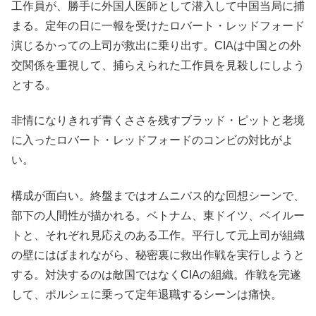
工作員が、勝手に外国人医師として潜入して中国当局に捕
まる。定年の日に一報を受けたロバート・レッドフォード
演じるかっての上司が救出に乗り出す。CIAは中国との外
交関係を重視して、捕らえられた工作員を見殺しにしよう
とする。
非情になりきれず青くささを残すブラッド・ピットと老境
に入ったロバート・レッドフォードのコンビの対比がよ
い。
構成が面白い。終盤まではオムニバス的な回想シーンで、
部下の人間性が描かれる。ベトナム、東ドイツ、ベイルー
トと、それぞれ見応えのある工作。平行して元上司が組織
の壁にはばまれながら、秘密裏に救出作戦を実行しようと
する。対決するのは敵国ではなくCIAの組織。作戦を完遂
して、ポルシェに乗って定年退職するシーンは痛快。