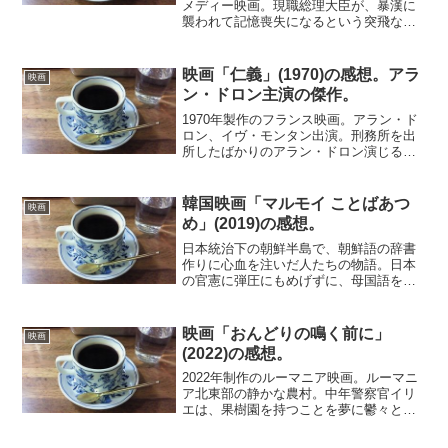
メディー映画。現職総理大臣が、暴漢に
襲われて記憶喪失になるという突飛なス
トーリー。そしてそれに続くドタバタ
劇。これだけでも惹きつけられる。中井
貴一の気弱な総理がいい。高慢な悪い奴
映画「仁義」(1970)の感想。アラ
映画
が気弱な善人になり、あたふ...
ン・ドロン主演の傑作。
1970年製作のフランス映画。アラン・ド
ロン、イヴ・モンタン出演。刑務所を出
所したばかりのアラン・ドロン演じる主
人公は、護送中に脱走してきた男と偶然
知り合う。追っ手に捕まったときに助け
られた縁で、彼との仲間意識が芽生え
韓国映画「マルモイ ことばあつ
映画
る。射撃の名手である元...
め」(2019)の感想。
日本統治下の朝鮮半島で、朝鮮語の辞書
作りに心血を注いだ人たちの物語。日本
の官憲に弾圧にもめげずに、母国語を守
ために辞書を作り上げたストーリーが軸
になっている。そこに学会の若い代表ユ
ン・ゲサンと非識字者のユ・ヘジンの対
映画「おんどりの鳴く前に」
映画
照的な二人の関係を持ち込...
(2022)の感想。
2022年制作のルーマニア映画。ルーマニ
ア北東部の静かな農村。中年警察官イリ
エは、果樹園を持つことを夢に鬱々とし
た日々を送っていた。そんなある日、斧
で頭を割られた男の死体が発見される。