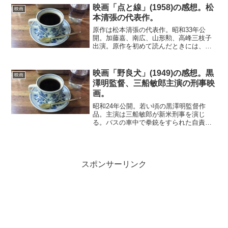
捜査を進めると、徐々に村の裏の顔が明
映画「点と線」(1958)の感想。松
映画
らかになってくる。主...
本清張の代表作。
原作は松本清張の代表作。昭和33年公
開。加藤嘉、南広、山形勲、高峰三枝子
出演。原作を初めて読んだときには、さ
すがに時代を感じさせるなと思ったもの
だ。トリックにばかり目が行ったためだ
が、そこを除けば上質のミステリーだ。
映画「野良犬」(1949)の感想。黒
映画
この映画も原作同様に、昭...
澤明監督、三船敏郎主演の刑事映
画。
昭和24年公開。若い頃の黒澤明監督作
品。主演は三船敏郎が新米刑事を演じ
る。バスの車中で拳銃をすられた自責の
念と、自分の拳銃が事件に使われるので
はないかという不安。それらを抱えて精
神的に追いつめられながら犯人を執拗に
追う若い刑事。捜査のイロハ...
スポンサーリンク